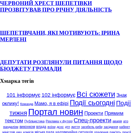
ЧЕРВОНИЙ ХРЕСТ ШЕПЕТІВКИ
ПРОЗВІТУВАВ ПРО РІЧНУ ДІЯЛЬНІСТЬ
ШЕПЕТІВЧАНИ, ЯКІ МОТИВУЮТЬ: ІРИНА
МЕРЛЕНІ
ДЕПУТАТИ РОЗГЛЯНУЛИ ПИТАННЯ ЩОДО
БЮДЖЕТУ ГРОМАДИ
Хмарка тегів
Всі сюжети
101 інформує
102 інформує
Знак
Події сьогодні
Події
оклику!
Мамо, я в ефірі
Команда
Портал новин
тижня
Проекти
Прямим
Спец-проекти
текстом
Публіцистика
Реклама у футері
аварія
ато
виконком
влада
вандалізм
воїни
дснс
дтп
життя
загибель риби
засідання
кабінет
міська рада
надзвичайна ситуація
міністрів
кму
комісія
опалення
пам'ять
пенсії