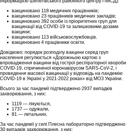
інформацією Шепетівського районного центру ПМСД):
вакциновано 118 медичних працівників;
вакциновано 23 працівників медичних закладів;
вакциновано 392 особи із пріоритетних груп для
вакцинації від COVID-19 та залишковими дозами
вакцини;
вакциновано 113 військовослужбовців.
вакциновано 4 працівники освіти.
Довідково: порядок розподілу вакцини серед груп
населення регулюється «Дорожньою картою з
впровадження вакцини від гострої респіраторної хвороби
COVID-19, спричиненої коронавірусом SARS-CoV-2, і
проведення масової вакцинації у відповідь на пандемію
COVID-19 в Україні у 2021-2022 роках» від МОЗ України.
Всього за час пандемії підтверджено 2937 випадків
захворювання, з них:
1119 — лікуються,
1737 — одужали,
81 — летальних.
За час пандемії у селі Плесна лабораторно підтверджено
30 випадків захворювання, з них: