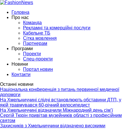
Головна
Про нас
Команда
Рекламні та комерційні послуги
Кабельне ТБ
Сітка мовлення
Партнерам
Програми
Проекти
Спец-проекти
Новини
Портал новин
Контакти
Останні новини
Національна конференція з питань первинної медичної
допомоги
На Хмельниччині слідчі встановлюють обставини ДТП, у
якій травмувався 60-річний велосипедист
На Хмельниччині відзначили Міжнародний день сім’ї
Сергій Тюрін привітав музейників області з професійним
святом
Захисників з Хмельниччини відзначено високими