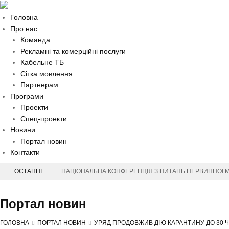
Головна
Про нас
Команда
Рекламні та комерційні послуги
Кабельне ТБ
Сітка мовлення
Партнерам
Програми
Проекти
Спец-проекти
Новини
Портал новин
Контакти
ОСТАННІ
НАЦІОНАЛЬНА КОНФЕРЕНЦІЯ З ПИТАНЬ ПЕРВИННОЇ 
НОВИНИ
НА ХМЕЛЬНИЧЧИНІ СЛІДЧІ ВСТАНОВЛЮЮТЬ ОБСТАВИН
НА ХМЕЛЬНИЧЧИНІ ВІДЗНАЧИЛИ МІЖНАРОДНИЙ ДЕНЬ 
Портал новин
СЕРГІЙ ТЮРІН ПРИВІТАВ МУЗЕЙНИКІВ ОБЛАСТІ З ПР
ЗАХИСНИКІВ З ХМЕЛЬНИЧЧИНИ ВІДЗНАЧЕНО ВИСОК
ГОЛОВНА
ПОРТАЛ НОВИН
УРЯД ПРОДОВЖИВ ДІЮ КАРАНТИНУ ДО 30 