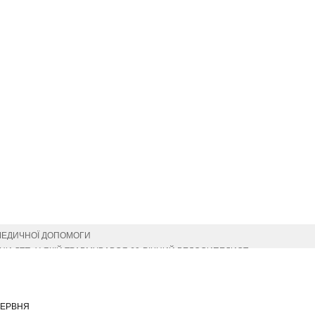
МЕДИЧНОЇ ДОПОМОГИ
И ДТП, У ЯКІЙ ТРАВМУВАВСЯ 60-РІЧНИЙ ВЕЛОСИПЕДИСТ
СІМ’Ї
ОФЕСІЙНИМ СВЯТОМ
ИМИ ДЕРЖАВНИМИ НАГОРОДАМИ (ПОСМЕРТНО)
ЧЕРВНЯ