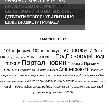
ЧЕРВОНИЙ ХРЕСТ ШЕПЕТІВКИ
ОСТАННІ ВІДЕО
ПРОЗВІТУВАВ ПРО РІЧНУ
ДІЯЛЬНІСТЬ
ШЕПЕТІВЧАНИ, ЯКІ МОТИВУЮТЬ:
ІРИНА МЕРЛЕНІ
ДЕПУТАТИ РОЗГЛЯНУЛИ ПИТАННЯ
ЩОДО БЮДЖЕТУ ГРОМАДИ
ХМАРКА ТЕГІВ
Всі сюжети
101 інформує
102 інформує
Знак
Події сьогодні
Події
оклику!
Мамо, я в ефірі
Команда
Портал новин
тижня
Проекти
Прямим
Спец-проекти
текстом
Публіцистика
Реклама у футері
аварія
ато
виконком
влада
вандалізм
воїни
дснс
дтп
життя
загибель риби
засідання
кабінет
міська рада
надзвичайна ситуація
міністрів
кму
комісія
опалення
пам'ять
пенсії
поліція
райрада
прем'єр
районна рада
рішення
свято
служба у справах дітей
школа
урочистості
хуліганство
Для показа облака WP-Cumulus необходим
Flash Player
.