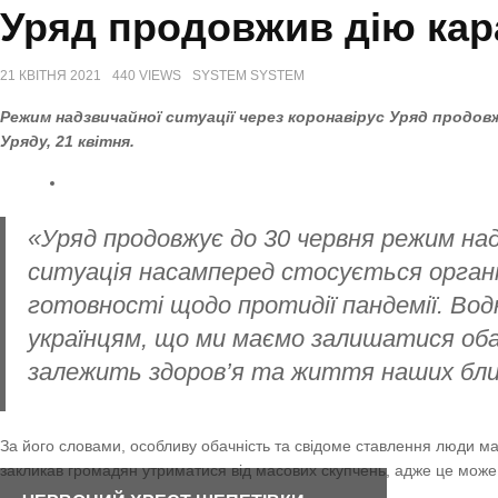
Уряд продовжив дію кар
21 КВІТНЯ 2021
440 VIEWS
SYSTEM SYSTEM
Режим надзвичайної ситуації через коронавірус Уряд продовж
Уряду, 21 квітня.
«Уряд продовжує до 30 червня режим над
ситуація насамперед стосується органів
готовності щодо протидії пандемії. Вод
українцям, що ми маємо залишатися оба
залежить здоров’я та життя наших близ
За його словами, особливу обачність та свідоме ставлення люди ма
закликав громадян утриматися від масових скупчень, адже це може