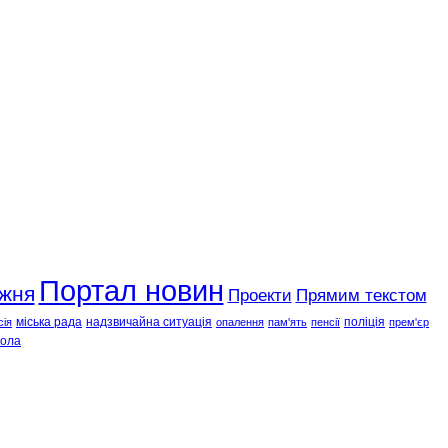
Портал новин
ижня
Проекти
Прямим текстом
міська рада
надзвичайна ситуація
поліція
сія
опалення
пам'ять
пенсії
прем'єр
ола