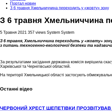
Портал новин
З 6 травня Хмельниччина переходить у «жовту» зону
З 6 травня Хмельниччина п
5 Травня 2021
357 views
System System
З 6 травня, Хмельниччина переходить у «жовту» зону 
з питань техногенно-екологічної безпеки та надзвич
За результатами засідання державна комісія вирішила скасу
Харківської та Чернігівської областей.
На території Хмельницької області застосують обмежувальні
Останні відео
ЧЕРВОНИЙ ХРЕСТ ШЕПЕТІВКИ ПРОЗВІТУВАВ 