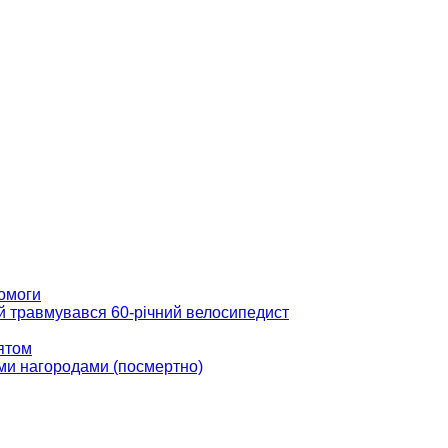
помоги
ій травмувався 60-річний велосипедист
вятом
ми нагородами (посмертно)