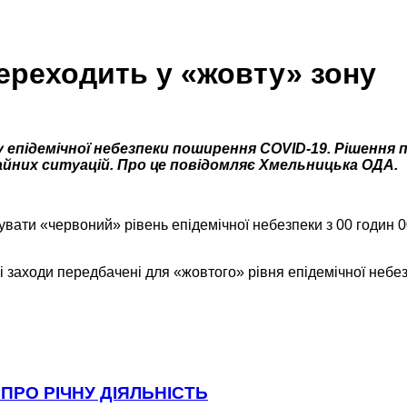
ереходить у «жовту» зону
епідемічної небезпеки поширення COVID-19. Рішення пр
айних ситуацій. Про це повідомляє Хмельницька ОДА.
вати «червоний» рівень епідемічної небезпеки з 00 годин 0
 заходи передбачені для «жовтого» рівня епідемічної небез
ПРО РІЧНУ ДІЯЛЬНІСТЬ