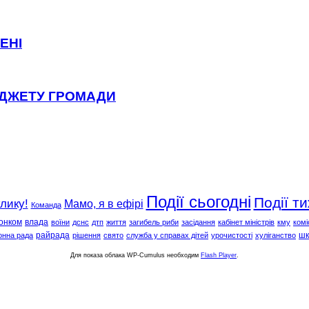
ЕНІ
ЮДЖЕТУ ГРОМАДИ
Події сьогодні
Події т
клику!
Мамо, я в ефірі
Команда
онком
влада
воїни
дснс
дтп
життя
загибель риби
засідання
кабінет міністрів
кму
комі
райрада
шк
онна рада
рішення
свято
служба у справах дітей
урочистості
хуліганство
Для показа облака WP-Cumulus необходим
Flash Player
.