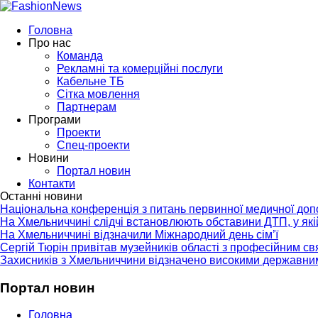
Головна
Про нас
Команда
Рекламні та комерційні послуги
Кабельне ТБ
Сітка мовлення
Партнерам
Програми
Проекти
Спец-проекти
Новини
Портал новин
Контакти
Останні новини
Національна конференція з питань первинної медичної до
На Хмельниччині слідчі встановлюють обставини ДТП, у як
На Хмельниччині відзначили Міжнародний день сім’ї
Сергій Тюрін привітав музейників області з професійним с
Захисників з Хмельниччини відзначено високими державни
Портал новин
Головна