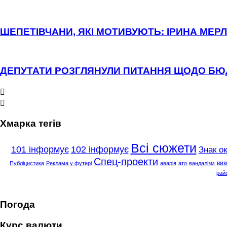
ШЕПЕТІВЧАНИ, ЯКІ МОТИВУЮТЬ: ІРИНА МЕРЛ
ДЕПУТАТИ РОЗГЛЯНУЛИ ПИТАННЯ ЩОДО Б


Хмарка тегів
Всі сюжети
101 інформує
102 інформує
Знак о
Спец-проекти
вик
Публіцистика
Реклама у футері
аварія
ато
вандалізм
рай
Погода
Курс валюти