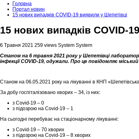
Головна
Портал новин
15 нових випадків COVID-19 виявили у Шепетівці
15 нових випадків COVID-1
6 Травня 2021
259 views
System System
Станом на 6 травня 2021 року у Шепетівці лабораторн
інфекції COVID-19, одужали. Про це повідомляє міський
Станом на 06.05.2021 року на лікуванні в КНП «Шепетівськ
За добу госпіталізовано хворих – 34, із них:
з Covid-19 – 0
з підозрою на Covid-19 – 1
На сьогодні перебуває на стаціонарному лікуванні:
з Covid-19 – 70 хворих
з підозрою на Covid-19 – 8 хворих