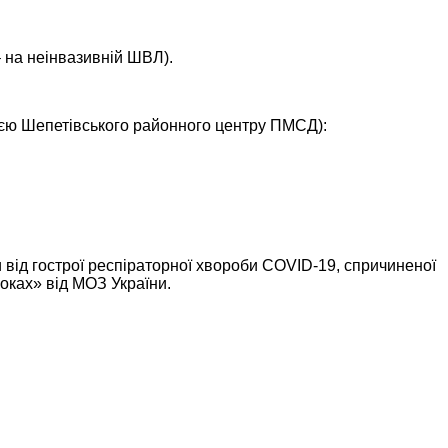
 – на неінвазивній ШВЛ).
цією Шепетівського районного центру ПМСД):
від гострої респіраторної хвороби COVID-19, спричиненої
оках» від МОЗ України.