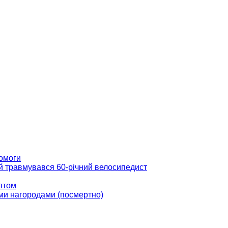
помоги
ій травмувався 60-річний велосипедист
вятом
ми нагородами (посмертно)