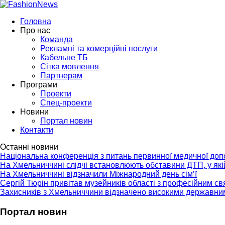
Головна
Про нас
Команда
Рекламні та комерційні послуги
Кабельне ТБ
Сітка мовлення
Партнерам
Програми
Проекти
Спец-проекти
Новини
Портал новин
Контакти
Останні новини
Національна конференція з питань первинної медичної до
На Хмельниччині слідчі встановлюють обставини ДТП, у як
На Хмельниччині відзначили Міжнародний день сім’ї
Сергій Тюрін привітав музейників області з професійним с
Захисників з Хмельниччини відзначено високими державни
Портал новин