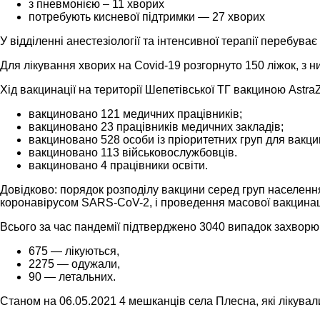
з пневмонією – 11 хворих
потребують кисневої підтримки — 27 хворих
У відділенні анестезіології та інтенсивної терапії перебуває
Для лікування хворих на Covid-19 розгорнуто 150 ліжок, з ни
Хід вакцинації на території Шепетівської ТГ вакциною Ast
вакциновано 121 медичних працівників;
вакциновано 23 працівників медичних закладів;
вакциновано 528 особи із пріоритетних груп для вакц
вакциновано 113 військовослужбовців.
вакциновано 4 працівники освіти.
Довідково: порядок розподілу вакцини серед груп населен
коронавірусом SARS-CoV-2, і проведення масової вакцинації
Всього за час пандемії підтверджено 3040 випадок захворюв
675 — лікуються,
2275 — одужали,
90 — летальних.
Станом на 06.05.2021 4 мешканців села Плесна, які лікувал