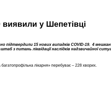
9 виявили у Шепетівці
о підтвердили 15 нових випадків COVID-19. 4 мешканці
 штаб з питань ліквідації наслідків надзвичайної ситуа
а багатопрофільна лікарня» перебуває – 228 хворих.