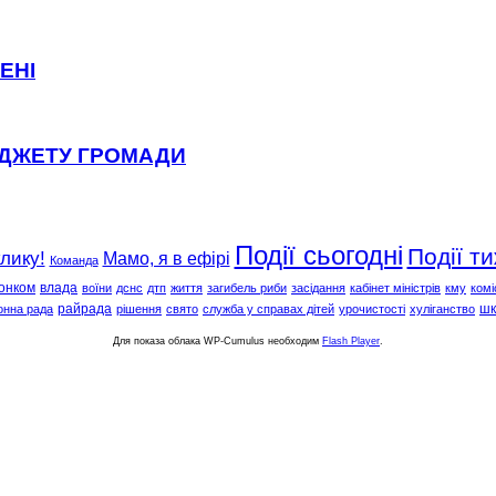
ЕНІ
ЮДЖЕТУ ГРОМАДИ
Події сьогодні
Події т
клику!
Мамо, я в ефірі
Команда
онком
влада
воїни
дснс
дтп
життя
загибель риби
засідання
кабінет міністрів
кму
комі
райрада
шк
онна рада
рішення
свято
служба у справах дітей
урочистості
хуліганство
Для показа облака WP-Cumulus необходим
Flash Player
.