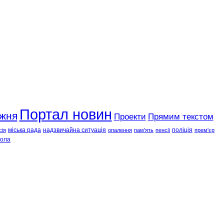
Портал новин
ижня
Проекти
Прямим текстом
міська рада
надзвичайна ситуація
поліція
сія
опалення
пам'ять
пенсії
прем'єр
ола