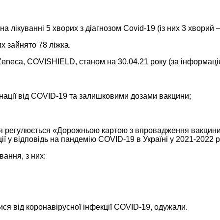
 на лікуванні 5 хворих з діагнозом Covid-19 (із них 3 хворий
х зайнято 78 ліжка.
raZeneca, COVISHIELD, станом на 30.04.21 року (за інформа
инації від COVID-19 та залишковими дозами вакцини;
ня регулюється «Дорожньою картою з впровадження вакцини 
 у відповідь на пандемію COVID-19 в Україні у 2021-2022 р
ання, з них:
ися від коронавірусної інфекції COVID-19, одужали.