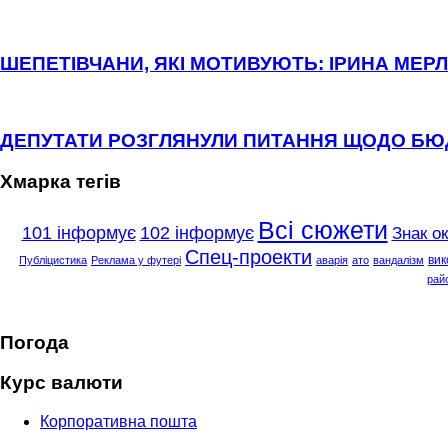
ШЕПЕТІВЧАНИ, ЯКІ МОТИВУЮТЬ: ІРИНА МЕРЛ
ДЕПУТАТИ РОЗГЛЯНУЛИ ПИТАННЯ ЩОДО Б
Хмарка тегів
Всі сюжети
101 інформує
102 інформує
Знак о
Спец-проекти
вик
Публіцистика
Реклама у футері
аварія
ато
вандалізм
рай
Погода
Курс валюти
Корпоративна пошта