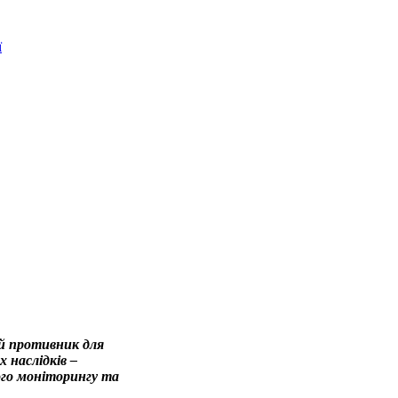
ї
ий противник для
 наслідків –
ого моніторингу та