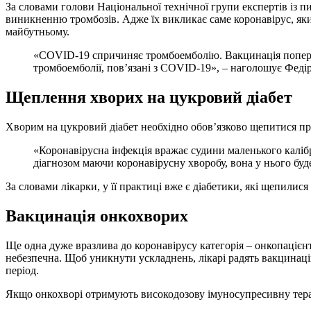
За словами голови Національної технічної групи експертів із п
виникненню тромбозів. Адже їх викликає саме коронавірус, як
майбутньому.
«COVID-19 спричиняє тромбоемболію. Вакцинація поп
тромбоемболії, пов’язані з COVID-19», – наголошує Федір
Щеплення хворих на цукровий діабет
Хворим на цукровий діабет необхідно обов’язково щепитися пр
«Коронавірусна інфекція вражає судини маленького калібр
діагнозом маючи коронавірусну хворобу, вона у нього буде
За словами лікарки, у її практиці вже є діабетики, які щепили
Вакцинація онкохворих
Ще одна дуже вразлива до коронавірусу категорія – онкопацієнт
небезпечна. Щоб уникнути ускладнень, лікарі радять вакцинац
період.
Якщо онкохворі отримують високодозову імуносупресивну терапі