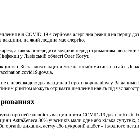
лення від COVID-19 є серйозна алергічна реакція на першу доз
 вакцини, на який людина має алергію.
ікарем, а також попередити медиків перед отриманням щеплення»
 інфекції у Львівській області Олег Когут.
 вакциною. Зі складом вакцини можна ознайомитися на сайті Дер
vaccination.covid19.gov.ua.
и не є перешкодою для вакцинації проти коронавірусу. За даними 
ргійним ринітом можуть отримати щеплення навіть під час загост
ворюваннях
утки про небезпечність вакцин проти COVID-19 для пацієнтів із
цини AstraZeneca 36% учасників мали одне або кілька супутніх,
и органів дихання, астму або цукровий діабет – і жодного нега