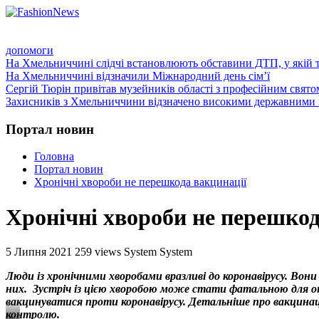
ГОЛОВНА
ПРО НАС
ПРОГРАМИ
НОВИНИ
КО
допомоги
На Хмельниччині слідчі встановлюють обставини ДТП, у якій 
На Хмельниччині відзначили Міжнародний день сім’ї
Сергій Тюрін привітав музейників області з професійним свято
Захисників з Хмельниччини відзначено високими державними 
Портал новин
Головна
Портал новин
Хронічні хвороби не перешкода вакцинації
Хронічні хвороби не перешкод
5 Липня 2021
259 views
System System
Люди із хронічними хворобами вразливі до коронавірусу. Во
них. Зустріч із цією хворобою може стати фатальною для онк
вакцинуватися проти коронавірусу. Детальніше про вакцинац
контролю.