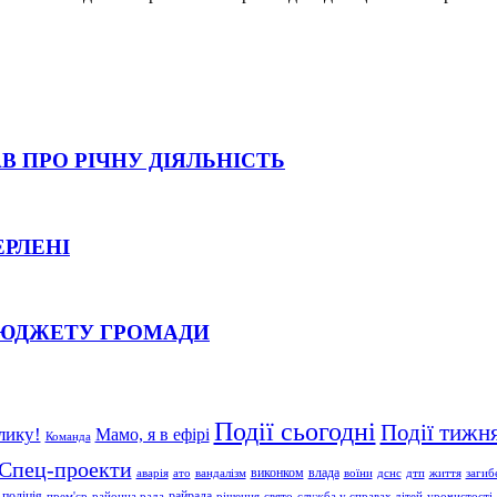
В ПРО РІЧНУ ДІЯЛЬНІСТЬ
ЕРЛЕНІ
БЮДЖЕТУ ГРОМАДИ
Події сьогодні
Події тижн
лику!
Мамо, я в ефірі
Команда
Спец-проекти
влада
виконком
аварія
ато
вандалізм
воїни
дснс
дтп
життя
загиб
поліція
райрада
прем'єр
районна рада
рішення
свято
служба у справах дітей
урочистості