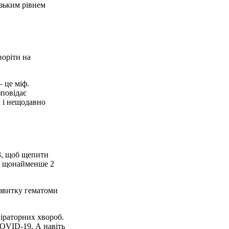
изьким рівнем
воріти на
 це міф.
зповідає
Л і нещодавно
З, щоб щепити
ом щонайменше 2
озвитку гематоми
піраторних хвороб.
COVID-19. А навіть