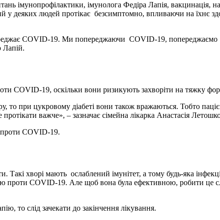
итань імунопрофілактики, імунолога Федіра Лапія, вакцинація, на
ий у деяких людей протікає безсимптомно, впливаючи на їхнє зд
ереджає COVID-19. Ми попереджаючи COVID-19, попереджаємо
 Лапій.
оти COVID-19, оскільки вони ризикують захворіти на тяжку фор
у, то при цукровому діабеті вони також вражаються. Тобто паціє
 протікати важче», – зазначає сімейна лікарка Анастасія Летошко
ся проти COVID-19.
и. Такі хворі мають ослаблений імунітет, а тому будь-яка інфекц
ію проти COVID-19. Але щоб вона була ефективною, робити це с
ю, то слід зачекати до закінчення лікування.