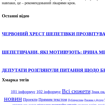
навпаки, це – рекомендований лікарями крок.
Останні відео
ЧЕРВОНИЙ ХРЕСТ ШЕПЕТІВКИ ПРОЗВІТУВА
ШЕПЕТІВЧАНИ, ЯКІ МОТИВУЮТЬ: ІРИНА М
ДЕПУТАТИ РОЗГЛЯНУЛИ ПИТАННЯ ЩОДО 
Хмарка тегів
Всі сюжети
101 інформує
102 інформує
Знак ок
новин
Проекти
Прямим текстом
Публіцистика
Реклама у футері
надзвичайна ситуація
міська рада
міністрів
кму
комісія
опалення
пам'ять
пенсії