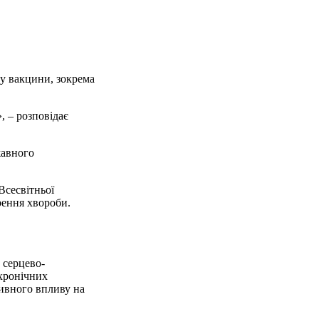
у вакцини, зокрема
, – розповідає
жавного
Всесвітньої
рення хвороби.
 серцево-
 хронічних
тивного впливу на