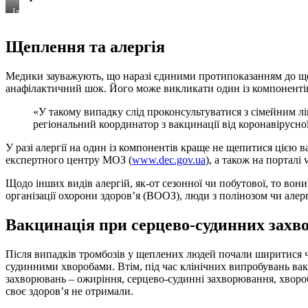
Ілюстративне
фото
Щеплення та алергія
Медики зауважують, що наразі єдиними протипоказанням до щеп
анафілактичний шок. Його може викликати один із компонентів
«У такому випадку слід проконсультуватися з сімейним л
регіональний координатор з вакцинації від коронавірусної
У разі алергії на один із компонентів краще не щепитися цією
експертного центру МОЗ (
www.dec.gov.ua
), а також на порталі 
Щодо інших видів алергій, як-от сезонної чи побутової, то вон
організації охорони здоров’я (ВООЗ), люди з полінозом чи але
Вакцинація при серцево-судинних зах
Після випадків тромбозів у щеплених людей почали ширитися ч
судинними хворобами. Втім, під час клінічних випробувань вак
захворювань – ожиріння, серцево-судинні захворювання, хвороб
своє здоров’я не отримали.