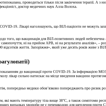
отипоказана, проводиться тільки після закінчення терапії. А з н
фекціоніст, доктор медичних наук Алла Волоха.
 COVID-19. Лікарі наголошують, що ВІЛ-пацієнти не можуть зах
одо того, що вакцинація для ВІЛ-позитивних людей небезпечна –
амопочуття, ні на прийом АРВ, ні на результати аналізів», – ро
 відсотків життя. Запоріжжя», який уже десять років живе з ВІ
агулопатії)
типоказанням до вакцинації проти COVID-19. За інформацією МО
 уколу лікар сильно натискає на місце введення вакцини протяг
 Втім, попередньо медики обов’язково попереджають про ризик р
ям, які мають температуру тіла вище 38°C, а також симптоми рес
х інших випадках хвороби не є перешкодою для щеплення проти 