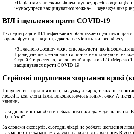
«Пацієнтам з високим рівнем імуносупресії вакцинація пр
імуносупресії вакцинуватися можна», – зауважує лікар-ін
ВІЛ і щеплення проти
COVID
-19
Експерти радять ВІЛ-інфікованим обов’язково щепитися проти
коронавірус від вакцини, адже та не містить живого вірусу.
«З власного досвіду можу стверджувати, що інформація щ
Проведене щеплення ніяким чином не вплинуло ні на моє с
Сергій Старостенко, виконавчий директор БО «Мережа 100
вакцинувався проти COVID-19.
Серйозні порушення згортання крові (ко
Порушення згортання крові, на думку лікарів, також не є про
людей із коагулопатіями, використовують тонку голку. А після
хвилин.
Такі дії повинні запобігти небажаним наслідкам для пацієнта.
від ін’єкції.
За словами експертів, сьогодні лікарі не роблять щеплення люд
Також протипоказанням є алергічна реакція на вакцину. В усі