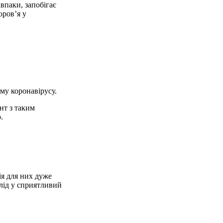
впаки, запобігає
оров’я у
му коронавірусу.
нт з таким
.
ія для них дуже
лід у сприятливий