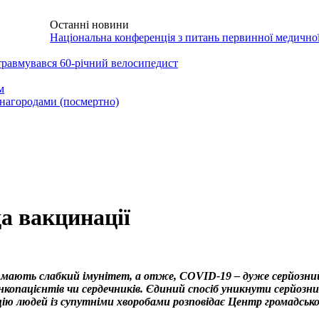
Останні новини
НТАКТИ
Національна конференція з питань первинної медично
травмувався 60-річний велосипедист
м
нагородами (посмертно)
а вакцинації
ни мають слабкий імунітет, а отже, COVID-19 – дуже серйозн
опацієнтів чи сердечників. Єдиний спосіб уникнути серйозних
ію людей із супутніми хворобами розповідає Центр громадськ