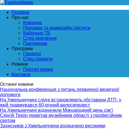
Головна
Про нас
Команда
Рекламні та комерційні послуги
Кабельне ТБ
Сітка мовлення
Партнерам
Програми
Проекти
Спец-проекти
Новини
Портал новин
Контакти
Останні новини
Національна конференція з питань первинної медичної
допомоги
На Хмельниччині слідчі встановлюють обставини ДТП, у
якій травмувався 60-річний велосипедист
На Хмельниччині відзначили Міжнародний день сім’ї
Сергій Тюрін привітав музейників області з професійним
святом
Захисників з Хмельниччини відзначено високими