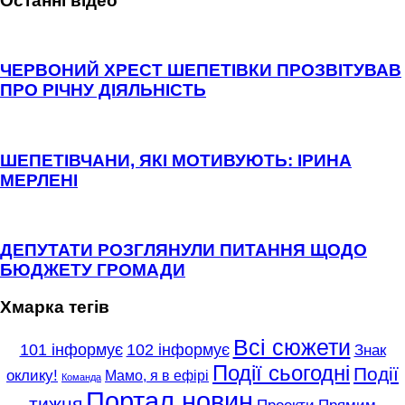
Останні відео
ЧЕРВОНИЙ ХРЕСТ ШЕПЕТІВКИ ПРОЗВІТУВАВ
ПРО РІЧНУ ДІЯЛЬНІСТЬ
ШЕПЕТІВЧАНИ, ЯКІ МОТИВУЮТЬ: ІРИНА
МЕРЛЕНІ
ДЕПУТАТИ РОЗГЛЯНУЛИ ПИТАННЯ ЩОДО
БЮДЖЕТУ ГРОМАДИ
Хмарка тегів
Всі сюжети
101 інформує
102 інформує
Знак
Події сьогодні
Події
оклику!
Мамо, я в ефірі
Команда
Портал новин
тижня
Проекти
Прямим