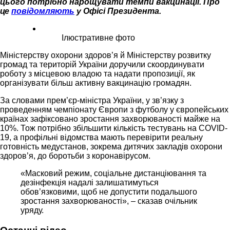
цього потрібно нарощувати темпи вакцинації. Про
це
повідомляють
у Офісі Президента.
Ілюстративне фото
Міністерству охорони здоров’я й Міністерству розвитку
громад та територій України доручили скоординувати
роботу з місцевою владою та надати пропозиції, як
організувати більш активну вакцинацію громадян.
За словами прем’єр-міністра України, у зв’язку з
проведенням чемпіонату Європи з футболу у європейських
країнах зафіксовано зростання захворюваності майже на
10%. Тож потрібно збільшити кількість тестувань на COVID-
19, а профільні відомства мають перевірити реальну
готовність медустанов, зокрема дитячих закладів охорони
здоров’я, до боротьби з коронавірусом.
«Масковий режим, соціальне дистанціювання та
дезінфекція надалі залишатимуться
обов’язковими, щоб не допустити подальшого
зростання захворюваності», – сказав очільник
уряду.