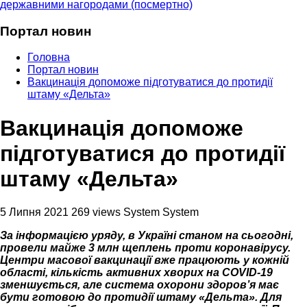
державними нагородами (посмертно)
Портал новин
Головна
Портал новин
Вакцинація допоможе підготуватися до протидії
штаму «Дельта»
Вакцинація допоможе
підготуватися до протидії
штаму «Дельта»
5 Липня 2021
269 views
System System
За інформацією уряду, в Україні станом на сьогодні,
провели майже 3 млн щеплень проти коронавірусу.
Центри масової вакцинації вже працюють у кожній
області, кількість активних хворих на COVID-19
зменшується, але система охорони здоров’я має
бути готовою до протидії штаму «Дельта». Для