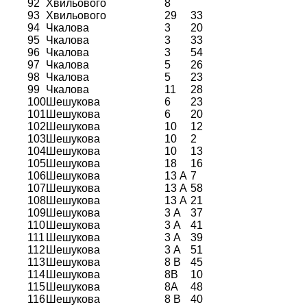
92
Хвильового
8
93
Хвильового
29
33
94
Чкалова
3
20
95
Чкалова
3
33
96
Чкалова
3
54
97
Чкалова
5
26
98
Чкалова
5
23
99
Чкалова
11
28
100
Шешукова
6
23
101
Шешукова
6
20
102
Шешукова
10
12
103
Шешукова
10
2
104
Шешукова
10
13
105
Шешукова
18
16
106
Шешукова
13 А
7
107
Шешукова
13 А
58
108
Шешукова
13 А
21
109
Шешукова
3 А
37
110
Шешукова
3 А
41
111
Шешукова
3 А
39
112
Шешукова
3 А
51
113
Шешукова
8 В
45
114
Шешукова
8В
10
115
Шешукова
8А
48
116
Шешукова
8 В
40