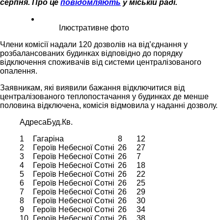
серпня. Про це
повідомляють
у міській раді.
Ілюстративне фото
Члени комісії надали 120 дозволів на від’єднання у
розбалансованих будинках відповідно до порядку
відключення споживачів від системи централізованого
опалення.
Заявникам, які виявили бажання відключитися від
централізованого теплопостачання у будинках де менше
половина відключена, комісія відмовила у наданні дозволу.
Адреса
Буд.
Кв.
1
Гагаріна
8
12
2
Героїв Небесної Сотні
26
27
3
Героїв Небесної Сотні
26
7
4
Героїв Небесної Сотні
26
18
5
Героїв Небесної Сотні
26
22
6
Героїв Небесної Сотні
26
25
7
Героїв Небесної Сотні
26
29
8
Героїв Небесної Сотні
26
30
9
Героїв Небесної Сотні
26
34
10
Героїв Небесної Сотні
26
38