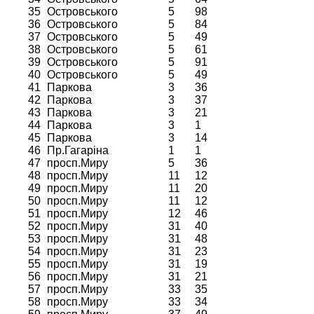
35
Островського
5
98
36
Островського
5
84
37
Островського
5
49
38
Островського
5
61
39
Островського
5
91
40
Островського
5
49
41
Паркова
3
36
42
Паркова
3
37
43
Паркова
3
21
44
Паркова
3
1
45
Паркова
3
14
46
Пр.Гагаріна
1
1
47
просп.Миру
5
36
48
просп.Миру
11
12
49
просп.Миру
11
20
50
просп.Миру
11
12
51
просп.Миру
12
46
52
просп.Миру
31
40
53
просп.Миру
31
48
54
просп.Миру
31
23
55
просп.Миру
31
19
56
просп.Миру
31
21
57
просп.Миру
33
35
58
просп.Миру
33
34