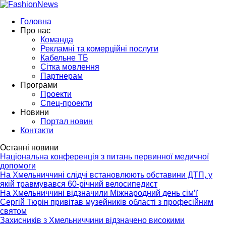
Головна
Про нас
Команда
Рекламні та комерційні послуги
Кабельне ТБ
Сітка мовлення
Партнерам
Програми
Проекти
Спец-проекти
Новини
Портал новин
Контакти
Останні новини
Національна конференція з питань первинної медичної
допомоги
На Хмельниччині слідчі встановлюють обставини ДТП, у
якій травмувався 60-річний велосипедист
На Хмельниччині відзначили Міжнародний день сім’ї
Сергій Тюрін привітав музейників області з професійним
святом
Захисників з Хмельниччини відзначено високими