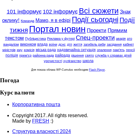
Всі сюжети
101 інформує
102 інформує
Знак
Події сьогодні
Події
оклику!
Мамо, я в ефірі
Команда
Портал новин
тижня
Проекти
Прямим
Спец-проекти
текстом
Публіцистика
Реклама у футері
аварія
ато
виконком
влада
вандалізм
воїни
дснс
дтп
життя
загибель риби
засідання
кабінет
міська рада
надзвичайна ситуація
міністрів
кму
комісія
опалення
пам'ять
пенсії
поліція
райрада
прем'єр
районна рада
рішення
свято
служба у справах дітей
школа
урочистості
хуліганство
Для показа облака WP-Cumulus необходим
Flash Player
.
Погода
Курс валюти
Корпоративна пошта
Copyright 2017. All rights reserved.
Made by
FRESH
:)
Структура власності 2024