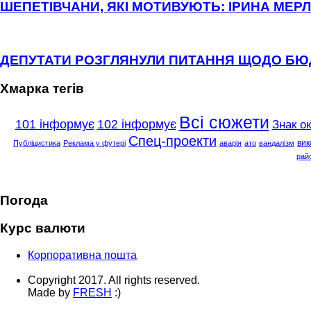
ШЕПЕТІВЧАНИ, ЯКІ МОТИВУЮТЬ: ІРИНА МЕРЛ
ДЕПУТАТИ РОЗГЛЯНУЛИ ПИТАННЯ ЩОДО Б
Хмарка тегів
Всі сюжети
101 інформує
102 інформує
Знак о
Спец-проекти
вик
Публіцистика
Реклама у футері
аварія
ато
вандалізм
рай
Погода
Курс валюти
Корпоративна пошта
Copyright 2017. All rights reserved.
Made by
FRESH
:)