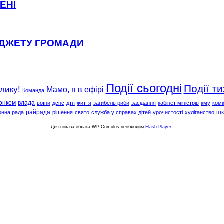
ЕНІ
ЮДЖЕТУ ГРОМАДИ
Події сьогодні
Події т
клику!
Мамо, я в ефірі
Команда
онком
влада
воїни
дснс
дтп
життя
загибель риби
засідання
кабінет міністрів
кму
комі
райрада
шк
онна рада
рішення
свято
служба у справах дітей
урочистості
хуліганство
Для показа облака WP-Cumulus необходим
Flash Player
.