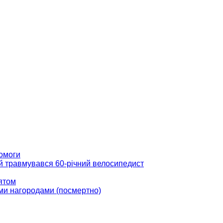
помоги
ій травмувався 60-річний велосипедист
вятом
ми нагородами (посмертно)