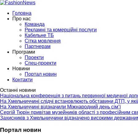
Головна
Про нас
Команда
Рекламні та комерційні послуги
Кабельне ТБ
Сітка мовлення
Партнерам
Програми
Проекти
Спец-проекти
Новини
Портал новин
Контакти
Останні новини
Національна конференція з питань первинної медичної до
На Хмельниччині слідчі встановлюють обставини ДТП, у як
На Хмельниччині відзначили Міжнародний день сім’ї
Сергій Тюрін привітав музейників області з професійним с
Захисників з Хмельниччини відзначено високими державни
Портал новин