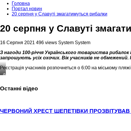
Головна
Портал новин
20 серпня у Славуті змагатимуться рибалки
20 серпня у Славуті змага
16 Серпня 2021
496 views
System System
З нагоди 100-річчя Українського товариства рибалок і
запрошують усіх охочих. Вік учасників не обмежений.
Реєстрація учасників розпочнеться о 6:00 на міському пляжі
Фото:
Офіційний
сайт
Останні відео
міста
Славута
ЧЕРВОНИЙ ХРЕСТ ШЕПЕТІВКИ ПРОЗВІТУВАВ 