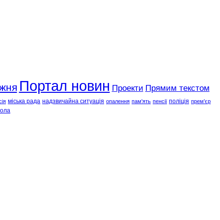
Портал новин
ижня
Проекти
Прямим текстом
міська рада
надзвичайна ситуація
поліція
сія
опалення
пам'ять
пенсії
прем'єр
ола