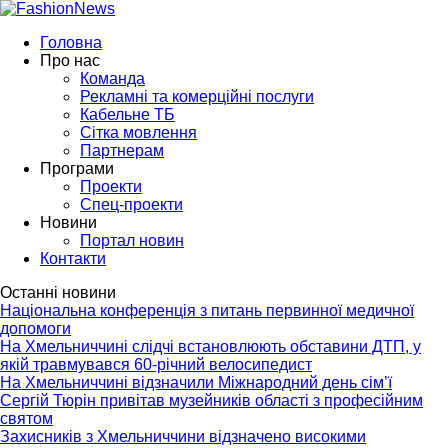
Головна
Про нас
Команда
Рекламні та комерційні послуги
Кабельне ТБ
Сітка мовлення
Партнерам
Програми
Проекти
Спец-проекти
Новини
Портал новин
Контакти
Останні новини
Національна конференція з питань первинної медичної
допомоги
На Хмельниччині слідчі встановлюють обставини ДТП, у
якій травмувався 60-річний велосипедист
На Хмельниччині відзначили Міжнародний день сім’ї
Сергій Тюрін привітав музейників області з професійним
святом
Захисників з Хмельниччини відзначено високими