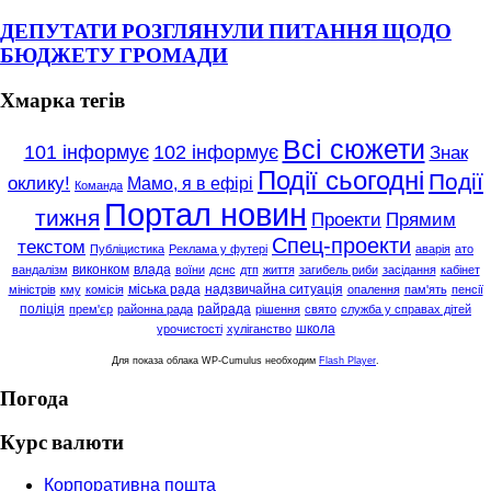
ДЕПУТАТИ РОЗГЛЯНУЛИ ПИТАННЯ ЩОДО
БЮДЖЕТУ ГРОМАДИ
Хмарка тегів
Всі сюжети
101 інформує
102 інформує
Знак
Події сьогодні
Події
оклику!
Мамо, я в ефірі
Команда
Портал новин
тижня
Проекти
Прямим
Спец-проекти
текстом
Публіцистика
Реклама у футері
аварія
ато
виконком
влада
вандалізм
воїни
дснс
дтп
життя
загибель риби
засідання
кабінет
міська рада
надзвичайна ситуація
міністрів
кму
комісія
опалення
пам'ять
пенсії
поліція
райрада
прем'єр
районна рада
рішення
свято
служба у справах дітей
школа
урочистості
хуліганство
Для показа облака WP-Cumulus необходим
Flash Player
.
Погода
Курс валюти
Корпоративна пошта