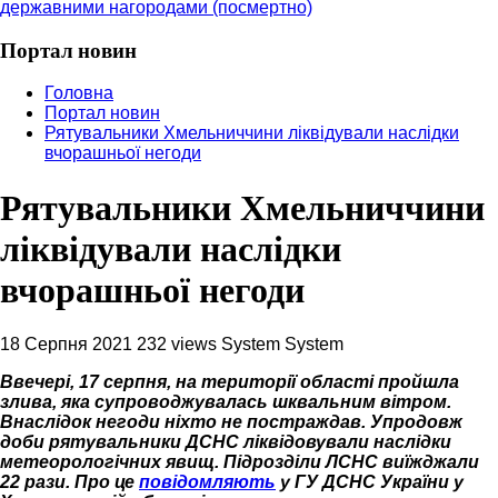
державними нагородами (посмертно)
Портал новин
Головна
Портал новин
Рятувальники Хмельниччини ліквідували наслідки
вчорашньої негоди
Рятувальники Хмельниччини
ліквідували наслідки
вчорашньої негоди
18 Серпня 2021
232 views
System System
Ввечері, 17 серпня, на території області пройшла
злива, яка супроводжувалась шквальним вітром.
Внаслідок негоди ніхто не постраждав. Упродовж
доби рятувальники ДСНС ліквідовували наслідки
метеорологічних явищ. Підрозділи ЛСНС виїжджали
22 рази. Про це
повідомляють
у ГУ ДСНС України у