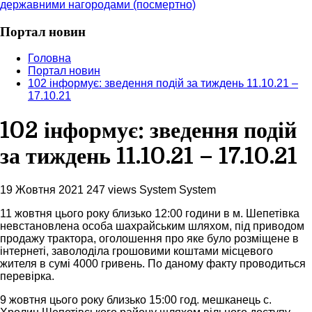
державними нагородами (посмертно)
Портал новин
Головна
Портал новин
102 інформує: зведення подій за тиждень 11.10.21 –
17.10.21
102 інформує: зведення подій
за тиждень 11.10.21 – 17.10.21
19 Жовтня 2021
247 views
System System
11 жовтня цього року близько 12:00 години в м. Шепетівка
невстановлена особа шахрайським шляхом, під приводом
продажу трактора, оголошення про яке було розміщене в
інтернеті, заволоділа грошовими коштами місцевого
жителя в сумі 4000 гривень. По даному факту проводиться
перевірка.
9 жовтня цього року близько 15:00 год. мешканець с.