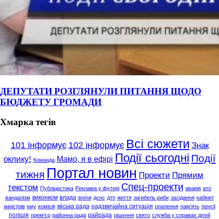
ДЕПУТАТИ РОЗГЛЯНУЛИ ПИТАННЯ ЩОДО
БЮДЖЕТУ ГРОМАДИ
Хмарка тегів
Всі сюжети
101 інформує
102 інформує
Знак
Події сьогодні
Події
оклику!
Мамо, я в ефірі
Команда
Портал новин
тижня
Проекти
Прямим
Спец-проекти
текстом
Публіцистика
Реклама у футері
аварія
ато
виконком
влада
вандалізм
воїни
дснс
дтп
життя
загибель риби
засідання
кабінет
міська рада
надзвичайна ситуація
міністрів
кму
комісія
опалення
пам'ять
пенсії
поліція
райрада
прем'єр
районна рада
рішення
свято
служба у справах дітей