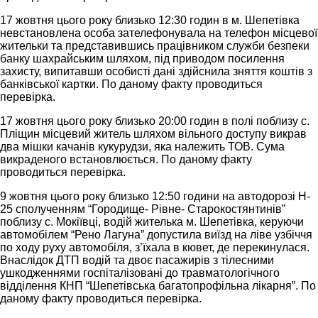
17 жовтня цього року близько 12:30 годин в м. Шепетівка
невстановлена особа зателефонувала на телефон місцевої
жительки та представившись працівником служби безпеки
банку шахрайським шляхом, під приводом посилення
захисту, випитавши особисті дані здійснила зняття коштів з
банківської картки. По даному факту проводиться
перевірка.
17 жовтня цього року близько 20:00 годин в полі поблизу с.
Пліщин місцевий житель шляхом вільного доступу викрав
два мішки качанів кукурудзи, яка належить ТОВ. Сума
викраденого встановлюється. По даному факту
проводиться перевірка.
9 жовтня цього року близько 12:50 години на автодорозі Н-
25 сполученням “Городище- Рівне- Старокостянтинів”
поблизу с. Мокіївці, водій жителька м. Шепетівка, керуючи
автомобілем “Рено Лагуна” допустила виїзд на ліве узбіччя
по ходу руху автомобіля, з’їхала в кювет, де перекинулася.
Внаслідок ДТП водій та двоє пасажирів з тілесними
ушкодженнями госпіталізовані до травматологічного
відділення КНП “Шепетівська багатопрофільна лікарня”. По
даному факту проводиться перевірка.