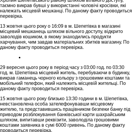
Хролин Шепетівського району шляхом вільного доступу,
таємно викрав бувші у використанні чоловічі кросівки, які
належать місцевій мешканці. По даному факту проводиться
перевірка.
13 жовтня цього року о 16:09 в м. Шепетівка в магазині
місцевий мешканець шляхом вільного доступу, відкрито
заволодів кошиком, в якому знаходились продукти
харчування, чим завдав матеріальних збитків магазину. По
даному факту проводиться перевірка.
29 вересня цього року в період часу з 03:00 год. по 03:30
год. м. Шепетівка місцевий житель, перебуваючи в будинку,
викрав гаманець чорного кольору з грошовими коштами та
мобільний телефон, який належить місцевій жительці. По
даному факту проводиться перевірка.
15 жовтня цього року близько 13:30 години в м. Шепетівка,
невстановлена особа зателефонувавши місцевому
жителю, та представившись працівником безпеки банку під
приводом розблокування банківської карти шахрайським
шляхом, випитавши реквізити, заволоділа грошовими
коштами заявника в сумі 6000 гривень. По даному факту
проводиться перевірка.