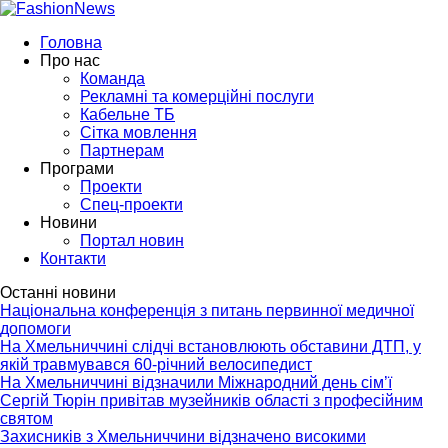
Головна
Про нас
Команда
Рекламні та комерційні послуги
Кабельне ТБ
Сітка мовлення
Партнерам
Програми
Проекти
Спец-проекти
Новини
Портал новин
Контакти
Останні новини
Національна конференція з питань первинної медичної
допомоги
На Хмельниччині слідчі встановлюють обставини ДТП, у
якій травмувався 60-річний велосипедист
На Хмельниччині відзначили Міжнародний день сім’ї
Сергій Тюрін привітав музейників області з професійним
святом
Захисників з Хмельниччини відзначено високими