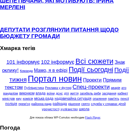
ШЕПЕТІВЧАНИ, ЯКІ МОТИВУЮТЬ: ІРИНА
МЕРЛЕНІ
ДЕПУТАТИ РОЗГЛЯНУЛИ ПИТАННЯ ЩОДО
БЮДЖЕТУ ГРОМАДИ
Хмарка тегів
Всі сюжети
101 інформує
102 інформує
Знак
Події сьогодні
Події
оклику!
Мамо, я в ефірі
Команда
Портал новин
тижня
Проекти
Прямим
Спец-проекти
текстом
Публіцистика
Реклама у футері
аварія
ато
виконком
влада
вандалізм
воїни
дснс
дтп
життя
загибель риби
засідання
кабінет
міська рада
надзвичайна ситуація
міністрів
кму
комісія
опалення
пам'ять
пенсії
поліція
райрада
прем'єр
районна рада
рішення
свято
служба у справах дітей
школа
урочистості
хуліганство
Для показа облака WP-Cumulus необходим
Flash Player
.
Погода