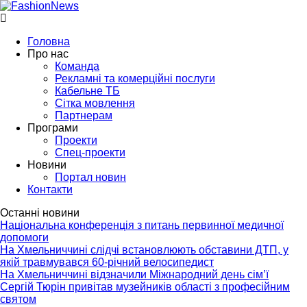
Головна
Про нас
Команда
Рекламні та комерційні послуги
Кабельне ТБ
Сітка мовлення
Партнерам
Програми
Проекти
Спец-проекти
Новини
Портал новин
Контакти
Останні новини
Національна конференція з питань первинної медичної
допомоги
На Хмельниччині слідчі встановлюють обставини ДТП, у
якій травмувався 60-річний велосипедист
На Хмельниччині відзначили Міжнародний день сім’ї
Сергій Тюрін привітав музейників області з професійним
святом