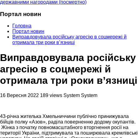
державними нагородами (посмертно)
Портал новин
Головна
Портал новин
Виправдовувала російську агресію в соцмережі й
отримала три роки в’язниці
Виправдовувала російську
агресію в соцмережі й
отримала три роки в’язниці
16 Вересня 2022
189 views
System System
43-річна жителька Хмельниччини публічно принижувала
бійців полку «Азов», раділа поверненню додому окупантів.
Жінка з початку повномасштабного вторгнення росії на
території України, підтримувала та поширювала кремлівські