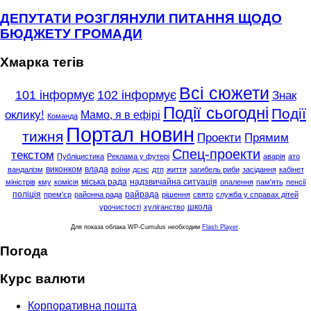
ДЕПУТАТИ РОЗГЛЯНУЛИ ПИТАННЯ ЩОДО
БЮДЖЕТУ ГРОМАДИ
Хмарка тегів
Всі сюжети
101 інформує
102 інформує
Знак
Події сьогодні
Події
оклику!
Мамо, я в ефірі
Команда
Портал новин
тижня
Проекти
Прямим
Спец-проекти
текстом
Публіцистика
Реклама у футері
аварія
ато
виконком
влада
вандалізм
воїни
дснс
дтп
життя
загибель риби
засідання
кабінет
міська рада
надзвичайна ситуація
міністрів
кму
комісія
опалення
пам'ять
пенсії
поліція
райрада
прем'єр
районна рада
рішення
свято
служба у справах дітей
школа
урочистості
хуліганство
Для показа облака WP-Cumulus необходим
Flash Player
.
Погода
Курс валюти
Корпоративна пошта