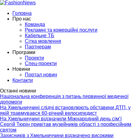
Головна
Про нас
Команда
Рекламні та комерційні послуги
Кабельне ТБ
Сітка мовлення
Партнерам
Програми
Проекти
Спец-проекти
Новини
Портал новин
Контакти
Останні новини
Національна конференція з питань первинної медичної
допомоги
На Хмельниччині слідчі встановлюють обставини ДТП, у
якій травмувався 60-річний велосипедист
На Хмельниччині відзначили Міжнародний день сім’ї
Сергій Тюрін привітав музейників області з професійним
святом
Захисників з Хмельниччини відзначено високими