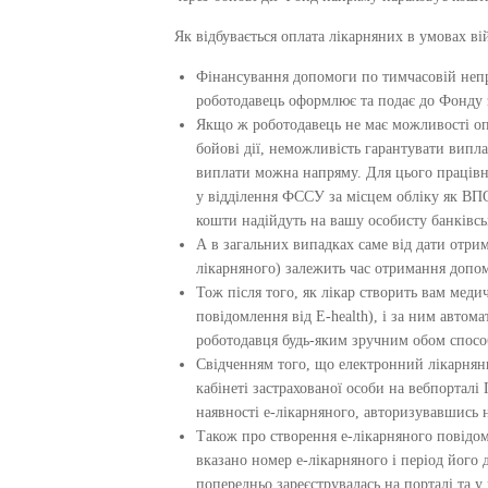
Як відбувається оплата лікарняних в умовах ві
Фінансування допомоги по тимчасовій непра
роботодавець оформлює та подає до Фонду 
Якщо ж роботодавець не має можливості оп
бойові дії, неможливість гарантувати вип
виплати можна напряму. Для цього працівн
у відділення ФССУ за місцем обліку як ВПО
кошти надійдуть на вашу особисту банківсь
А в загальних випадках саме від дати отри
лікарняного) залежить час отримання допо
Тож після того, як лікар створить вам мед
повідомлення від E-health), і за ним авто
роботодавця будь-яким зручним обом спосо
Свідченням того, що електронний лікарнян
кабінеті застрахованої особи на вебпортал
наявності е-лікарняного, авторизувавшись 
Також про створення е-лікарняного повідо
вказано номер е-лікарняного і період його 
попередньо зареєструвалась на порталі та 