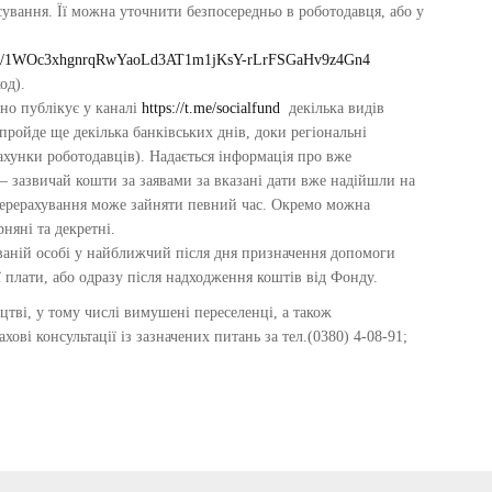
ування. Її можна уточнити безпосередньо в роботодавця, або у
ent/d/1WOc3xhgnrqRwYaoLd3AT1m1jKsY-rLrFSGaHv9z4Gn4
од).
но публікує у каналі
https://t.me/socialfund
декілька видів
(пройде ще декілька банківських днів, доки регіональні
ахунки роботодавців). Надається інформація про вже
– зазвичай кошти за заявами за вказані дати вже надійшли на
 перерахування може зайняти певний час. Окремо можна
няні та декретні.
ваній особі у найближчий після дня призначення допомоги
 плати, або одразу після надходження коштів від Фонду.
ицтві, у тому числі вимушені переселенці, а також
ові консультації із зазначених питань за тел.(0380) 4-08-91;