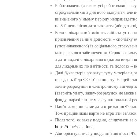
Роботодавець (а також усі роботодавці за с
страхувальників з дня його відкриття, але
визначеного у ньому періоду непрацездатнос
на 8-й день після дати закриття (або дати в
Коли е-лікарняний змінить свій статус на 
призначення за ним допомоги – спочатку ел
(уповноваженого) із соціального страхува
матеріального забезпечення. Строк розгляд
з дати видачі е-лікарняного (датою видачі в
для лікарняних по вагітності та пологах – в
Далі бухгалтерія розрахує суму матеріально
передасть її до ФССУ на оплату. На цей ет
заяви-розрахунки в електронному вигляді 
(зверніть увагу, заяву-розрахунок не можн
фонду, наразі він не має функціональної реа
Пам’ятаємо, що саме дата отримання Фондо
Тож працівникам варто не втрачати зв’язок 
Після того, як заяву подано, слідкувати з
https://t.me/socialfund
.
Аби орієнтуватись у щоденній звітності Фо