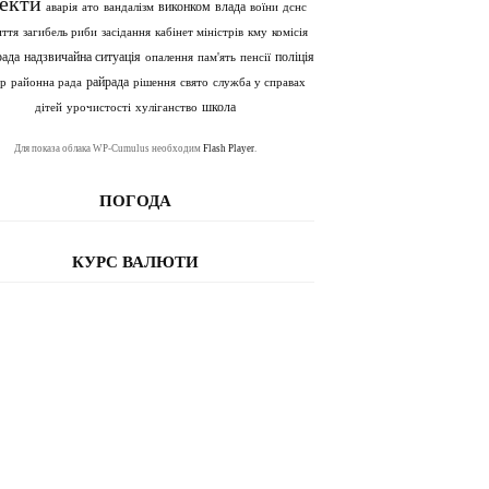
екти
влада
виконком
аварія
ато
вандалізм
воїни
дснс
ття
загибель риби
засідання
кабінет міністрів
кму
комісія
надзвичайна ситуація
поліція
рада
опалення
пам'ять
пенсії
райрада
єр
районна рада
рішення
свято
служба у справах
школа
дітей
урочистості
хуліганство
Для показа облака WP-Cumulus необходим
Flash Player
.
ПОГОДА
КУРС ВАЛЮТИ