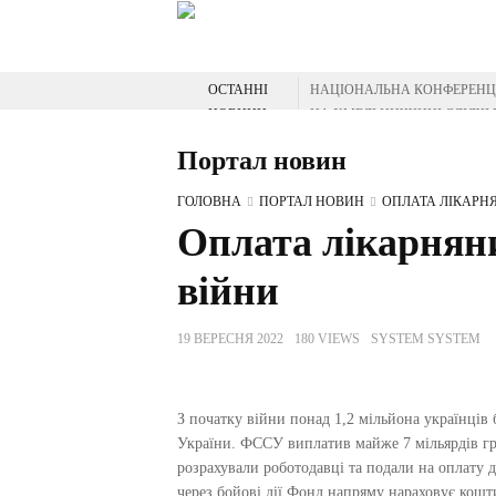
ГОЛОВНА
ПРО НАС
ПРОГРАМ
ОСТАННІ
НАЦІОНАЛЬНА КОНФЕРЕНЦІ
НОВИНИ
НА ХМЕЛЬНИЧЧИНІ СЛІДЧІ
НА ХМЕЛЬНИЧЧИНІ ВІДЗНА
Портал новин
СЕРГІЙ ТЮРІН ПРИВІТАВ М
ЗАХИСНИКІВ З ХМЕЛЬНИЧ
ГОЛОВНА
ПОРТАЛ НОВИН
ОПЛАТА ЛІКАРНЯ
Оплата лікарняни
війни
19 ВЕРЕСНЯ 2022
180 VIEWS
SYSTEM SYSTEM
З початку війни понад 1,2 мільйона українців
України. ФССУ виплатив майже 7 мільярдів гри
розрахували роботодавці та подали на оплату д
через бойові дії Фонд напряму нараховує кошт