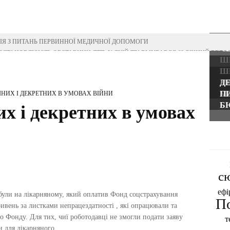
И
НОВИНИ
КОНТАКТИ
Я З ПИТАНЬ ПЕРВИННОЇ МЕДИЧНОЇ ДОПОМОГИ
Ч
 ВСТАНОВЛЮЮТЬ ОБСТАВИНИ ДТП, У ЯКІЙ ТРАВМУВАВСЯ 60-РІЧНИЙ ВЕЛ
Ш
ЧИЛИ МІЖНАРОДНИЙ ДЕНЬ СІМ’Ї
ПР
Ш
УЗЕЙНИКІВ ОБЛАСТІ З ПРОФЕСІЙНИМ СВЯТОМ
Д
М
Д
ЧИНИ ВІДЗНАЧЕНО ВИСОКИМИ ДЕРЖАВНИМИ НАГОРОДАМИ (ПОСМЕРТНО)
М
П
НИХ І ДЕКРЕТНИХ В УМОВАХ ВІЙНИ
Б
х і декретних в умовах
с
ефі
 були на лікарняному, який оплатив Фонд соцстрахування
П
вень за листками непрацездатності , які опрацювали та
о Фонду. Для тих, чиї роботодавці не змогли подати заяву
т
и для лікарняного.