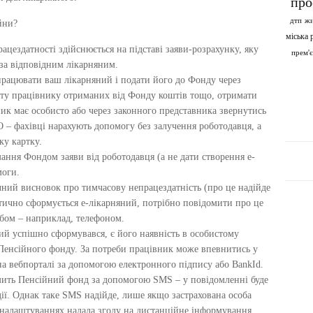
про
дтп
жи
йни?
міська 
цездатності здійснюється на підставі заяви-розрахунку, яку
прем'
за відповідним лікарняним.
рацювати ваш лікарняний і подати його до Фонду через
лату працівнику отриманих від Фонду коштів тощо, отримати
ик має особисто або через законного представника звернутись
 – фахівці нарахують допомогу без залучення роботодавця, а
ку картку.
мання Фондом заяви від роботодавця (а не дати створення е-
моги.
ичний висновок про тимчасову непрацездатність (про це надійде
матично сформується е-лікарняний, потрібно повідомити про це
бом – наприклад, телефоном.
ий успішно сформувався, є його наявність в особистому
і Пенсійного фонду. За потреби працівник може впевнитись у
на вебпорталі за допомогою електронного підпису або BankId.
мить Пенсійний фонд за допомогою SMS – у повідомленні буде
дії. Однак таке SMS надійде, лише якщо застрахована особа
у налаштуваннях надала згоду на дистанційне інформування.