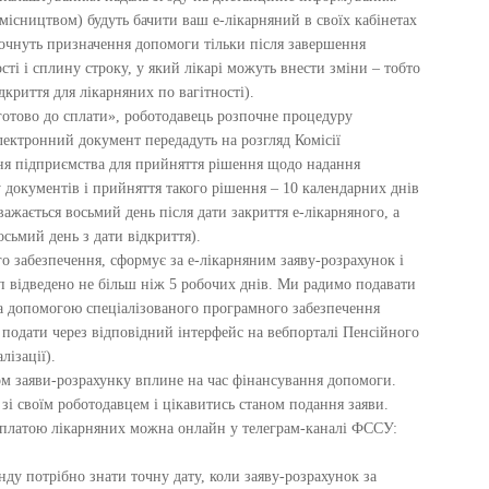
умісництвом) будуть бачити ваш е-лікарняний в своїх кабінетах
 почнуть призначення допомоги тільки після завершення
ті і сплину строку, у який лікарі можуть внести зміни – тобто
ідкриття для лікарняних по вагітності).
«готово до сплати», роботодавець розпочне процедуру
ектронний документ передадуть на розгляд Комісії
ння підприємства для прийняття рішення щодо надання
у документів і прийняття такого рішення – 10 календарних днів
важається восьмий день після дати закриття е-лікарняного, а
осьмий день з дати відкриття).
го забезпечення, сформує за е-лікарняним заяву-розрахунок і
ап відведено не більш ніж 5 робочих днів. Ми радимо подавати
за допомогою спеціалізованого програмного забезпечення
а подати через відповідний інтерфейс на вебпорталі Пенсійного
лізації).
м заяви-розрахунку вплине на час фінансування допомоги.
зі своїм роботодавцем і цікавитись станом подання заяви.
а оплатою лікарняних можна онлайн у телеграм-каналі ФССУ:
нду потрібно знати точну дату, коли заяву-розрахунок за