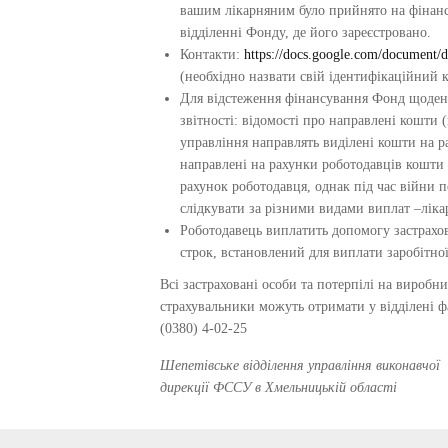
вашим лікарняним було прийнято на фінанс
відділенні Фонду, де його зареєстровано.
Контакти:
https://docs.google.com/docum
(необхідно назвати свій ідентифікаційний к
Для відстеження фінансування Фонд щоден
звітності: відомості про направлені кошти 
управління направлять виділені кошти на р
направлені на рахунки роботодавців кошти 
рахунок роботодавця, однак під час війни
слідкувати за різними видами виплат –лікар
Роботодавець виплатить допомогу застрахо
строк, встановлений для виплати заробітної
Всі застраховані особи та потерпілі на виробн
страхувальники можуть отримати у відділені фах
(0380) 4-02-25
Шепетівське відділення управління виконавчої
дирекції ФССУ в Хмельницькій області