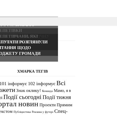
ЕРВОНИЙ ХРЕСТ
ОСИПЕДИСТ
ЕПЕТІВКИ
ОСТАННІ ВІДЕО
ОЗВІТУВАВ ПРО РІЧНУ
ЕПЕТІВЧАНИ, ЯКІ
ІЯЛЬНІСТЬ
ОТИВУЮТЬ: ІРИНА
ЕПУТАТИ РОЗГЛЯНУЛИ
ЕРЛЕНІ
ИТАННЯ ЩОДО
ЮДЖЕТУ ГРОМАДИ
ХМАРКА ТЕГІВ
Всі
101 інформує
102 інформує
южети
Знак оклику!
Мамо, я в
Команда
Події сьогодні
Події тижня
рі
ортал новин
Проекти
Прямим
Спец-
екстом
Публіцистика
Реклама у футері