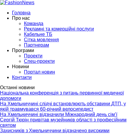
Головна
Про нас
Команда
Рекламні та комерційні послуги
Кабельне ТБ
Сітка мовлення
Партнерам
Програми
Проекти
Спец-проекти
Новини
Портал новин
Контакти
Останні новини
Національна конференція з питань первинної медичної
допомоги
На Хмельниччині слідчі встановлюють обставини ДТП, у
якій травмувався 60-річний велосипедист
На Хмельниччині відзначили Міжнародний день сім’ї
Сергій Тюрін привітав музейників області з професійним
святом
Захисників з Хмельниччини відзначено високими