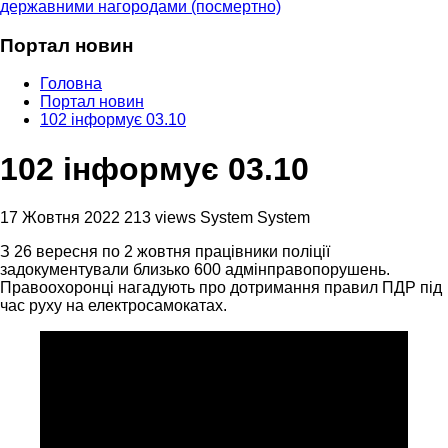
державними нагородами (посмертно)
Портал новин
Головна
Портал новин
102 інформує 03.10
102 інформує 03.10
17 Жовтня 2022
213 views
System System
З 26 вересня по 2 жовтня працівники поліції
задокументували близько 600 адмінправопорушень.
Правоохоронці нагадують про дотримання правил ПДР під
час руху на електросамокатах.