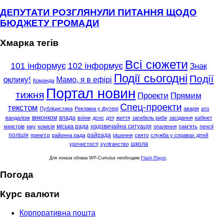
ДЕПУТАТИ РОЗГЛЯНУЛИ ПИТАННЯ ЩОДО
БЮДЖЕТУ ГРОМАДИ
Хмарка тегів
Всі сюжети
101 інформує
102 інформує
Знак
Події сьогодні
Події
оклику!
Мамо, я в ефірі
Команда
Портал новин
тижня
Проекти
Прямим
Спец-проекти
текстом
Публіцистика
Реклама у футері
аварія
ато
виконком
влада
вандалізм
воїни
дснс
дтп
життя
загибель риби
засідання
кабінет
міська рада
надзвичайна ситуація
міністрів
кму
комісія
опалення
пам'ять
пенсії
поліція
райрада
прем'єр
районна рада
рішення
свято
служба у справах дітей
школа
урочистості
хуліганство
Для показа облака WP-Cumulus необходим
Flash Player
.
Погода
Курс валюти
Корпоративна пошта