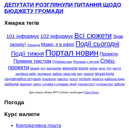
ДЕПУТАТИ РОЗГЛЯНУЛИ ПИТАННЯ ЩОДО
БЮДЖЕТУ ГРОМАДИ
Хмарка тегів
Всі сюжети
101 інформує
102 інформує
Знак
Події сьогодні
оклику!
Мамо, я в ефірі
Команда
Портал новин
Події тижня
Проекти
Спец-
Прямим текстом
Публіцистика
Реклама у футері
проекти
виконком
влада
аварія
ато
вандалізм
воїни
дснс
дтп
життя
міська рада
загибель риби
засідання
кабінет міністрів
кму
комісія
надзвичайна ситуація
поліція
опалення
пам'ять
пенсії
прем'єр
районна рада
райрада
школа
рішення
свято
служба у справах дітей
урочистості
хуліганство
Для показа облака WP-Cumulus необходим
Flash Player
.
Погода
Курс валюти
Корпоративна пошта