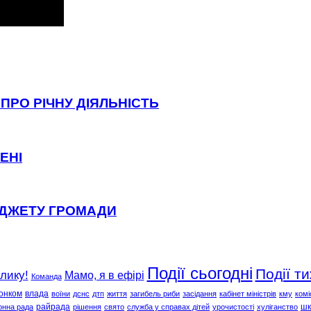
ПРО РІЧНУ ДІЯЛЬНІСТЬ
ЕНІ
ЮДЖЕТУ ГРОМАДИ
Події сьогодні
Події т
клику!
Мамо, я в ефірі
Команда
онком
влада
воїни
дснс
дтп
життя
загибель риби
засідання
кабінет міністрів
кму
комі
райрада
шк
онна рада
рішення
свято
служба у справах дітей
урочистості
хуліганство