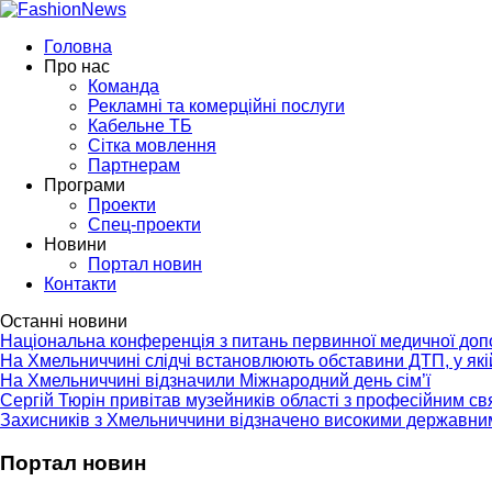
Головна
Про нас
Команда
Рекламні та комерційні послуги
Кабельне ТБ
Сітка мовлення
Партнерам
Програми
Проекти
Спец-проекти
Новини
Портал новин
Контакти
Останні новини
Національна конференція з питань первинної медичної до
На Хмельниччині слідчі встановлюють обставини ДТП, у як
На Хмельниччині відзначили Міжнародний день сім’ї
Сергій Тюрін привітав музейників області з професійним с
Захисників з Хмельниччини відзначено високими державни
Портал новин