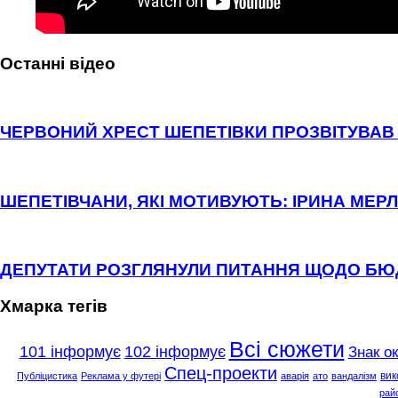
Останні відео
ЧЕРВОНИЙ ХРЕСТ ШЕПЕТІВКИ ПРОЗВІТУВАВ 
ШЕПЕТІВЧАНИ, ЯКІ МОТИВУЮТЬ: ІРИНА МЕРЛ
ДЕПУТАТИ РОЗГЛЯНУЛИ ПИТАННЯ ЩОДО Б
Хмарка тегів
Всі сюжети
101 інформує
102 інформує
Знак о
Спец-проекти
вик
Публіцистика
Реклама у футері
аварія
ато
вандалізм
рай