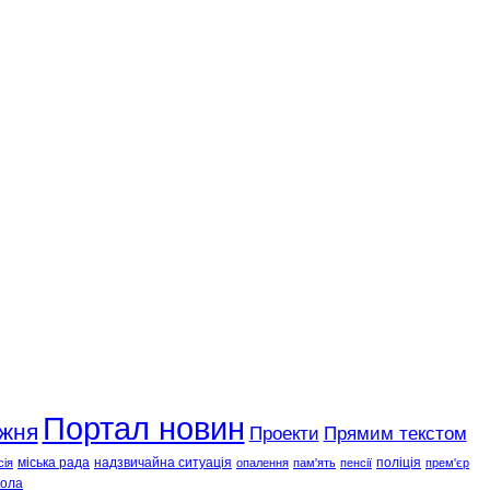
Портал новин
ижня
Проекти
Прямим текстом
міська рада
надзвичайна ситуація
поліція
сія
опалення
пам'ять
пенсії
прем'єр
ола