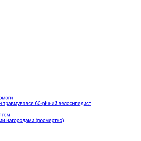
помоги
ій травмувався 60-річний велосипедист
вятом
ми нагородами (посмертно)