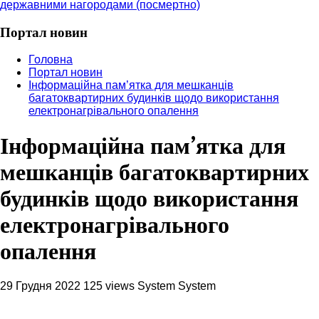
державними нагородами (посмертно)
Портал новин
Головна
Портал новин
Інформаційна пам’ятка для мешканців
багатоквартирних будинків щодо використання
електронагрівального опалення
Інформаційна пам’ятка для
мешканців багатоквартирних
будинків щодо використання
електронагрівального
опалення
29 Грудня 2022
125 views
System System