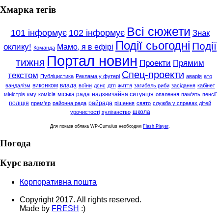
Хмарка тегів
Всі сюжети
101 інформує
102 інформує
Знак
Події сьогодні
Події
оклику!
Мамо, я в ефірі
Команда
Портал новин
тижня
Проекти
Прямим
Спец-проекти
текстом
Публіцистика
Реклама у футері
аварія
ато
виконком
влада
вандалізм
воїни
дснс
дтп
життя
загибель риби
засідання
кабінет
міська рада
надзвичайна ситуація
міністрів
кму
комісія
опалення
пам'ять
пенсії
поліція
райрада
прем'єр
районна рада
рішення
свято
служба у справах дітей
школа
урочистості
хуліганство
Для показа облака WP-Cumulus необходим
Flash Player
.
Погода
Курс валюти
Корпоративна пошта
Copyright 2017. All rights reserved.
Made by
FRESH
:)