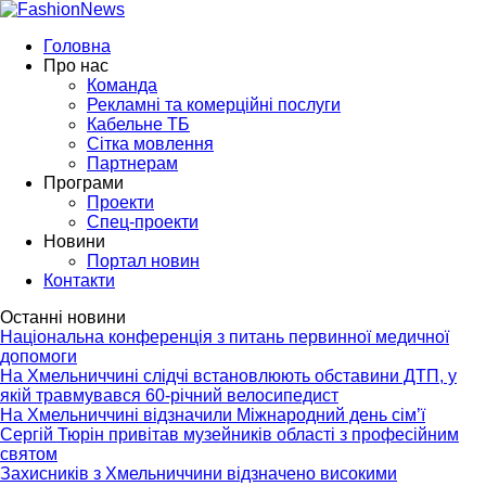
Головна
Про нас
Команда
Рекламні та комерційні послуги
Кабельне ТБ
Сітка мовлення
Партнерам
Програми
Проекти
Спец-проекти
Новини
Портал новин
Контакти
Останні новини
Національна конференція з питань первинної медичної
допомоги
На Хмельниччині слідчі встановлюють обставини ДТП, у
якій травмувався 60-річний велосипедист
На Хмельниччині відзначили Міжнародний день сім’ї
Сергій Тюрін привітав музейників області з професійним
святом
Захисників з Хмельниччини відзначено високими