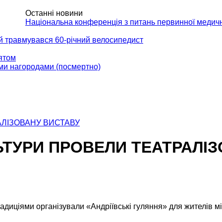
Останні новини
АКТИ
Національна конференція з питань первинної медич
ій травмувався 60-річний велосипедист
вятом
ми нагородами (посмертно)
АЛІЗОВАНУ ВИСТАВУ
ЬТУРИ ПРОВЕЛИ ТЕАТРАЛІ
радиціями організували «Андріївські гуляння» для жителів м