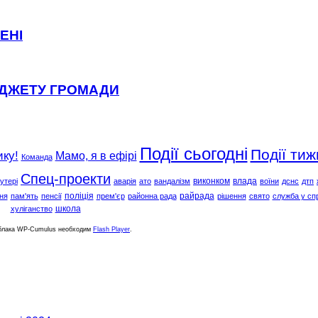
ЕНІ
ЮДЖЕТУ ГРОМАДИ
Події сьогодні
Події тиж
ику!
Мамо, я в ефірі
Команда
Спец-проекти
виконком
влада
утері
аварія
ато
вандалізм
воїни
дснс
дтп
поліція
райрада
ня
пам'ять
пенсії
прем'єр
районна рада
рішення
свято
служба у сп
школа
хуліганство
облака WP-Cumulus необходим
Flash Player
.