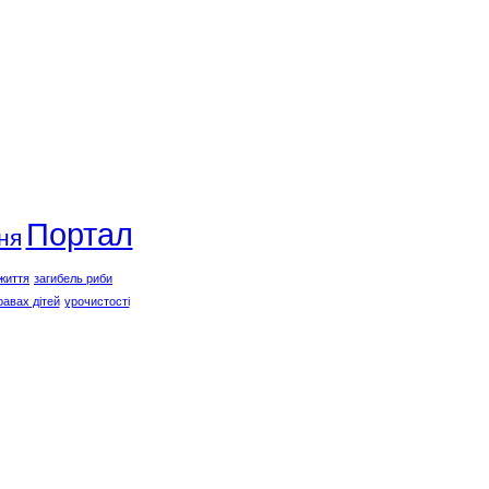
Портал
ня
життя
загибель риби
равах дітей
урочистості