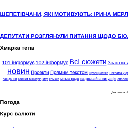
ШЕПЕТІВЧАНИ, ЯКІ МОТИВУЮТЬ: ІРИНА МЕРЛ
ДЕПУТАТИ РОЗГЛЯНУЛИ ПИТАННЯ ЩОДО Б
Хмарка тегів
Всі сюжети
101 інформує
102 інформує
Знак окл
новин
Проекти
Прямим текстом
Публіцистика
Реклама у ф
міська рада
надзвичайна ситуація
засідання
кабінет міністрів
кму
комісія
опален
Для показа 
Погода
Курс валюти