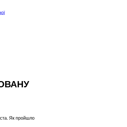
ної
ЗОВАНУ
іста. Як пройшло