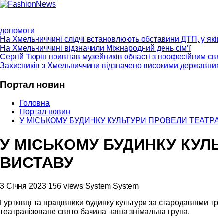
ГОЛОВНА
ПРО НАС
ПРОГРАМИ
НОВИНИ
КОНТ
допомоги
На Хмельниччині слідчі встановлюють обставини ДТП, у як
На Хмельниччині відзначили Міжнародний день сім’ї
Сергій Тюрін привітав музейників області з професійним с
Захисників з Хмельниччини відзначено високими державни
Портал новин
Головна
Портал новин
У МІСЬКОМУ БУДИНКУ КУЛЬТУРИ ПРОВЕЛИ ТЕАТР
У МІСЬКОМУ БУДИНКУ КУЛ
ВИСТАВУ
3 Січня 2023
156 views
System System
Гуртківці та працівники будинку культури за стародавніми т
театралізоване свято бачила наша знімальна група.