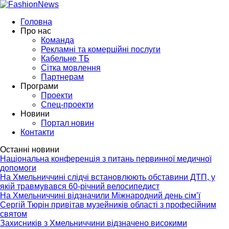
Головна
Про нас
Команда
Рекламні та комерційні послуги
Кабельне ТБ
Сітка мовлення
Партнерам
Програми
Проекти
Спец-проекти
Новини
Портал новин
Контакти
Останні новини
Національна конференція з питань первинної медичної
допомоги
На Хмельниччині слідчі встановлюють обставини ДТП, у
якій травмувався 60-річний велосипедист
На Хмельниччині відзначили Міжнародний день сім’ї
Сергій Тюрін привітав музейників області з професійним
святом
Захисників з Хмельниччини відзначено високими