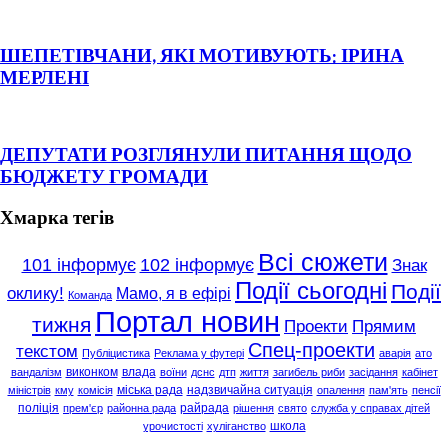
ШЕПЕТІВЧАНИ, ЯКІ МОТИВУЮТЬ: ІРИНА
МЕРЛЕНІ
ДЕПУТАТИ РОЗГЛЯНУЛИ ПИТАННЯ ЩОДО
БЮДЖЕТУ ГРОМАДИ
Хмарка тегів
Всі сюжети
101 інформує
102 інформує
Знак
Події сьогодні
Події
оклику!
Мамо, я в ефірі
Команда
Портал новин
тижня
Проекти
Прямим
Спец-проекти
текстом
Публіцистика
Реклама у футері
аварія
ато
виконком
влада
вандалізм
воїни
дснс
дтп
життя
загибель риби
засідання
кабінет
міська рада
надзвичайна ситуація
міністрів
кму
комісія
опалення
пам'ять
пенсії
поліція
райрада
прем'єр
районна рада
рішення
свято
служба у справах дітей
школа
урочистості
хуліганство