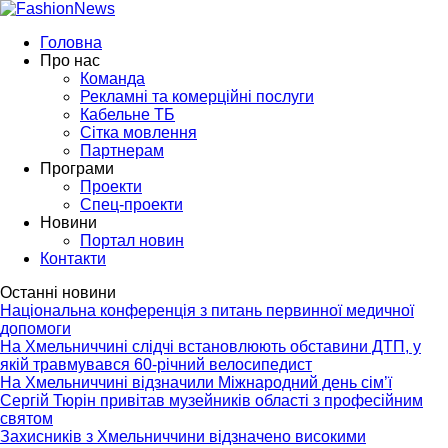
Головна
Про нас
Команда
Рекламні та комерційні послуги
Кабельне ТБ
Сітка мовлення
Партнерам
Програми
Проекти
Спец-проекти
Новини
Портал новин
Контакти
Останні новини
Національна конференція з питань первинної медичної
допомоги
На Хмельниччині слідчі встановлюють обставини ДТП, у
якій травмувався 60-річний велосипедист
На Хмельниччині відзначили Міжнародний день сім’ї
Сергій Тюрін привітав музейників області з професійним
святом
Захисників з Хмельниччини відзначено високими