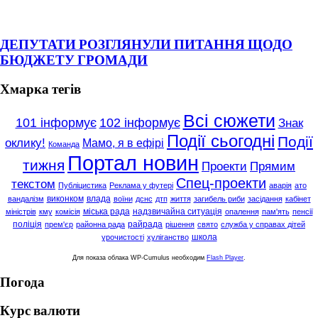
ДЕПУТАТИ РОЗГЛЯНУЛИ ПИТАННЯ ЩОДО
БЮДЖЕТУ ГРОМАДИ
Хмарка тегів
Всі сюжети
101 інформує
102 інформує
Знак
Події сьогодні
Події
оклику!
Мамо, я в ефірі
Команда
Портал новин
тижня
Проекти
Прямим
Спец-проекти
текстом
Публіцистика
Реклама у футері
аварія
ато
виконком
влада
вандалізм
воїни
дснс
дтп
життя
загибель риби
засідання
кабінет
міська рада
надзвичайна ситуація
міністрів
кму
комісія
опалення
пам'ять
пенсії
поліція
райрада
прем'єр
районна рада
рішення
свято
служба у справах дітей
школа
урочистості
хуліганство
Для показа облака WP-Cumulus необходим
Flash Player
.
Погода
Курс валюти