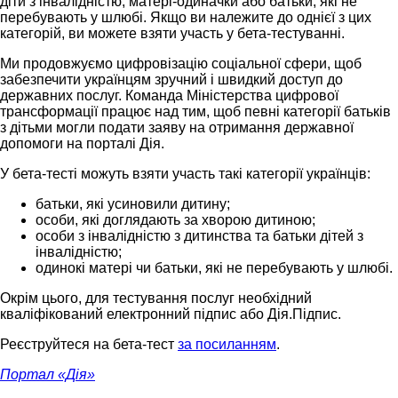
діти з інвалідністю, матері-одиначки або батьки, які не
перебувають у шлюбі. Якщо ви належите до однієї з цих
категорій, ви можете взяти участь у бета-тестуванні.
Ми продовжуємо цифровізацію соціальної сфери, щоб
забезпечити українцям зручний і швидкий доступ до
державних послуг. Команда Міністерства цифрової
трансформації працює над тим, щоб певні категорії батьків
з дітьми могли подати заяву на отримання державної
допомоги на порталі Дія.
У бета-тесті можуть взяти участь такі категорії українців:
батьки, які усиновили дитину;
особи, які доглядають за хворою дитиною;
особи з інвалідністю з дитинства та батьки дітей з
інвалідністю;
одинокі матері чи батьки, які не перебувають у шлюбі.
Окрім цього, для тестування послуг необхідний
кваліфікований електронний підпис або Дія.Підпис.
Реєструйтеся на бета-тест
за посиланням
.
Портал «Дія»