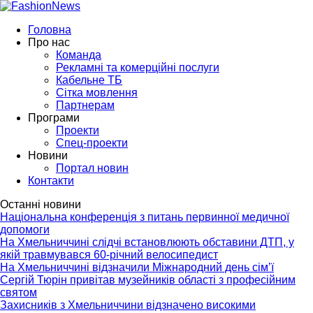
Головна
Про нас
Команда
Рекламні та комерційні послуги
Кабельне ТБ
Сітка мовлення
Партнерам
Програми
Проекти
Спец-проекти
Новини
Портал новин
Контакти
Останні новини
Національна конференція з питань первинної медичної
допомоги
На Хмельниччині слідчі встановлюють обставини ДТП, у
якій травмувався 60-річний велосипедист
На Хмельниччині відзначили Міжнародний день сім’ї
Сергій Тюрін привітав музейників області з професійним
святом
Захисників з Хмельниччини відзначено високими