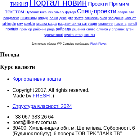
Портал новин
тижня
Проекти
Прямим
Спец-проекти
текстом
Публіцистика
Реклама у футері
аварія
ато
виконком
влада
вандалізм
воїни
дснс
дтп
життя
загибель риби
засідання
кабінет
міська рада
надзвичайна ситуація
міністрів
кму
комісія
опалення
пам'ять
пенсії
поліція
райрада
прем'єр
районна рада
рішення
свято
служба у справах дітей
школа
урочистості
хуліганство
Для показа облака WP-Cumulus необходим
Flash Player
.
Погода
Курс валюти
Корпоративна пошта
Copyright 2017. All rights reserved.
Made by
FRESH
:)
Структура власності 2024
+38 067 383 26 64
post@like-tv.com.ua
30400, Хмельницька обл, м. Шепетівка, Соборності, 6
(Будинок побуту), 6 поверх ТОВ ТРК "ЛАЙК ТВ"