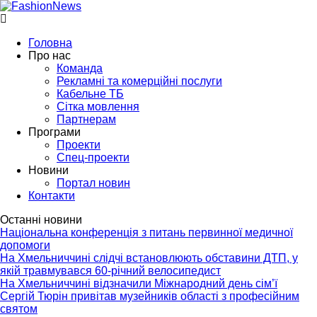
Головна
Про нас
Команда
Рекламні та комерційні послуги
Кабельне ТБ
Сітка мовлення
Партнерам
Програми
Проекти
Спец-проекти
Новини
Портал новин
Контакти
Останні новини
Національна конференція з питань первинної медичної
допомоги
На Хмельниччині слідчі встановлюють обставини ДТП, у
якій травмувався 60-річний велосипедист
На Хмельниччині відзначили Міжнародний день сім’ї
Сергій Тюрін привітав музейників області з професійним
святом