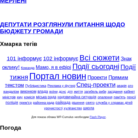
МЕРЛЕНІ
ДЕПУТАТИ РОЗГЛЯНУЛИ ПИТАННЯ ЩОДО
БЮДЖЕТУ ГРОМАДИ
Хмарка тегів
Всі сюжети
101 інформує
102 інформує
Знак
Події сьогодні
Події
оклику!
Мамо, я в ефірі
Команда
Портал новин
тижня
Проекти
Прямим
Спец-проекти
текстом
Публіцистика
Реклама у футері
аварія
ато
виконком
влада
вандалізм
воїни
дснс
дтп
життя
загибель риби
засідання
кабінет
міська рада
надзвичайна ситуація
міністрів
кму
комісія
опалення
пам'ять
пенсії
поліція
райрада
прем'єр
районна рада
рішення
свято
служба у справах дітей
школа
урочистості
хуліганство
Для показа облака WP-Cumulus необходим
Flash Player
.
Погода