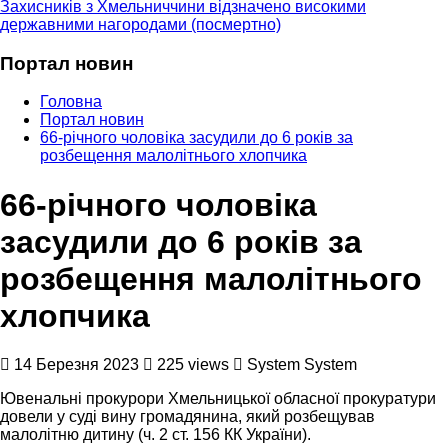
Захисників з Хмельниччини відзначено високими
державними нагородами (посмертно)
Портал новин
Головна
Портал новин
66-річного чоловіка засудили до 6 років за
розбещення малолітнього хлопчика
66-річного чоловіка
засудили до 6 років за
розбещення малолітнього
хлопчика
14 Березня 2023
225 views
System System
Ювенальні прокурори Хмельницької обласної прокуратури
довели у суді вину громадянина, який розбещував
малолітню дитину (ч. 2 ст. 156 КК України).