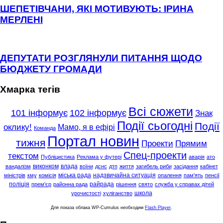
ШЕПЕТІВЧАНИ, ЯКІ МОТИВУЮТЬ: ІРИНА
МЕРЛЕНІ
ДЕПУТАТИ РОЗГЛЯНУЛИ ПИТАННЯ ЩОДО
БЮДЖЕТУ ГРОМАДИ
Хмарка тегів
Всі сюжети
101 інформує
102 інформує
Знак
Події сьогодні
Події
оклику!
Мамо, я в ефірі
Команда
Портал новин
тижня
Проекти
Прямим
Спец-проекти
текстом
Публіцистика
Реклама у футері
аварія
ато
виконком
влада
вандалізм
воїни
дснс
дтп
життя
загибель риби
засідання
кабінет
міська рада
надзвичайна ситуація
міністрів
кму
комісія
опалення
пам'ять
пенсії
поліція
райрада
прем'єр
районна рада
рішення
свято
служба у справах дітей
школа
урочистості
хуліганство
Для показа облака WP-Cumulus необходим
Flash Player
.