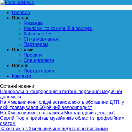
Головна
Про нас
Команда
Рекламні та комерційні послуги
Кабельне ТБ
Сітка мовлення
Партнерам
Програми
Проекти
Спец-проекти
Новини
Портал новин
Контакти
Останні новини
Національна конференція з питань первинної медичної
допомоги
На Хмельниччині слідчі встановлюють обставини ДТП, у
якій травмувався 60-річний велосипедист
На Хмельниччині відзначили Міжнародний день сім’ї
Сергій Тюрін привітав музейників області з професійним
святом
Захисників з Хмельниччини відзначено високими