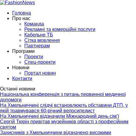
Головна
Про нас
Команда
Рекламні та комерційні послуги
Кабельне ТБ
Сітка мовлення
Партнерам
Програми
Проекти
Спец-проекти
Новини
Портал новин
Контакти
Останні новини
Національна конференція з питань первинної медичної
допомоги
На Хмельниччині слідчі встановлюють обставини ДТП, у
якій травмувався 60-річний велосипедист
На Хмельниччині відзначили Міжнародний день сім’ї
Сергій Тюрін привітав музейників області з професійним
святом
Захисників з Хмельниччини відзначено високими