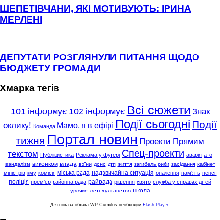
ШЕПЕТІВЧАНИ, ЯКІ МОТИВУЮТЬ: ІРИНА
МЕРЛЕНІ
ДЕПУТАТИ РОЗГЛЯНУЛИ ПИТАННЯ ЩОДО
БЮДЖЕТУ ГРОМАДИ
Хмарка тегів
Всі сюжети
101 інформує
102 інформує
Знак
Події сьогодні
Події
оклику!
Мамо, я в ефірі
Команда
Портал новин
тижня
Проекти
Прямим
Спец-проекти
текстом
Публіцистика
Реклама у футері
аварія
ато
виконком
влада
вандалізм
воїни
дснс
дтп
життя
загибель риби
засідання
кабінет
міська рада
надзвичайна ситуація
міністрів
кму
комісія
опалення
пам'ять
пенсії
поліція
райрада
прем'єр
районна рада
рішення
свято
служба у справах дітей
школа
урочистості
хуліганство
Для показа облака WP-Cumulus необходим
Flash Player
.