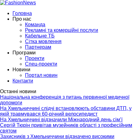
Головна
Про нас
Команда
Рекламні та комерційні послуги
Кабельне ТБ
Сітка мовлення
Партнерам
Програми
Проекти
Спец-проекти
Новини
Портал новин
Контакти
Останні новини
Національна конференція з питань первинної медичної
допомоги
На Хмельниччині слідчі встановлюють обставини ДТП, у
якій травмувався 60-річний велосипедист
На Хмельниччині відзначили Міжнародний день сім’ї
Сергій Тюрін привітав музейників області з професійним
святом
Захисників з Хмельниччини відзначено високими