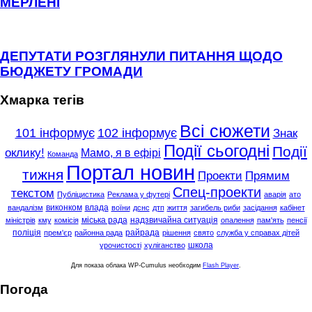
МЕРЛЕНІ
ДЕПУТАТИ РОЗГЛЯНУЛИ ПИТАННЯ ЩОДО
БЮДЖЕТУ ГРОМАДИ
Хмарка тегів
Всі сюжети
101 інформує
102 інформує
Знак
Події сьогодні
Події
оклику!
Мамо, я в ефірі
Команда
Портал новин
тижня
Проекти
Прямим
Спец-проекти
текстом
Публіцистика
Реклама у футері
аварія
ато
виконком
влада
вандалізм
воїни
дснс
дтп
життя
загибель риби
засідання
кабінет
міська рада
надзвичайна ситуація
міністрів
кму
комісія
опалення
пам'ять
пенсії
поліція
райрада
прем'єр
районна рада
рішення
свято
служба у справах дітей
школа
урочистості
хуліганство
Для показа облака WP-Cumulus необходим
Flash Player
.
Погода