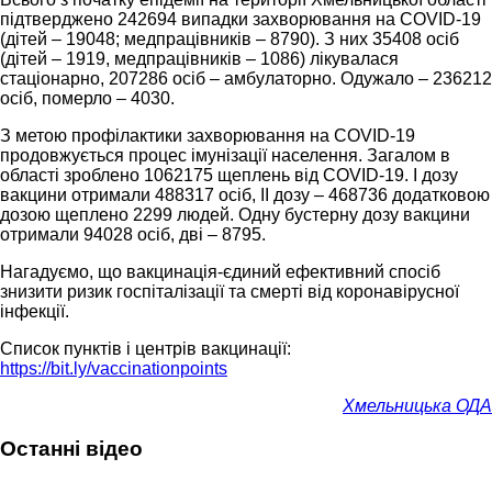
підтверджено 242694 випадки захворювання на COVID-19
(дітей – 19048; медпрацівників – 8790). З них 35408 осіб
(дітей – 1919, медпрацівників – 1086) лікувалася
стаціонарно, 207286 осіб – амбулаторно. Одужало – 236212
осіб, померло – 4030.
З метою профілактики захворювання на COVID-19
продовжується процес імунізації населення. Загалом в
області зроблено 1062175 щеплень від COVID-19. І дозу
вакцини отримали 488317 осіб, ІІ дозу – 468736 додатковою
дозою щеплено 2299 людей. Одну бустерну дозу вакцини
отримали 94028 осіб, дві – 8795.
Нагадуємо, що вакцинація-єдиний ефективний спосіб
знизити ризик госпіталізації та смерті від коронавірусної
інфекції.
Список пунктів і центрів вакцинації:
https://bit.ly/vaccinationpoints
Хмельницька ОДА
Останні відео