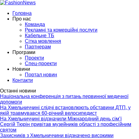
Головна
Про нас
Команда
Рекламні та комерційні послуги
Кабельне ТБ
Сітка мовлення
Партнерам
Програми
Проекти
Спец-проекти
Новини
Портал новин
Контакти
Останні новини
Національна конференція з питань первинної медичної
допомоги
На Хмельниччині слідчі встановлюють обставини ДТП, у
якій травмувався 60-річний велосипедист
На Хмельниччині відзначили Міжнародний день сім’ї
Сергій Тюрін привітав музейників області з професійним
святом
Захисників з Хмельниччини відзначено високими