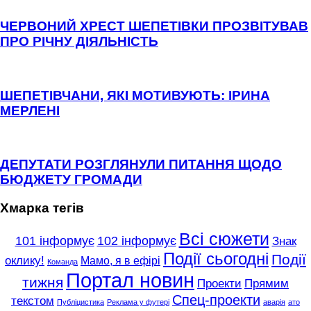
ЧЕРВОНИЙ ХРЕСТ ШЕПЕТІВКИ ПРОЗВІТУВАВ
ПРО РІЧНУ ДІЯЛЬНІСТЬ
ШЕПЕТІВЧАНИ, ЯКІ МОТИВУЮТЬ: ІРИНА
МЕРЛЕНІ
ДЕПУТАТИ РОЗГЛЯНУЛИ ПИТАННЯ ЩОДО
БЮДЖЕТУ ГРОМАДИ
Хмарка тегів
Всі сюжети
101 інформує
102 інформує
Знак
Події сьогодні
Події
оклику!
Мамо, я в ефірі
Команда
Портал новин
тижня
Проекти
Прямим
Спец-проекти
текстом
Публіцистика
Реклама у футері
аварія
ато