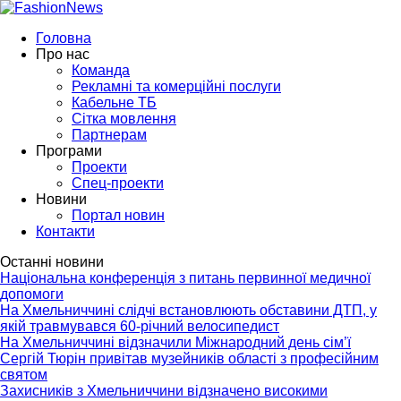
Головна
Про нас
Команда
Рекламні та комерційні послуги
Кабельне ТБ
Сітка мовлення
Партнерам
Програми
Проекти
Спец-проекти
Новини
Портал новин
Контакти
Останні новини
Національна конференція з питань первинної медичної
допомоги
На Хмельниччині слідчі встановлюють обставини ДТП, у
якій травмувався 60-річний велосипедист
На Хмельниччині відзначили Міжнародний день сім’ї
Сергій Тюрін привітав музейників області з професійним
святом
Захисників з Хмельниччини відзначено високими