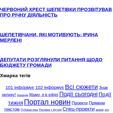
ЧЕРВОНИЙ ХРЕСТ ШЕПЕТІВКИ ПРОЗВІТУВАВ
ПРО РІЧНУ ДІЯЛЬНІСТЬ
ШЕПЕТІВЧАНИ, ЯКІ МОТИВУЮТЬ: ІРИНА
МЕРЛЕНІ
ДЕПУТАТИ РОЗГЛЯНУЛИ ПИТАННЯ ЩОДО
БЮДЖЕТУ ГРОМАДИ
Хмарка тегів
Всі сюжети
101 інформує
102 інформує
Знак
Події сьогодні
Події
оклику!
Мамо, я в ефірі
Команда
Портал новин
тижня
Проекти
Прямим
Спец-проекти
текстом
Публіцистика
Реклама у футері
аварія
ато