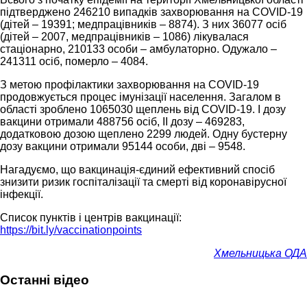
підтверджено 246210 випадків захворювання на COVID-19
(дітей – 19391; медпрацівників – 8874). З них 36077 осіб
(дітей – 2007, медпрацівників – 1086) лікувалася
стаціонарно, 210133 особи – амбулаторно. Одужало –
241311 осіб, померло – 4084.
З метою профілактики захворювання на COVID-19
продовжується процес імунізації населення. Загалом в
області зроблено 1065030 щеплень від COVID-19. І дозу
вакцини отримали 488756 осіб, ІІ дозу – 469283,
додатковою дозою щеплено 2299 людей. Одну бустерну
дозу вакцини отримали 95144 особи, дві – 9548.
Нагадуємо, що вакцинація-єдиний ефективний спосіб
знизити ризик госпіталізації та смерті від коронавірусної
інфекції.
Список пунктів і центрів вакцинації:
https://bit.ly/vaccinationpoints
Хмельницька ОДА
Останні відео