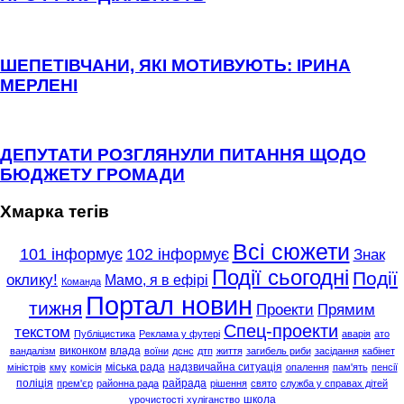
ШЕПЕТІВЧАНИ, ЯКІ МОТИВУЮТЬ: ІРИНА
МЕРЛЕНІ
ДЕПУТАТИ РОЗГЛЯНУЛИ ПИТАННЯ ЩОДО
БЮДЖЕТУ ГРОМАДИ
Хмарка тегів
Всі сюжети
101 інформує
102 інформує
Знак
Події сьогодні
Події
оклику!
Мамо, я в ефірі
Команда
Портал новин
тижня
Проекти
Прямим
Спец-проекти
текстом
Публіцистика
Реклама у футері
аварія
ато
виконком
влада
вандалізм
воїни
дснс
дтп
життя
загибель риби
засідання
кабінет
міська рада
надзвичайна ситуація
міністрів
кму
комісія
опалення
пам'ять
пенсії
поліція
райрада
прем'єр
районна рада
рішення
свято
служба у справах дітей
школа
урочистості
хуліганство