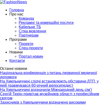
Головна
Про нас
Команда
Рекламні та комерційні послуги
Кабельне ТБ
Сітка мовлення
Партнерам
Програми
Проекти
Спец-проекти
Новини
Портал новин
Контакти
Останні новини
Національна конференція з питань первинної медичної
допомоги
На Хмельниччині слідчі встановлюють обставини ДТП, у
якій травмувався 60-річний велосипедист
На Хмельниччині відзначили Міжнародний день сім’ї
Сергій Тюрін привітав музейників області з професійним
святом
Захисників з Хмельниччини відзначено високими