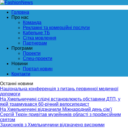
Головна
Про нас
Команда
Рекламні та комерційні послуги
Кабельне ТБ
Сітка мовлення
Партнерам
Програми
Проекти
Спец-проекти
Новини
Портал новин
Контакти
Останні новини
Національна конференція з питань первинної медичної
допомоги
На Хмельниччині слідчі встановлюють обставини ДТП, у
якій травмувався 60-річний велосипедист
На Хмельниччині відзначили Міжнародний день сім’ї
Сергій Тюрін привітав музейників області з професійним
святом
Захисників з Хмельниччини відзначено високими