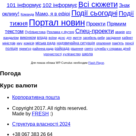
Всі сюжети
101 інформує
102 інформує
Знак
Події сьогодні
Події
оклику!
Мамо, я в ефірі
Команда
Портал новин
тижня
Проекти
Прямим
Спец-проекти
текстом
Публіцистика
Реклама у футері
аварія
ато
виконком
влада
вандалізм
воїни
дснс
дтп
життя
загибель риби
засідання
кабінет
міська рада
надзвичайна ситуація
міністрів
кму
комісія
опалення
пам'ять
пенсії
поліція
райрада
прем'єр
районна рада
рішення
свято
служба у справах дітей
школа
урочистості
хуліганство
Для показа облака WP-Cumulus необходим
Flash Player
.
Погода
Курс валюти
Корпоративна пошта
Copyright 2017. All rights reserved.
Made by
FRESH
:)
Структура власності 2024
+38 067 383 26 64