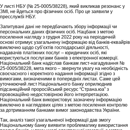
У листі НБУ (№ 25-0005/38228), який викликав резонанс у
ЗМІ, не йдеться про фізичних осіб. Про це заявили у
пресслужбі НБУ.
Запитувані дані не передбачають збору інформації чи
персональних даних фізичних осіб. Нацбанк з метою
посилення нагляду з грудня 2022 року на періодичній
основі отримує узагальнену інформацію від банків-еквайрів
виключно щодо суб’єктів господарської діяльності,
надавачів платіжних послуг – юридичних осіб, які
користуються послугами банків з електронної комерції.
Національний банк надіслав банкам лист-нагадування №
25-0005/38228, мета якого – звернути увагу на необхідність
своєчасного і коректного надання інформації згідно з
вимогами, визначеними в попередніх листах. Саме цей
уточнюючий лист Національного банку оприлюднив
підсанкційний проросійський ресурс “Страна.юа” з
провокаційно недостовірною його інтерпретацією.
Національний банк використовує зазначену інформацію
виключно в наглядових цілях з метою посилення контролю
за дотриманням банками вимог законодавства України.
Так, аналіз такої узагальненої інформації дав змогу
Національному банку виявити проблематику використання