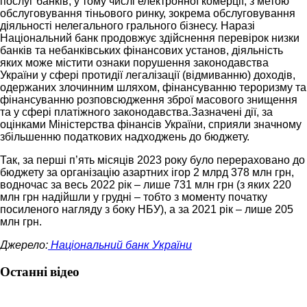
послуг банків, у тому числі електронної комерції, з метою
обслуговування тіньового ринку, зокрема обслуговування
діяльності нелегального грального бізнесу. Наразі
Національний банк продовжує здійснення перевірок низки
банків та небанківських фінансових установ, діяльність
яких може містити ознаки порушення законодавства
України у сфері протидії легалізації (відмиванню) доходів,
одержаних злочинним шляхом, фінансуванню тероризму та
фінансуванню розповсюдження зброї масового знищення
та у сфері платіжного законодавства.Зазначені дії, за
оцінками Міністерства фінансів України, сприяли значному
збільшенню податкових надходжень до бюджету.
Так, за перші п’ять місяців 2023 року було перераховано до
бюджету за організацію азартних ігор 2 млрд 378 млн грн,
водночас за весь 2022 рік – лише 731 млн грн (з яких 220
млн грн надійшли у грудні – тобто з моменту початку
посиленого нагляду з боку НБУ), а за 2021 рік – лише 205
млн грн.
Джерело:
Національний банк України
Останні відео