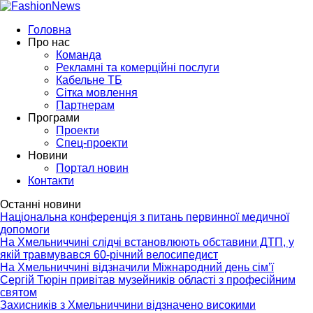
Головна
Про нас
Команда
Рекламні та комерційні послуги
Кабельне ТБ
Сітка мовлення
Партнерам
Програми
Проекти
Спец-проекти
Новини
Портал новин
Контакти
Останні новини
Національна конференція з питань первинної медичної
допомоги
На Хмельниччині слідчі встановлюють обставини ДТП, у
якій травмувався 60-річний велосипедист
На Хмельниччині відзначили Міжнародний день сім’ї
Сергій Тюрін привітав музейників області з професійним
святом
Захисників з Хмельниччини відзначено високими