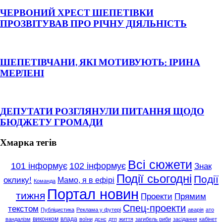
ЧЕРВОНИЙ ХРЕСТ ШЕПЕТІВКИ
ПРОЗВІТУВАВ ПРО РІЧНУ ДІЯЛЬНІСТЬ
ШЕПЕТІВЧАНИ, ЯКІ МОТИВУЮТЬ: ІРИНА
МЕРЛЕНІ
ДЕПУТАТИ РОЗГЛЯНУЛИ ПИТАННЯ ЩОДО
БЮДЖЕТУ ГРОМАДИ
Хмарка тегів
Всі сюжети
101 інформує
102 інформує
Знак
Події сьогодні
Події
оклику!
Мамо, я в ефірі
Команда
Портал новин
тижня
Проекти
Прямим
Спец-проекти
текстом
Публіцистика
Реклама у футері
аварія
ато
виконком
влада
вандалізм
воїни
дснс
дтп
життя
загибель риби
засідання
кабінет