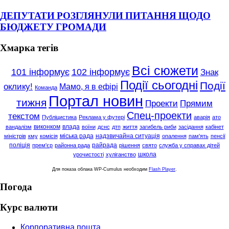
ДЕПУТАТИ РОЗГЛЯНУЛИ ПИТАННЯ ЩОДО
БЮДЖЕТУ ГРОМАДИ
Хмарка тегів
Всі сюжети
101 інформує
102 інформує
Знак
Події сьогодні
Події
оклику!
Мамо, я в ефірі
Команда
Портал новин
тижня
Проекти
Прямим
Спец-проекти
текстом
Публіцистика
Реклама у футері
аварія
ато
виконком
влада
вандалізм
воїни
дснс
дтп
життя
загибель риби
засідання
кабінет
міська рада
надзвичайна ситуація
міністрів
кму
комісія
опалення
пам'ять
пенсії
поліція
райрада
прем'єр
районна рада
рішення
свято
служба у справах дітей
школа
урочистості
хуліганство
Для показа облака WP-Cumulus необходим
Flash Player
.
Погода
Курс валюти
Корпоративна пошта