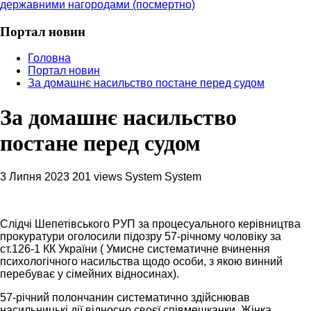
державними нагородами (посмертно)
Портал новин
Головна
Портал новин
За домашнє насильство постане перед судом
За домашнє насильство
постане перед судом
3 Липня 2023
201 views
System System
Слідчі Шепетівського РУП за процесуального керівництва
прокуратури оголосили підозру 57-річному чоловіку за
ст.126-1 КК України ( Умисне систематичне вчинення
психологічного насильства щодо особи, з якою винний
перебуває у сімейних відносинах).
57-річний полончанин систематично здійснював
насильницькі дії відносно своєї співмешканки. Жінка