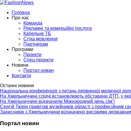
Головна
Про нас
Команда
Рекламні та комерційні послуги
Кабельне ТБ
Сітка мовлення
Партнерам
Програми
Проекти
Спец-проекти
Новини
Портал новин
Контакти
Останні новини
Національна конференція з питань первинної медичної до
На Хмельниччині слідчі встановлюють обставини ДТП, у як
На Хмельниччині відзначили Міжнародний день сім’ї
Сергій Тюрін привітав музейників області з професійним с
Захисників з Хмельниччини відзначено високими державни
Портал новин