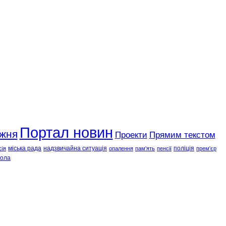
Портал новин
ижня
Проекти
Прямим текстом
міська рада
надзвичайна ситуація
поліція
сія
опалення
пам'ять
пенсії
прем'єр
ола