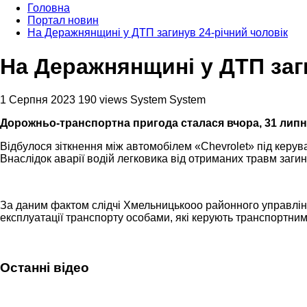
Головна
Портал новин
На Деражнянщині у ДТП загинув 24-річний чоловік
На Деражнянщині у ДТП заг
1 Серпня 2023
190 views
System System
Дорожньо-транспортна пригода сталася вчора, 31 липня,
Відбулося зіткнення між автомобілем «Chevrolet» під керув
Внаслідок аварії водій легковика від отриманих травм загину
За даним фактом слідчі Хмельницькооо районного управлінн
експлуатації транспорту особами, які керують транспортним
Останні відео