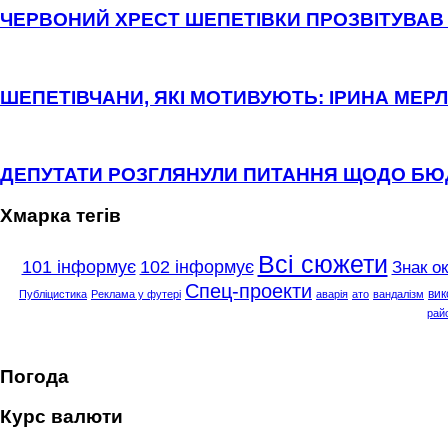
ЧЕРВОНИЙ ХРЕСТ ШЕПЕТІВКИ ПРОЗВІТУВАВ 
ШЕПЕТІВЧАНИ, ЯКІ МОТИВУЮТЬ: ІРИНА МЕРЛ
ДЕПУТАТИ РОЗГЛЯНУЛИ ПИТАННЯ ЩОДО Б
Хмарка тегів
Всі сюжети
101 інформує
102 інформує
Знак о
Спец-проекти
вик
Публіцистика
Реклама у футері
аварія
ато
вандалізм
рай
Погода
Курс валюти