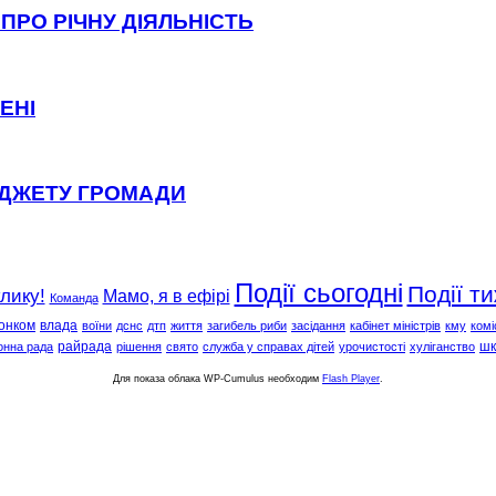
ПРО РІЧНУ ДІЯЛЬНІСТЬ
ЕНІ
ЮДЖЕТУ ГРОМАДИ
Події сьогодні
Події т
клику!
Мамо, я в ефірі
Команда
онком
влада
воїни
дснс
дтп
життя
загибель риби
засідання
кабінет міністрів
кму
комі
райрада
шк
онна рада
рішення
свято
служба у справах дітей
урочистості
хуліганство
Для показа облака WP-Cumulus необходим
Flash Player
.