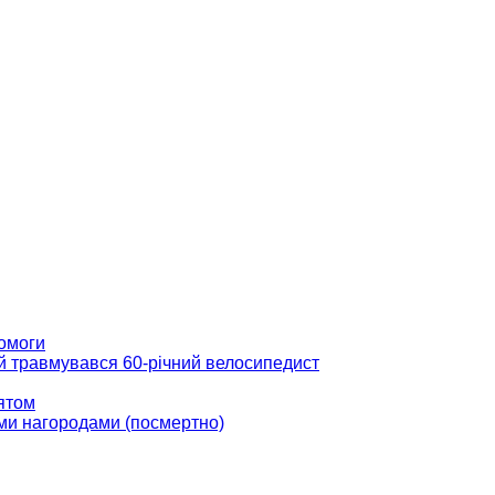
помоги
ій травмувався 60-річний велосипедист
вятом
ми нагородами (посмертно)