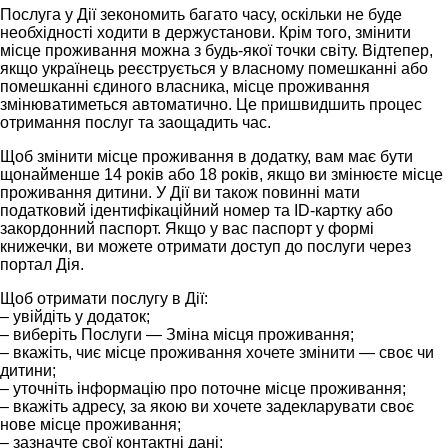
Послуга у Дії зекономить багато часу, оскільки не буде
необхідності ходити в держустанови. Крім того, змінити
місце проживання можна з будь-якої точки світу. Відтепер,
якщо українець реєструється у власному помешканні або
помешканні єдиного власника, місце проживання
змінюватиметься автоматично. Це пришвидшить процес
отримання послуг та заощадить час.
Щоб змінити місце проживання в додатку, вам має бути
щонайменше 14 років або 18 років, якщо ви змінюєте місце
проживання дитини. У Дії ви також повинні мати
податковий ідентифікаційний номер та ID-картку або
закордонний паспорт. Якщо у вас паспорт у формі
книжечки, ви можете отримати доступ до послуги через
портал Дія.
Щоб отримати послугу в Дії:
– увійдіть у додаток;
– виберіть Послуги — Зміна місця проживання;
– вкажіть, чиє місце проживання хочете змінити — своє чи
дитини;
– уточніть інформацію про поточне місце проживання;
– вкажіть адресу, за якою ви хочете задекларувати своє
нове місце проживання;
– зазначте свої контактні дані;