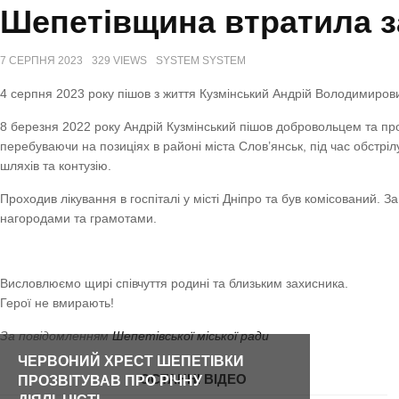
Шепетівщина втратила з
7 СЕРПНЯ 2023
329 VIEWS
SYSTEM SYSTEM
4 серпня 2023 року пішов з життя Кузмінський Андрій Володимиров
8 березня 2022 року Андрій Кузмінський пішов добровольцем та прох
перебуваючи на позиціях в районі міста Слов’янськ, під час обстр
шляхів та контузію.
Проходив лікування в госпіталі у місті Дніпро та був комісований.
нагородами та грамотами.
Висловлюємо щирі співчуття родині та близьким захисника.
Герої не вмирають!
За повідомленням
Шепетівської міської ради
ЧЕРВОНИЙ ХРЕСТ ШЕПЕТІВКИ
ОСТАННІ ВІДЕО
ПРОЗВІТУВАВ ПРО РІЧНУ