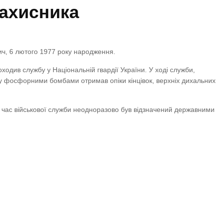
ахисника
ич, 6 лютого 1977 року народження.
одив службу у Національній гвардії України. У ході служби,
ілу фосфорними бомбами отримав опіки кінцівок, верхніх дихальних
 За час військової служби неодноразово був відзначений державними