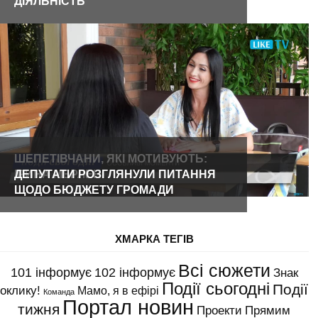
ДІЯЛЬНІСТЬ
ШЕПЕТІВЧАНИ, ЯКІ МОТИВУЮТЬ:
ІРИНА МЕРЛЕНІ
ДЕПУТАТИ РОЗГЛЯНУЛИ ПИТАННЯ
ЩОДО БЮДЖЕТУ ГРОМАДИ
ХМАРКА ТЕГІВ
Всі сюжети
101 інформує
102 інформує
Знак
Події сьогодні
Події
оклику!
Мамо, я в ефірі
Команда
Портал новин
тижня
Проекти
Прямим