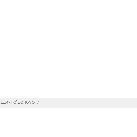
МЕДИЧНОЇ ДОПОМОГИ
И ДТП, У ЯКІЙ ТРАВМУВАВСЯ 60-РІЧНИЙ ВЕЛОСИПЕДИСТ
СІМ’Ї
ОФЕСІЙНИМ СВЯТОМ
ИМИ ДЕРЖАВНИМИ НАГОРОДАМИ (ПОСМЕРТНО)