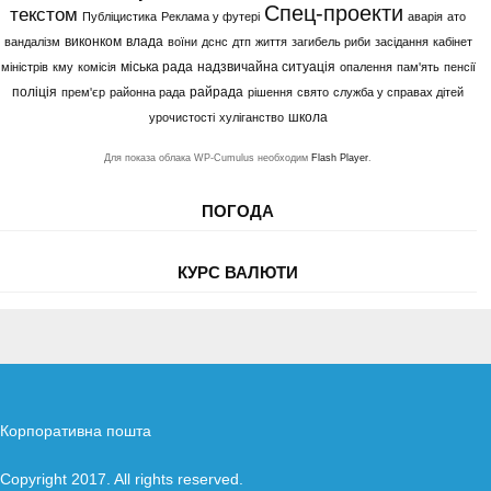
Спец-проекти
текстом
Публіцистика
Реклама у футері
аварія
ато
виконком
влада
вандалізм
воїни
дснс
дтп
життя
загибель риби
засідання
кабінет
міська рада
надзвичайна ситуація
міністрів
кму
комісія
опалення
пам'ять
пенсії
поліція
райрада
прем'єр
районна рада
рішення
свято
служба у справах дітей
школа
урочистості
хуліганство
Для показа облака WP-Cumulus необходим
Flash Player
.
ПОГОДА
КУРС ВАЛЮТИ
Корпоративна пошта
Copyright 2017. All rights reserved.