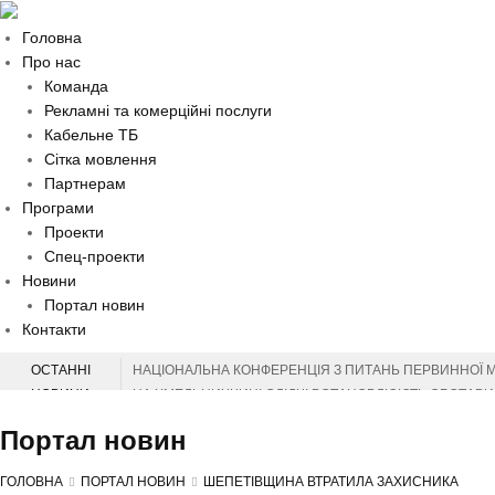
Головна
Про нас
Команда
Рекламні та комерційні послуги
Кабельне ТБ
Сітка мовлення
Партнерам
Програми
Проекти
Спец-проекти
Новини
Портал новин
Контакти
ОСТАННІ
НАЦІОНАЛЬНА КОНФЕРЕНЦІЯ З ПИТАНЬ ПЕРВИННОЇ 
НОВИНИ
НА ХМЕЛЬНИЧЧИНІ СЛІДЧІ ВСТАНОВЛЮЮТЬ ОБСТАВИН
НА ХМЕЛЬНИЧЧИНІ ВІДЗНАЧИЛИ МІЖНАРОДНИЙ ДЕНЬ 
Портал новин
СЕРГІЙ ТЮРІН ПРИВІТАВ МУЗЕЙНИКІВ ОБЛАСТІ З ПР
ЗАХИСНИКІВ З ХМЕЛЬНИЧЧИНИ ВІДЗНАЧЕНО ВИСОК
ГОЛОВНА
ПОРТАЛ НОВИН
ШЕПЕТІВЩИНА ВТРАТИЛА ЗАХИСНИКА