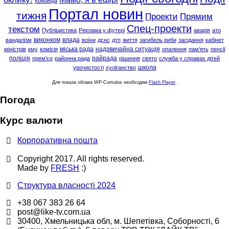
Команда
Портал новин
тижня
Проекти
Прямим
Спец-проекти
текстом
Публіцистика
Реклама у футері
аварія
ато
виконком
влада
вандалізм
воїни
дснс
дтп
життя
загибель риби
засідання
кабінет
міська рада
надзвичайна ситуація
міністрів
кму
комісія
опалення
пам'ять
пенсії
поліція
райрада
прем'єр
районна рада
рішення
свято
служба у справах дітей
школа
урочистості
хуліганство
Для показа облака WP-Cumulus необходим
Flash Player
.
Погода
Курс валюти
Корпоративна пошта
Copyright 2017. All rights reserved.
Made by
FRESH
:)
Структура власності 2024
+38 067 383 26 64
post@like-tv.com.ua
30400, Хмельницька обл, м. Шепетівка, Соборності, 6