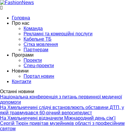
Головна
Про нас
Команда
Рекламні та комерційні послуги
Кабельне ТБ
Сітка мовлення
Партнерам
Програми
Проекти
Спец-проекти
Новини
Портал новин
Контакти
Останні новини
Національна конференція з питань первинної медичної
допомоги
На Хмельниччині слідчі встановлюють обставини ДТП, у
якій травмувався 60-річний велосипедист
На Хмельниччині відзначили Міжнародний день сім’ї
Сергій Тюрін привітав музейників області з професійним
святом