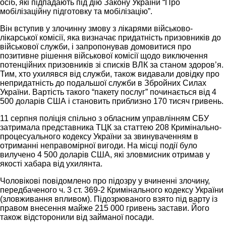
осіб, які підпадають під дію Закону України “Про
мобілізаційну підготовку та мобілізацію”.
Він вступив у злочинну змову з лікарями військово-
лікарської комісії, яка визначає придатність призовників до
військової служби, і запропонував домовитися про
позитивне рішення військової комісії щодо виключення
потенційних призовників зі списків ВЛК за станом здоров’я.
Тим, хто ухилявся від служби, також видавали довідку про
непридатність до подальшої служби в Збройних Силах
України. Вартість такого “пакету послуг” починається від 4
500 доларів США і становить приблизно 170 тисяч гривень.
11 серпня поліція спільно з обласним управлінням СБУ
затримала представника ТЦК за статтею 208 Кримінально-
процесуального кодексу України за звинуваченням в
отриманні неправомірної вигоди. На місці події було
вилучено 4 500 доларів США, які зловмисник отримав у
якості хабара від ухилянта.
Чоловікові повідомлено про підозру у вчиненні злочину,
передбаченого ч. 3 ст. 369-2 Кримінального кодексу України
(зловживання впливом). Підозрюваного взято під варту із
правом внесення майже 215 000 гривень застави. Його
також відсторонили від займаної посади.