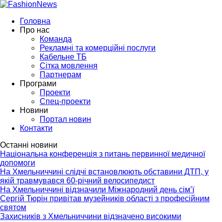
Головна
Про нас
Команда
Рекламні та комерційні послуги
Кабельне ТБ
Сітка мовлення
Партнерам
Програми
Проекти
Спец-проекти
Новини
Портал новин
Контакти
Останні новини
Національна конференція з питань первинної медичної
допомоги
На Хмельниччині слідчі встановлюють обставини ДТП, у
якій травмувався 60-річний велосипедист
На Хмельниччині відзначили Міжнародний день сім’ї
Сергій Тюрін привітав музейників області з професійним
святом
Захисників з Хмельниччини відзначено високими