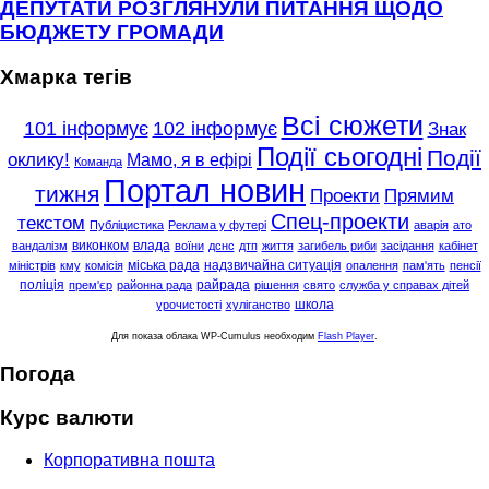
ДЕПУТАТИ РОЗГЛЯНУЛИ ПИТАННЯ ЩОДО
БЮДЖЕТУ ГРОМАДИ
Хмарка тегів
Всі сюжети
101 інформує
102 інформує
Знак
Події сьогодні
Події
оклику!
Мамо, я в ефірі
Команда
Портал новин
тижня
Проекти
Прямим
Спец-проекти
текстом
Публіцистика
Реклама у футері
аварія
ато
виконком
влада
вандалізм
воїни
дснс
дтп
життя
загибель риби
засідання
кабінет
міська рада
надзвичайна ситуація
міністрів
кму
комісія
опалення
пам'ять
пенсії
поліція
райрада
прем'єр
районна рада
рішення
свято
служба у справах дітей
школа
урочистості
хуліганство
Для показа облака WP-Cumulus необходим
Flash Player
.
Погода
Курс валюти
Корпоративна пошта