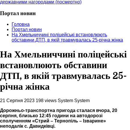
державними нагородами (посмертно)
Портал новин
Головна
Портал новин
На Хмельниччині поліцейські встановлюють
обставини ДТП, в якій травмувалась 25-річна жінка
На Хмельниччині поліцейські
встановлюють обставини
ДТП, в якій травмувалась 25-
річна жінка
21 Серпня 2023
198 views
System System
Дорожньо-транспортна пригода сталася вчора, 20
серпня, близько 12:45 години на автодорозі
сполученням «Стрий – Тернопіль – Ізварине»
неподалік с. Давидківці.