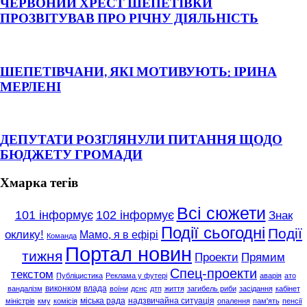
ЧЕРВОНИЙ ХРЕСТ ШЕПЕТІВКИ
ПРОЗВІТУВАВ ПРО РІЧНУ ДІЯЛЬНІСТЬ
ШЕПЕТІВЧАНИ, ЯКІ МОТИВУЮТЬ: ІРИНА
МЕРЛЕНІ
ДЕПУТАТИ РОЗГЛЯНУЛИ ПИТАННЯ ЩОДО
БЮДЖЕТУ ГРОМАДИ
Хмарка тегів
Всі сюжети
101 інформує
102 інформує
Знак
Події сьогодні
Події
оклику!
Мамо, я в ефірі
Команда
Портал новин
тижня
Проекти
Прямим
Спец-проекти
текстом
Публіцистика
Реклама у футері
аварія
ато
виконком
влада
вандалізм
воїни
дснс
дтп
життя
загибель риби
засідання
кабінет
міська рада
надзвичайна ситуація
міністрів
кму
комісія
опалення
пам'ять
пенсії