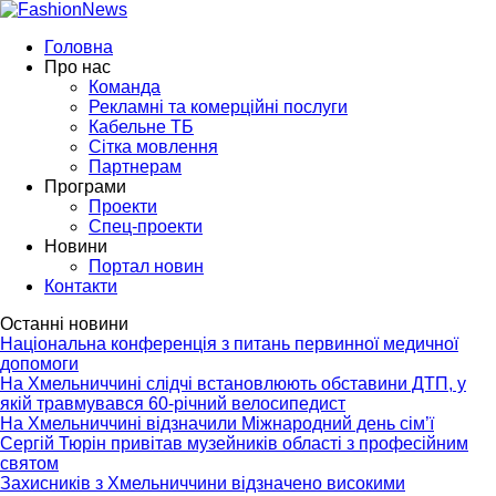
Головна
Про нас
Команда
Рекламні та комерційні послуги
Кабельне ТБ
Сітка мовлення
Партнерам
Програми
Проекти
Спец-проекти
Новини
Портал новин
Контакти
Останні новини
Національна конференція з питань первинної медичної
допомоги
На Хмельниччині слідчі встановлюють обставини ДТП, у
якій травмувався 60-річний велосипедист
На Хмельниччині відзначили Міжнародний день сім’ї
Сергій Тюрін привітав музейників області з професійним
святом
Захисників з Хмельниччини відзначено високими