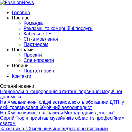
Головна
Про нас
Команда
Рекламні та комерційні послуги
Кабельне ТБ
Сітка мовлення
Партнерам
Програми
Проекти
Спец-проекти
Новини
Портал новин
Контакти
Останні новини
Національна конференція з питань первинної медичної
допомоги
На Хмельниччині слідчі встановлюють обставини ДТП, у
якій травмувався 60-річний велосипедист
На Хмельниччині відзначили Міжнародний день сім’ї
Сергій Тюрін привітав музейників області з професійним
святом
Захисників з Хмельниччини відзначено високими