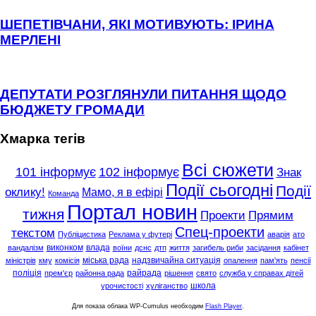
ШЕПЕТІВЧАНИ, ЯКІ МОТИВУЮТЬ: ІРИНА
МЕРЛЕНІ
ДЕПУТАТИ РОЗГЛЯНУЛИ ПИТАННЯ ЩОДО
БЮДЖЕТУ ГРОМАДИ
Хмарка тегів
Всі сюжети
101 інформує
102 інформує
Знак
Події сьогодні
Події
оклику!
Мамо, я в ефірі
Команда
Портал новин
тижня
Проекти
Прямим
Спец-проекти
текстом
Публіцистика
Реклама у футері
аварія
ато
виконком
влада
вандалізм
воїни
дснс
дтп
життя
загибель риби
засідання
кабінет
міська рада
надзвичайна ситуація
міністрів
кму
комісія
опалення
пам'ять
пенсії
поліція
райрада
прем'єр
районна рада
рішення
свято
служба у справах дітей
школа
урочистості
хуліганство
Для показа облака WP-Cumulus необходим
Flash Player
.