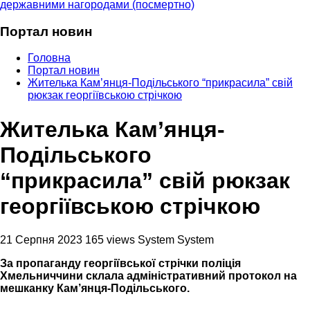
державними нагородами (посмертно)
Портал новин
Головна
Портал новин
Жителька Кам’янця-Подільського “прикрасила” свій
рюкзак георгіївською стрічкою
Жителька Кам’янця-
Подільського
“прикрасила” свій рюкзак
георгіївською стрічкою
21 Серпня 2023
165 views
System System
За пропаганду георгіївської стрічки поліція
Хмельниччини склала адміністративний протокол на
мешканку Кам’янця-Подільського.