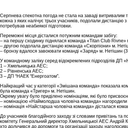
Серпнева спекотна погода не стала на заваді витривалим т
кожна з яких налічує трьох учасників, подолали дистанцію з
потребував неабиякої підготовки.
Переможні місця дісталися потужним командам забігу:
– на першу сходинку піднялася команда «Titan Club Rivne» м
– другою подолала дистанцію команда «Скорпіони» м. Нетіши
– бронзу вдалося завоювати команді «Заряд» м. Нетішин (3
У командному заліку серед відокремлених підрозділів ДП 
1 – Хмельницька АЕС;
2 – Рівненська АЕС;
3 – ДП “НАЕК “Енергоатом”.
Найкращий час у категорії «Змішана команда» показала к
була команда «Тригер» м. Нетішин.
Окрему увагу було приділено номінаціям, які було присвоє
– номінацією «Наймолодша чоловіча команда» нагородили 
– номінація «Найстарша чоловіча команда» дісталася кома
До учасників благодійного заходу зі словами привітань та
комітету. Генеральний директор Хмельницької АЕС Андрій К
хто долучився до допомоги та організації заходу, наголоси