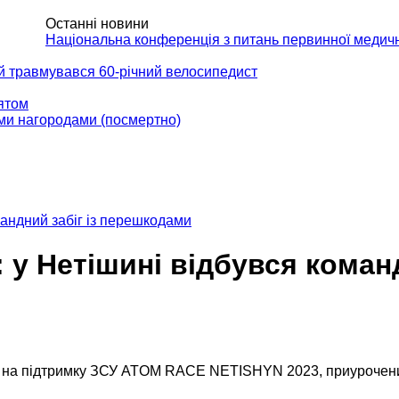
Останні новини
АКТИ
Національна конференція з питань первинної медич
ій травмувався 60-річний велосипедист
вятом
ми нагородами (посмертно)
ндний забіг із перешкодами
у Нетішині відбувся коман
ми на підтримку ЗСУ ATOM RACE NETISHYN 2023, приурочен