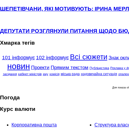
ШЕПЕТІВЧАНИ, ЯКІ МОТИВУЮТЬ: ІРИНА МЕРЛ
ДЕПУТАТИ РОЗГЛЯНУЛИ ПИТАННЯ ЩОДО Б
Хмарка тегів
Всі сюжети
101 інформує
102 інформує
Знак окл
новин
Проекти
Прямим текстом
Публіцистика
Реклама у ф
міська рада
надзвичайна ситуація
засідання
кабінет міністрів
кму
комісія
опален
Для показа 
Погода
Курс валюти
Корпоративна пошта
Структура власн