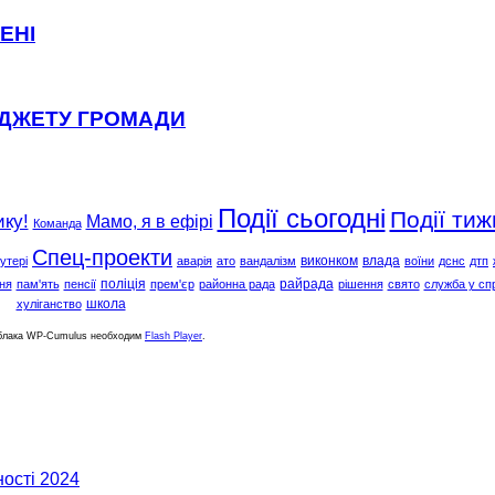
ЕНІ
ЮДЖЕТУ ГРОМАДИ
Події сьогодні
Події тиж
ику!
Мамо, я в ефірі
Команда
Спец-проекти
виконком
влада
утері
аварія
ато
вандалізм
воїни
дснс
дтп
поліція
райрада
ня
пам'ять
пенсії
прем'єр
районна рада
рішення
свято
служба у сп
школа
хуліганство
облака WP-Cumulus необходим
Flash Player
.
ості 2024