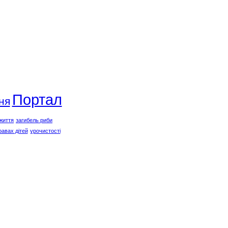
Портал
ня
життя
загибель риби
равах дітей
урочистості