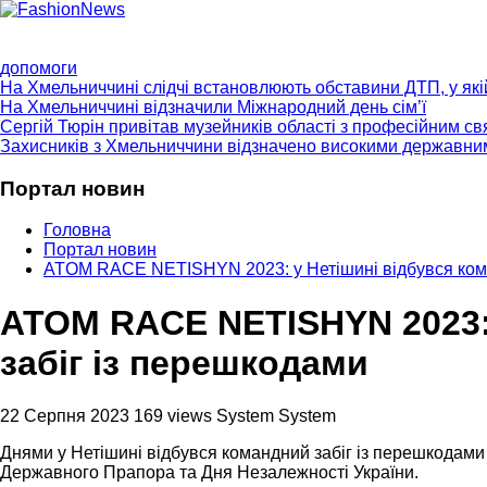
ГОЛОВНА
ПРО НАС
ПРОГРАМИ
НОВИНИ
КОНТ
допомоги
На Хмельниччині слідчі встановлюють обставини ДТП, у як
На Хмельниччині відзначили Міжнародний день сім’ї
Сергій Тюрін привітав музейників області з професійним с
Захисників з Хмельниччини відзначено високими державни
Портал новин
Головна
Портал новин
ATOM RACE NETISHYN 2023: у Нетішині відбувся кома
ATOM RACE NETISHYN 2023: 
забіг із перешкодами
22 Серпня 2023
169 views
System System
Днями у Нетішині відбувся командний забіг із перешкода
Державного Прапора та Дня Незалежності України.