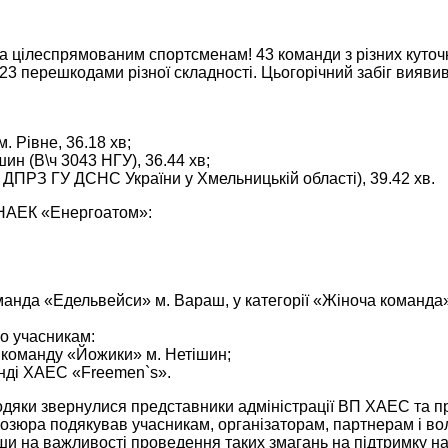
а цілеспрямованим спортсменам! 43 команди з різних куточк
 23 перешкодами різної складності. Цьогорічний забіг виявив
. Рівне, 36.18 хв;
н (В\ч 3043 НГУ), 36.44 хв;
 ДПРЗ ГУ ДСНС України у Хмельницькій області), 39.42 хв.
«НАЕК «Енергоатом»:
оманда «Едельвейси» м. Вараш, у категорії «Жіноча коман
но учасникам:
команду «Йожики» м. Нетішин;
нді ХАЕС «Freemen`s».
 подяки звернулися представники адміністрації ВП ХАЕС та 
озюра подякував учасникам, організаторам, партнерам і вол
вши на важливості проведення таких змагань на підтримку н