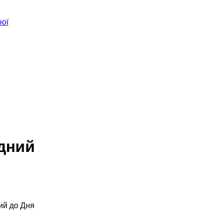
ної
дний
ий до Дня