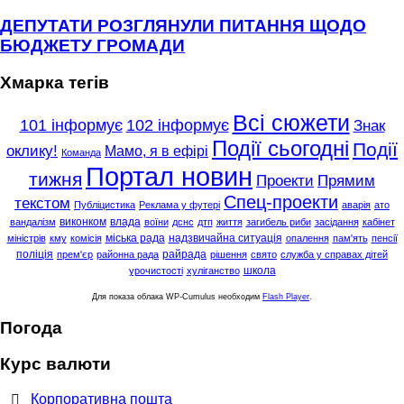
ДЕПУТАТИ РОЗГЛЯНУЛИ ПИТАННЯ ЩОДО
БЮДЖЕТУ ГРОМАДИ
Хмарка тегів
Всі сюжети
101 інформує
102 інформує
Знак
Події сьогодні
Події
оклику!
Мамо, я в ефірі
Команда
Портал новин
тижня
Проекти
Прямим
Спец-проекти
текстом
Публіцистика
Реклама у футері
аварія
ато
виконком
влада
вандалізм
воїни
дснс
дтп
життя
загибель риби
засідання
кабінет
міська рада
надзвичайна ситуація
міністрів
кму
комісія
опалення
пам'ять
пенсії
поліція
райрада
прем'єр
районна рада
рішення
свято
служба у справах дітей
школа
урочистості
хуліганство
Для показа облака WP-Cumulus необходим
Flash Player
.
Погода
Курс валюти
Корпоративна пошта