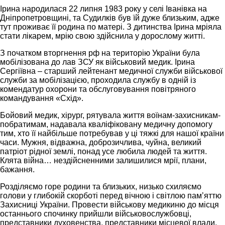
Ірина народилася 22 липня 1983 року у селі Іванівка на
Дніпропетровщині, та Судилків був їй дуже близьким, адже
тут проживає її родина по матері. З дитинства Ірина мріяла
стати лікарем, мрію свою здійснила у дорослому житті.
З початком вторгнення рф на територію України була
мобілізована до лав ЗСУ як військовий медик. Ірина
Сергіївна – старший лейтенант медичної служби військової
служби за мобілізацією, проходила службу в одній із
комендатур охорони та обслуговування повітряного
командування «Схід».
Бойовий медик, хірург, рятувала життя воїнам-захисникам-
побратимам, надавала кваліфіковану медичну допомогу
тим, хто її найбільше потребував у ці тяжкі для нашої країни
часи. Мужня, відважна, доброзичлива, чуйна, великий
патріот рідної землі, понад усе любила людей та життя.
Клята війна… нездійсненними залишилися мрії, плани,
бажання.
Розділяємо горе родини та близьких, низько схиляємо
голови у глибокій скорботі перед вічною і світлою памʼяттю
Захисниці України. Провести військову медикиню до місця
останнього спочинку прийшли військовослужбовці,
представники духовенства, представники місцевої влади,