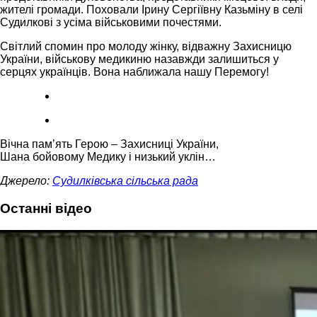
жителі громади. Поховали Ірину Сергіївну Казьміну в селі
Судилкові з усіма військовими почестями.
Світлий спомин про молоду жінку, відважну Захисницю
України, військову медикиню назавжди залишиться у
серцях українців. Вона наближала нашу Перемогу!
Вічна памʼять Герою – Захисниці України,
Шана бойовому Медику і низький уклін…
Джерело:
Судилківська сільська рада
Останні відео