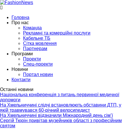
Головна
Про нас
Команда
Рекламні та комерційні послуги
Кабельне ТБ
Сітка мовлення
Партнерам
Програми
Проекти
Спец-проекти
Новини
Портал новин
Контакти
Останні новини
Національна конференція з питань первинної медичної
допомоги
На Хмельниччині слідчі встановлюють обставини ДТП, у
якій травмувався 60-річний велосипедист
На Хмельниччині відзначили Міжнародний день сім’ї
Сергій Тюрін привітав музейників області з професійним
святом