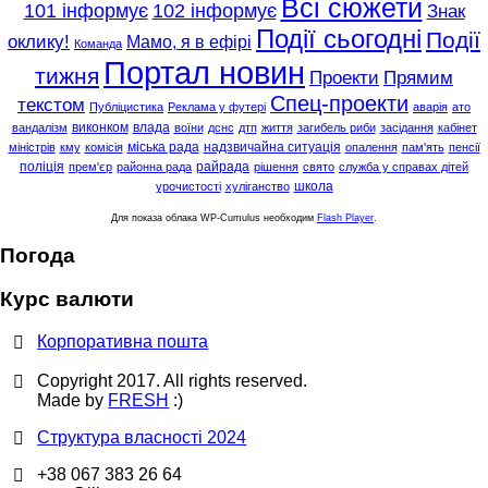
Всі сюжети
101 інформує
102 інформує
Знак
Події сьогодні
Події
оклику!
Мамо, я в ефірі
Команда
Портал новин
тижня
Проекти
Прямим
Спец-проекти
текстом
Публіцистика
Реклама у футері
аварія
ато
виконком
влада
вандалізм
воїни
дснс
дтп
життя
загибель риби
засідання
кабінет
міська рада
надзвичайна ситуація
міністрів
кму
комісія
опалення
пам'ять
пенсії
поліція
райрада
прем'єр
районна рада
рішення
свято
служба у справах дітей
школа
урочистості
хуліганство
Для показа облака WP-Cumulus необходим
Flash Player
.
Погода
Курс валюти
Корпоративна пошта
Copyright 2017. All rights reserved.
Made by
FRESH
:)
Структура власності 2024
+38 067 383 26 64