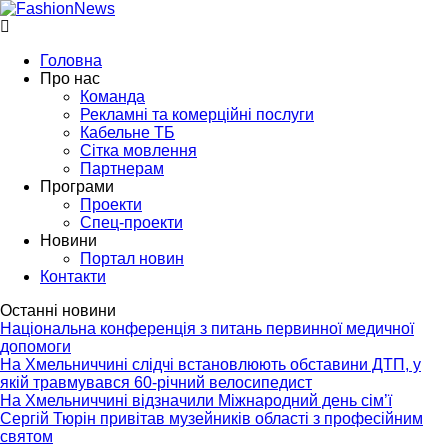
Головна
Про нас
Команда
Рекламні та комерційні послуги
Кабельне ТБ
Сітка мовлення
Партнерам
Програми
Проекти
Спец-проекти
Новини
Портал новин
Контакти
Останні новини
Національна конференція з питань первинної медичної
допомоги
На Хмельниччині слідчі встановлюють обставини ДТП, у
якій травмувався 60-річний велосипедист
На Хмельниччині відзначили Міжнародний день сім’ї
Сергій Тюрін привітав музейників області з професійним
святом