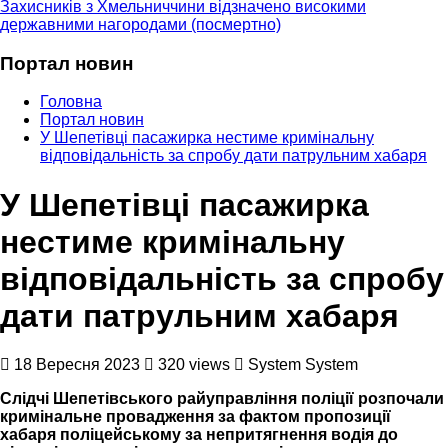
Захисників з Хмельниччини відзначено високими
державними нагородами (посмертно)
Портал новин
Головна
Портал новин
У Шепетівці пасажирка нестиме кримінальну
відповідальність за спробу дати патрульним хабаря
У Шепетівці пасажирка
нестиме кримінальну
відповідальність за спробу
дати патрульним хабаря
18 Вересня 2023
320 views
System System
Слідчі Шепетівського райуправління поліції розпочали
кримінальне провадження за фактом пропозиції
хабаря поліцейському за непритягнення водія до