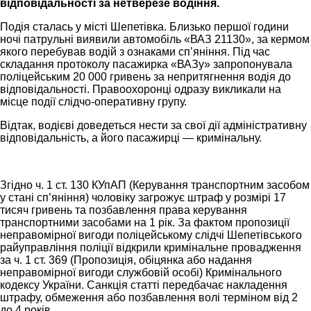
відповідальності за нетверезе водіння.
Подія сталась у місті Шепетівка. Близько першої години
ночі патрульні виявили автомобіль «ВАЗ 21130», за кермом
якого перебував водій з ознаками сп’яніння. Під час
складання протоколу пасажирка «ВАЗу» запропонувала
поліцейським 20 000 гривень за непритягнення водія до
відповідальності. Правоохоронці одразу викликали на
місце події слідчо-оперативну групу.
Відтак, водієві доведеться нести за свої дії адміністративну
відповідальність, а його пасажирці — кримінальну.
Згідно ч. 1 ст. 130 КУпАП (Керування транспортним засобом
у стані сп’яніння) чоловіку загрожує штраф у розмірі 17
тисяч гривень та позбавлення права керування
транспортними засобами на 1 рік. За фактом пропозиції
неправомірної вигоди поліцейському слідчі Шепетівського
райуправління поліції відкрили кримінальне провадження
за ч. 1 ст. 369 (Пропозиція, обіцянка або надання
неправомірної вигоди службовій особі) Кримінального
кодексу України. Санкція статті передбачає накладення
штрафу, обмеження або позбавлення волі терміном від 2
до 4 років.