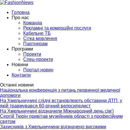
Головна
Про нас
Команда
Рекламні та комерційні послуги
Кабельне ТБ
Сітка мовлення
Партнерам
Програми
Проекти
Спец-проекти
Новини
Портал новин
Контакти
Останні новини
Національна конференція з питань первинної медичної
допомоги
На Хмельниччині слідчі встановлюють обставини ДТП, у
якій травмувався 60-річний велосипедист
На Хмельниччині відзначили Міжнародний день сім’ї
Сергій Тюрін привітав музейників області з професійним
святом
Захисників з Хмельниччини відзначено високими