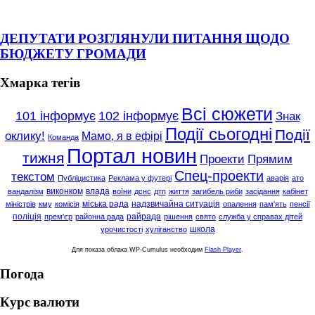
ДЕПУТАТИ РОЗГЛЯНУЛИ ПИТАННЯ ЩОДО
БЮДЖЕТУ ГРОМАДИ
Хмарка тегів
Всі сюжети
101 інформує
102 інформує
Знак
Події сьогодні
Події
оклику!
Мамо, я в ефірі
Команда
Портал новин
тижня
Проекти
Прямим
Спец-проекти
текстом
Публіцистика
Реклама у футері
аварія
ато
виконком
влада
вандалізм
воїни
дснс
дтп
життя
загибель риби
засідання
кабінет
міська рада
надзвичайна ситуація
міністрів
кму
комісія
опалення
пам'ять
пенсії
поліція
райрада
прем'єр
районна рада
рішення
свято
служба у справах дітей
школа
урочистості
хуліганство
Для показа облака WP-Cumulus необходим
Flash Player
.
Погода
Курс валюти