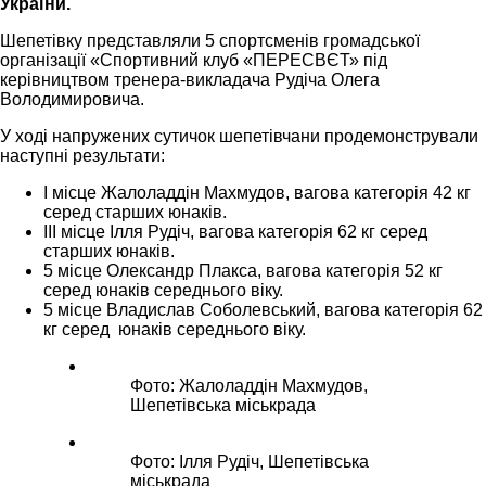
України.
Шепетівку представляли 5 спортсменів громадської
організації «Спортивний клуб «ПЕРЕСВЄТ» під
керівництвом тренера-викладача Рудіча Олега
Володимировича.
У ході напружених сутичок шепетівчани продемонстрували
наступні результати:
І місце Жалоладдін Махмудов, вагова категорія 42 кг
серед старших юнаків.
ІІІ місце Ілля Рудіч, вагова категорія 62 кг серед
старших юнаків.
5 місце Олександр Плакса, вагова категорія 52 кг
серед юнаків середнього віку.
5 місце Владислав Соболевський, вагова категорія 62
кг серед юнаків середнього віку.
Фото: Жалоладдін Махмудов,
Шепетівська міськрада
Фото: Ілля Рудіч, Шепетівська
міськрада