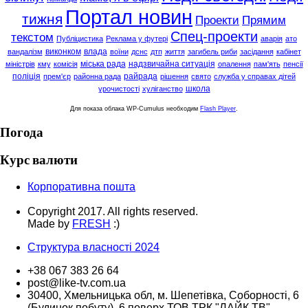
Портал новин
тижня
Проекти
Прямим
Спец-проекти
текстом
Публіцистика
Реклама у футері
аварія
ато
виконком
влада
вандалізм
воїни
дснс
дтп
життя
загибель риби
засідання
кабінет
міська рада
надзвичайна ситуація
міністрів
кму
комісія
опалення
пам'ять
пенсії
поліція
райрада
прем'єр
районна рада
рішення
свято
служба у справах дітей
школа
урочистості
хуліганство
Для показа облака WP-Cumulus необходим
Flash Player
.
Погода
Курс валюти
Корпоративна пошта
Copyright 2017. All rights reserved.
Made by
FRESH
:)
Структура власності 2024
+38 067 383 26 64
post@like-tv.com.ua
30400, Хмельницька обл, м. Шепетівка, Соборності, 6
(Будинок побуту), 6 поверх ТОВ ТРК "ЛАЙК ТВ"