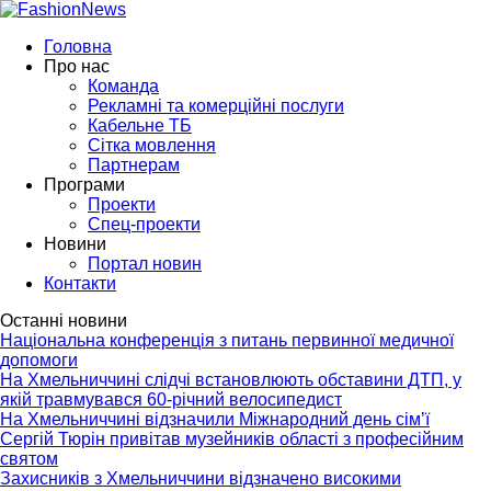
Головна
Про нас
Команда
Рекламні та комерційні послуги
Кабельне ТБ
Сітка мовлення
Партнерам
Програми
Проекти
Спец-проекти
Новини
Портал новин
Контакти
Останні новини
Національна конференція з питань первинної медичної
допомоги
На Хмельниччині слідчі встановлюють обставини ДТП, у
якій травмувався 60-річний велосипедист
На Хмельниччині відзначили Міжнародний день сім’ї
Сергій Тюрін привітав музейників області з професійним
святом
Захисників з Хмельниччини відзначено високими