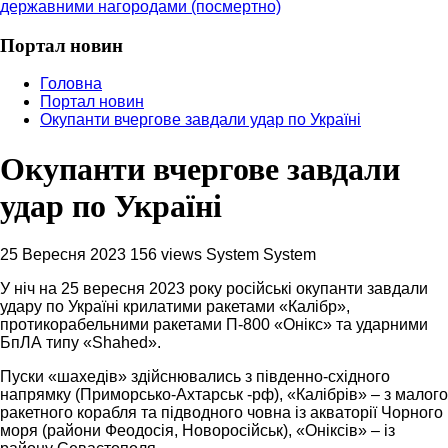
державними нагородами (посмертно)
Портал новин
Головна
Портал новин
Окупанти вчергове завдали удар по Україні
Окупанти вчергове завдали
удар по Україні
25 Вересня 2023
156 views
System System
У ніч на 25 вересня 2023 року російські окупанти завдали
удару по Україні крилатими ракетами «Калібр»,
протикорабельними ракетами П-800 «Онікс» та ударними
БпЛА типу «Shahed».
Пуски «шахедів» здійснювались з південно-східного
напрямку (Приморсько-Ахтарськ -рф), «Калібрів» – з малого
ракетного корабля та підводного човна із акваторії Чорного
моря (райони Феодосія, Новоросійськ), «Оніксів» – із