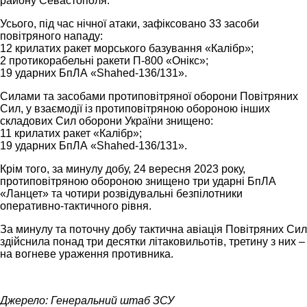
району Севастополя.
Усього, під час нічної атаки, зафіксовано 33 засоби
повітряного нападу:
12 крилатих ракет морського базування «Калібр»;
2 протикорабельні ракети П-800 «Онікс»;
19 ударних БпЛА «Shahed-136/131».
Силами та засобами протиповітряної оборони Повітряних
Сил, у взаємодії із протиповітряною обороною інших
складових Сил оборони України знищено:
11 крилатих ракет «Калібр»;
19 ударних БпЛА «Shahed-136/131».
Крім того, за минулу добу, 24 вересня 2023 року,
протиповітряною обороною знищено три ударні БпЛА
«Ланцет» та чотири розвідувальні безпілотники
оперативно-тактичного рівня.
За минулу та поточну добу тактична авіація Повітряних Сил
здійснила понад три десятки літаковильотів, третину з них –
на вогневе ураження противника.
Джерело: Генеральний штаб ЗСУ