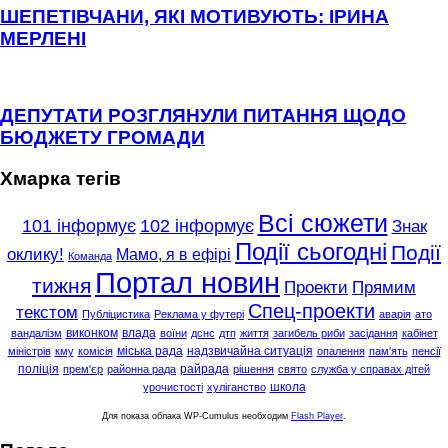
ШЕПЕТІВЧАНИ, ЯКІ МОТИВУЮТЬ: ІРИНА
МЕРЛЕНІ
ДЕПУТАТИ РОЗГЛЯНУЛИ ПИТАННЯ ЩОДО
БЮДЖЕТУ ГРОМАДИ
Хмарка тегів
Всі сюжети
101 інформує
102 інформує
Знак
Події сьогодні
Події
оклику!
Мамо, я в ефірі
Команда
Портал новин
тижня
Проекти
Прямим
Спец-проекти
текстом
Публіцистика
Реклама у футері
аварія
ато
виконком
влада
вандалізм
воїни
дснс
дтп
життя
загибель риби
засідання
кабінет
міська рада
надзвичайна ситуація
міністрів
кму
комісія
опалення
пам'ять
пенсії
поліція
райрада
прем'єр
районна рада
рішення
свято
служба у справах дітей
школа
урочистості
хуліганство
Для показа облака WP-Cumulus необходим
Flash Player
.