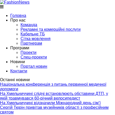
Головна
Про нас
Команда
Рекламні та комерційні послуги
Кабельне ТБ
Сітка мовлення
Партнерам
Програми
Проекти
Спец-проекти
Новини
Портал новин
Контакти
Останні новини
Національна конференція з питань первинної медичної
допомоги
На Хмельниччині слідчі встановлюють обставини ДТП, у
якій травмувався 60-річний велосипедист
На Хмельниччині відзначили Міжнародний день сім’ї
Сергій Тюрін привітав музейників області з професійним
святом