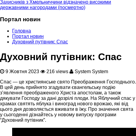
Захисників з Хмельниччини відзначено високими
державними нагородами (посмертно)
Портал новин
Головна
Портал новин
Духовний путівник: Спас
Духовний путівник: Спас
9 Жовтня 2023
216 views
System System
Спас — це християнське свято Преображення Господнього.
В цей день прийнято згадувати євангельську подію
з’явлення преображеного Христа апостолам, а також
дякувати Господу за дані дозрілі плоди. На Яблучний спас у
храмах святять яблука і виноград нового врожаю, які від
цього дня дозволяється вживати в їжу. Про значення свята
у сьогоденні дізнайтесь у новому випуску програми
“Духовний путівник”.