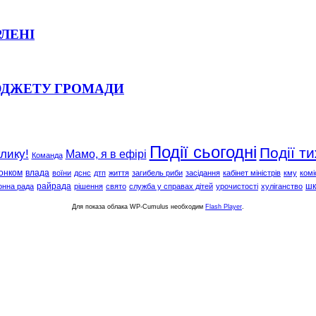
РЛЕНІ
ЮДЖЕТУ ГРОМАДИ
Події сьогодні
Події т
клику!
Мамо, я в ефірі
Команда
онком
влада
воїни
дснс
дтп
життя
загибель риби
засідання
кабінет міністрів
кму
комі
райрада
шк
онна рада
рішення
свято
служба у справах дітей
урочистості
хуліганство
Для показа облака WP-Cumulus необходим
Flash Player
.