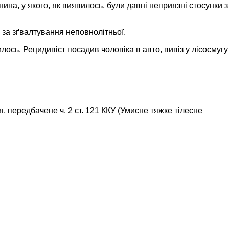
на, у якого, як виявилось, були давні неприязні стосунки з
 за зґвалтування неповнолітньої.
лось. Рецидивіст посадив чоловіка в авто, вивіз у лісосмугу
передбачене ч. 2 ст. 121 ККУ (Умисне тяжке тілесне