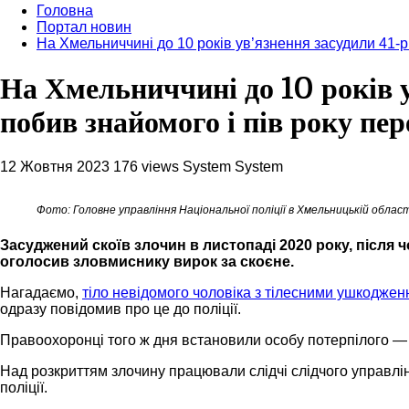
Головна
Портал новин
На Хмельниччині до 10 років ув’язнення засудили 41-р
На Хмельниччині до 10 років у
побив знайомого і пів року пе
12 Жовтня 2023
176 views
System System
Фото: Головне управління Національної поліції в Хмельницькій област
Засуджений скоїв злочин в листопаді 2020 року, після чо
оголосив зловмиснику вирок за скоєне.
Нагадаємо,
тіло невідомого чоловіка з тілесними ушкоджен
одразу повідомив про це до поліції.
Правоохоронці того ж дня встановили особу потерпілого —
Над розкриттям злочину працювали слідчі слідчого управлі
поліції.