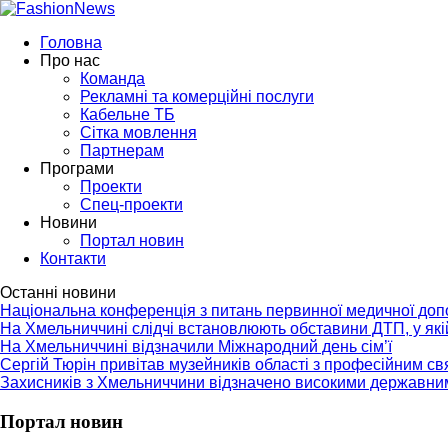
Головна
Про нас
Команда
Рекламні та комерційні послуги
Кабельне ТБ
Сітка мовлення
Партнерам
Програми
Проекти
Спец-проекти
Новини
Портал новин
Контакти
Останні новини
Національна конференція з питань первинної медичної до
На Хмельниччині слідчі встановлюють обставини ДТП, у як
На Хмельниччині відзначили Міжнародний день сім’ї
Сергій Тюрін привітав музейників області з професійним с
Захисників з Хмельниччини відзначено високими державни
Портал новин