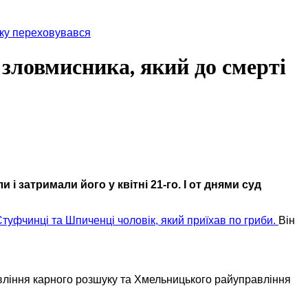
оку переховувався
 зловмисника, який до смерті
 і затримали його у квітні 21-го. І от днями суд
туфчинці та Шпиченці чоловік, який приїхав по гриби.
Він
авління карного розшуку та Хмельницького райуправління