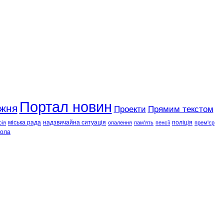
Портал новин
ижня
Проекти
Прямим текстом
міська рада
надзвичайна ситуація
поліція
сія
опалення
пам'ять
пенсії
прем'єр
ола