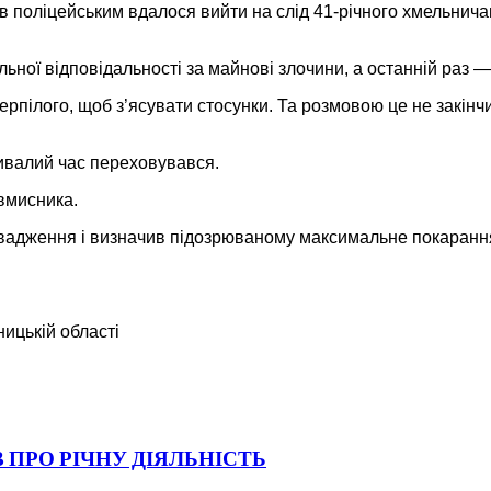
поліцейським вдалося вийти на слід 41-річного хмельничани
ної відповідальності за майнові злочини, а останній раз —
ерпілого, щоб з’ясувати стосунки. Та розмовою це не закінчи
ривалий час переховувався.
овмисника.
адження і визначив підозрюваному максимальне покарання, 
ицькій області
 ПРО РІЧНУ ДІЯЛЬНІСТЬ