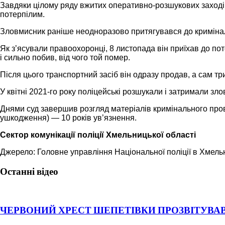
Завдяки цілому ряду вжитих оперативно-розшукових заходів 
потерпілим.
Зловмисник раніше неодноразово притягувався до криміналь
Як з’ясували правоохоронці, 8 листопада він приїхав до пот
і сильно побив, від чого той помер.
Після цього транспортний засіб він одразу продав, а сам т
У квітні 2021-го року поліцейські розшукали і затримали зл
Днями суд завершив розгляд матеріалів кримінального пров
ушкодження) — 10 років ув’язнення.
Сектор комунікації поліції Хмельницької області
Джерело: Головне управління Національної поліції в Хмельн
Останні відео
ЧЕРВОНИЙ ХРЕСТ ШЕПЕТІВКИ ПРОЗВІТУВАВ