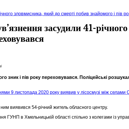
ічного зловмисника, який до смерті побив знайомого і пів р
в’язнення засудили 41-річного
реховувався
і
го зник і пів року переховувався. Поліцейські розшукали
нями 9 листопада 2020 року виявив у лісосмузі між селами С
 ним виявився 54-річний житель обласного центру.
ння ГУНП в Хмельницькій області спільно з колегами із упр