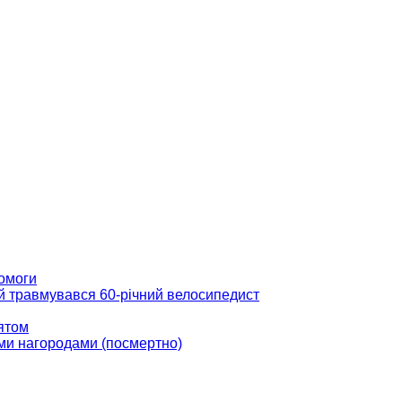
помоги
ій травмувався 60-річний велосипедист
вятом
ми нагородами (посмертно)