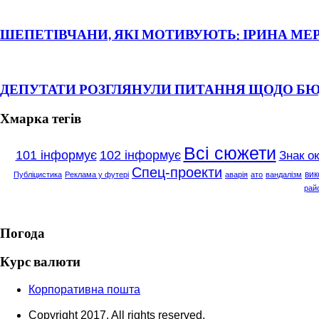
ШЕПЕТІВЧАНИ, ЯКІ МОТИВУЮТЬ: ІРИНА МЕ
ДЕПУТАТИ РОЗГЛЯНУЛИ ПИТАННЯ ЩОДО Б
Хмарка тегів
Всі сюжети
101 інформує
102 інформує
Знак о
Спец-проекти
вик
Публіцистика
Реклама у футері
аварія
ато
вандалізм
рай
Погода
Курс валюти
Корпоративна пошта
Copyright 2017. All rights reserved.