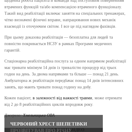
щоденна робота пацієнта й команди над поступовим поверненням
втрачених функцій та/або компенсацією втраченого функціоналу.
Такий вид реабілітації включає заняття на спеціальних тренажерах,
чітко визначені фізичні вправи, напрацювання нових механік
взаємодії із оточуючим світом. І все це під наглядом фахівців.
При цьому доказова реабілітація — безоплатна для людей та
повністю покривається НСЗУ в рамках Програми медичних
гарантій.
Стаціонарна реабілітаційна послуга за одним напрямом реабілітації
має тривати мінімум 14 днів із тривалістю процедур від трьох
годин на день. За двома напрямами та більше — понад 21 день.
Амбулаторна ж реабілітація передбачає понад 14 днів інтенсивних
занять, що мають тривати понад годину на добу.
Кожен пацієнт,
в залежності від важкості травми
, може отримати
від 2 до 8 реабілітаційних циклів впродовж року.
Джерело:
Хмельницька ОВА
ЧЕРВОНИЙ ХРЕСТ ШЕПЕТІВКИ
ОСТАННІ ВІДЕО
ПРОЗВІТУВАВ ПРО РІЧНУ