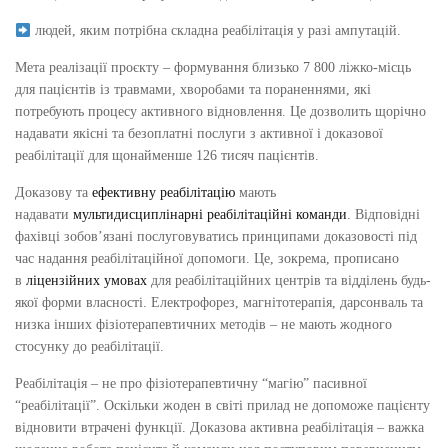
людей, яким потрібна складна реабілітація у разі ампутацій.
Мета реалізації проєкту – формування близько 7 800 ліжко-місць
для пацієнтів із травмами, хворобами та пораненнями, які
потребують процесу активного відновлення. Це дозволить щорічно
надавати якісні та безоплатні послуги з активної і доказової
реабілітації для щонайменше 126 тисяч пацієнтів.
Доказову та
ефективну реабілітацію
мають
надавати
мультидисциплінарні реабілітаційні команди
. Відповідні
фахівці зобов’язані послуговуватись принципами доказовості під
час надання реабілітаційної допомоги. Це, зокрема, прописано
в
ліцензійних умовах
для реабілітаційних центрів та відділень будь-
якої форми власності. Електрофорез, магнітотерапія, дарсонваль та
низка інших фізіотерапевтичних методів – не мають жодного
стосунку до реабілітації.
Реабілітація – не про фізіотерапевтичну “магію” пасивної
“реабілітації”. Оскільки жоден в світі прилад не допоможе пацієнту
відновити втрачені функції. Доказова активна реабілітація – важка