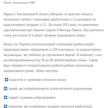
Фото: Хмельницька ОВА
Наразі у Хмельницькій області військові та цивільні можуть
безоплатно пройти стаціонарну реабілітацію у 2 кластерних та
надкластерних лікарнях із 13. До кінця 2023 року, на виконання
доручення міністра охорони здоров’я Віктора Ляшка, така допомога
стане доступною й в решті лікарень відповідного рівня.
Всього по Україні неспеціалізовані стаціонарні реабілітаційні
відділення мають запрацювати в 228 кластерних та надкластерних
медзакладах, які увійшли до спроможної мережі. В кожному з них
розташовуватиметься від 30 до 60 реабілітаційних ліжок. Також
буде створено 6 спеціалізованих реабілітаційних медзакладів
національного рівня. Вони охоплять:
пацієнтів із травмами спинного мозку;
людей, які потребуватимуть психологічного відновлення;
людей із важкою нейротравмою;
пацієнтів, які потребують складної скелетної реабілітації;