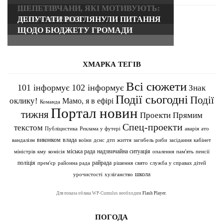
ДІЯЛЬНІСТЬ
ШЕПЕТІВЧАНИ, ЯКІ МОТИВУЮТЬ:
ІРИНА МЕРЛЕНІ
ДЕПУТАТИ РОЗГЛЯНУЛИ ПИТАННЯ
ЩОДО БЮДЖЕТУ ГРОМАДИ
ХМАРКА ТЕГІВ
Всі сюжети
101 інформує
102 інформує
Знак
Події сьогодні
Події
оклику!
Мамо, я в ефірі
Команда
Портал новин
тижня
Проекти
Прямим
Спец-проекти
текстом
Публіцистика
Реклама у футері
аварія
ато
влада
виконком
вандалізм
воїни
дснс
дтп
життя
загибель риби
засідання
кабінет
надзвичайна ситуація
міська рада
міністрів
кму
комісія
опалення
пам'ять
пенсії
поліція
райрада
прем'єр
районна рада
рішення
свято
служба у справах дітей
школа
урочистості
хуліганство
Для показа облака WP-Cumulus необходим
Flash Player
.
ПОГОДА