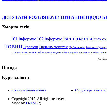
ДЕПУТАТИ РОЗГЛЯНУЛИ ПИТАННЯ ЩОДО 
Хмарка тегів
Всі сюжети
101 інформує
102 інформує
Знак ок
новин
Проекти
Прямим текстом
Публіцистика
Реклама у футері
надзвичайна ситуація
міська рада
міністрів
кму
комісія
опалення
пам'ять
пенсії
Для пока
Погода
Курс валюти
Корпоративна пошта
Структура власност
Copyright 2017. All rights reserved.
Made by
FRESH
:)