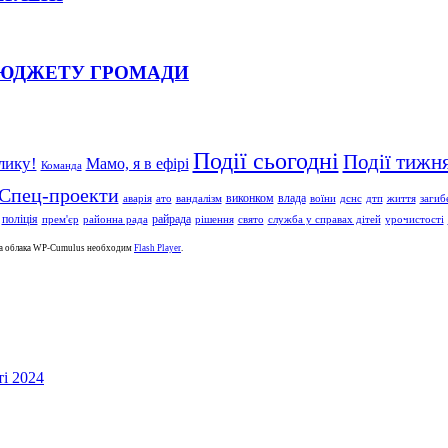
БЮДЖЕТУ ГРОМАДИ
Події сьогодні
Події тижн
лику!
Мамо, я в ефірі
Команда
Спец-проекти
влада
виконком
аварія
ато
вандалізм
воїни
дснс
дтп
життя
загиб
поліція
райрада
прем'єр
районна рада
рішення
свято
служба у справах дітей
урочистості
за облака WP-Cumulus необходим
Flash Player
.
і 2024