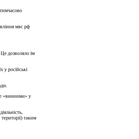
 тимчасово
авління мвс рф
 Це дозволяло їм
х у російські
оди.
бе «винними» у
діяльність,
території) таким