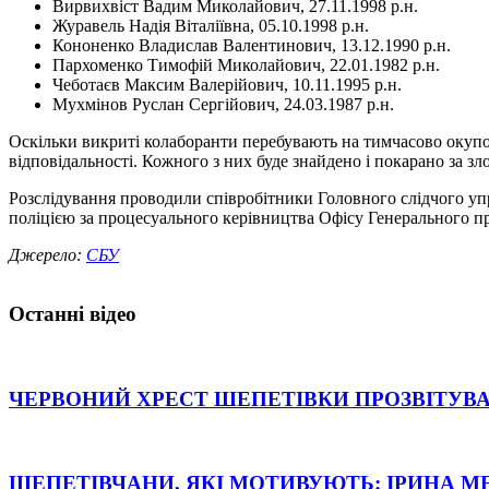
Вирвихвіст Вадим Миколайович, 27.11.1998 р.н.
Журавель Надія Віталіївна, 05.10.1998 р.н.
Кононенко Владислав Валентинович, 13.12.1990 р.н.
Пархоменко Тимофій Миколайович, 22.01.1982 р.н.
Чеботаєв Максим Валерійович, 10.11.1995 р.н.
Мухмінов Руслан Сергійович, 24.03.1987 р.н.
Оскільки викриті колаборанти перебувають на тимчасово окупов
відповідальності. Кожного з них буде знайдено і покарано за з
Розслідування проводили співробітники Головного слідчого уп
поліцією за процесуального керівництва Офісу Генерального п
Джерело:
СБУ
Останні відео
ЧЕРВОНИЙ ХРЕСТ ШЕПЕТІВКИ ПРОЗВІТУВА
ШЕПЕТІВЧАНИ, ЯКІ МОТИВУЮТЬ: ІРИНА М