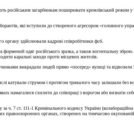
ають російським загарбникам поширювати кремлівський режим у
аборантів, які вступили до створеного агресором «головного упр
го органу здійснювали кадрові співробітники фсб.
 формений одяг російського зразка, а також вогнепальну зброю.
одити каральні заходи проти місцевих жителів.
лічниками викрадали людей прямо «посеред» вулиці та відвозили ї
ислі катували струмом і протягом тривалого часу залишали без в
ких намагалися схилити до співпраці з ворогом або визнати се
за ч. 7 ст. 111-1 Кримінального кодексу України (колабораційна 
их правоохоронних органах, створених на тимчасово окупованій 