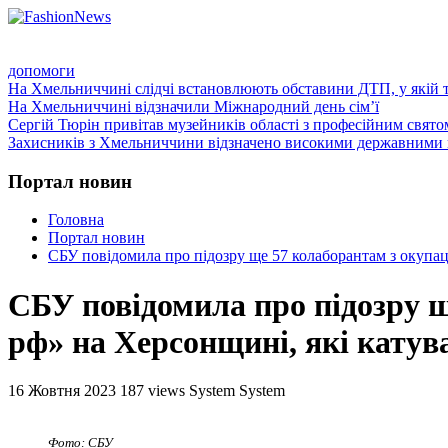
ГОЛОВНА
ПРО НАС
ПРОГРАМИ
НОВИНИ
КО
допомоги
На Хмельниччині слідчі встановлюють обставини ДТП, у якій 
На Хмельниччині відзначили Міжнародний день сім’ї
Сергій Тюрін привітав музейників області з професійним свято
Захисників з Хмельниччини відзначено високими державними 
Портал новин
Головна
Портал новин
СБУ повідомила про підозру ще 57 колаборантам з окупац
СБУ повідомила про підозру щ
рф» на Херсонщині, які катув
16 Жовтня 2023
187 views
System System
Фото: СБУ