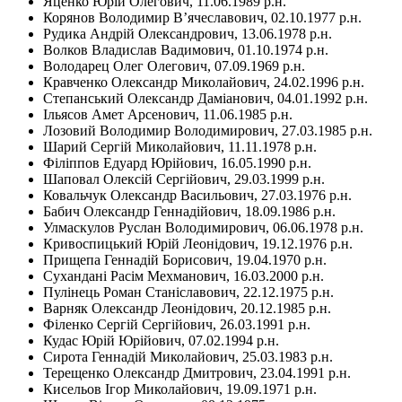
Яценко Юрій Олегович, 11.06.1989 р.н.
Корянов Володимир В’ячеславович, 02.10.1977 р.н.
Рудика Андрій Олександрович, 13.06.1978 р.н.
Волков Владислав Вадимович, 01.10.1974 р.н.
Володарец Олег Олегович, 07.09.1969 р.н.
Кравченко Олександр Миколайович, 24.02.1996 р.н.
Степанський Олександр Даміанович, 04.01.1992 р.н.
Ільясов Амет Арсенович, 11.06.1985 р.н.
Лозовий Володимир Володимирович, 27.03.1985 р.н.
Шарий Сергій Миколайович, 11.11.1978 р.н.
Філіппов Едуард Юрійович, 16.05.1990 р.н.
Шаповал Олексій Сергійович, 29.03.1999 р.н.
Ковальчук Олександр Васильович, 27.03.1976 р.н.
Бабич Олександр Геннадійович, 18.09.1986 р.н.
Улмаскулов Руслан Володимирович, 06.06.1978 р.н.
Кривоспицький Юрій Леонідович, 19.12.1976 р.н.
Прищепа Геннадій Борисович, 19.04.1970 р.н.
Сухандані Расім Мехманович, 16.03.2000 р.н.
Пулінець Роман Станіславович, 22.12.1975 р.н.
Варняк Олександр Леонідович, 20.12.1985 р.н.
Філенко Сергій Сергійович, 26.03.1991 р.н.
Кудас Юрій Юрійович, 07.02.1994 р.н.
Сирота Геннадій Миколайович, 25.03.1983 р.н.
Терещенко Олександр Дмитрович, 23.04.1991 р.н.
Кисельов Ігор Миколайович, 19.09.1971 р.н.