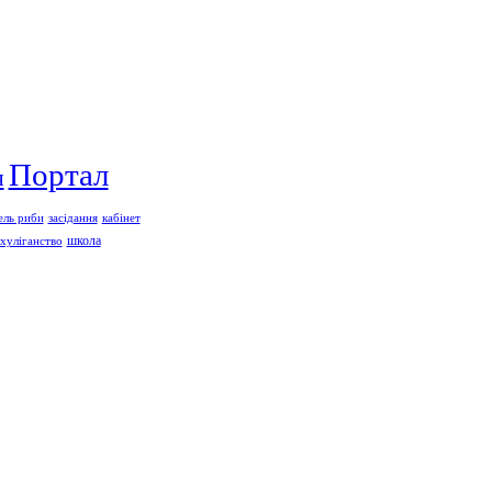
Портал
я
ель риби
засідання
кабінет
школа
хуліганство