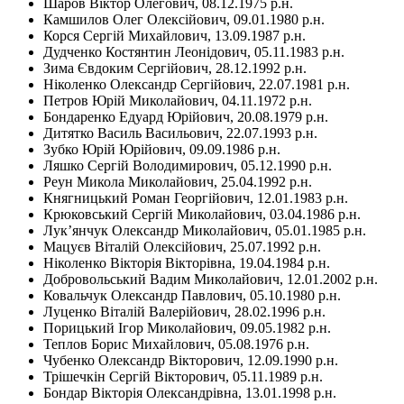
Шаров Віктор Олегович, 08.12.1975 р.н.
Камшилов Олег Олексійович, 09.01.1980 р.н.
Корся Сергій Михайлович, 13.09.1987 р.н.
Дудченко Костянтин Леонідович, 05.11.1983 р.н.
Зима Євдоким Сергійович, 28.12.1992 р.н.
Ніколенко Олександр Сергійович, 22.07.1981 р.н.
Петров Юрій Миколайович, 04.11.1972 р.н.
Бондаренко Едуард Юрійович, 20.08.1979 р.н.
Дитятко Василь Васильович, 22.07.1993 р.н.
Зубко Юрій Юрійович, 09.09.1986 р.н.
Ляшко Сергій Володимирович, 05.12.1990 р.н.
Реун Микола Миколайович, 25.04.1992 р.н.
Княгницький Роман Георгійович, 12.01.1983 р.н.
Крюковський Сергій Миколайович, 03.04.1986 р.н.
Лук’янчук Олександр Миколайович, 05.01.1985 р.н.
Мацуєв Віталій Олексійович, 25.07.1992 р.н.
Ніколенко Вікторія Вікторівна, 19.04.1984 р.н.
Добровольський Вадим Миколайович, 12.01.2002 р.н.
Ковальчук Олександр Павлович, 05.10.1980 р.н.
Луценко Віталій Валерійович, 28.02.1996 р.н.
Порицький Ігор Миколайович, 09.05.1982 р.н.
Теплов Борис Михайлович, 05.08.1976 р.н.
Чубенко Олександр Вікторович, 12.09.1990 р.н.
Трішечкін Сергій Вікторович, 05.11.1989 р.н.
Бондар Вікторія Олександрівна, 13.01.1998 р.н.