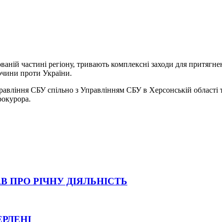
аній частині регіону, тривають комплексні заходи для притягнен
лочини проти України.
равління СБУ спільно з Управлінням СБУ в Херсонській області
рокурора.
В ПРО РІЧНУ ДІЯЛЬНІСТЬ
ЕРЛЕНІ