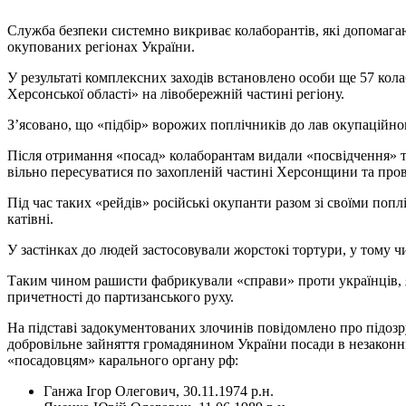
Служба безпеки системно викриває колаборантів, які допомаг
окупованих регіонах України.
У результаті комплексних заходів встановлено особи ще 57 кол
Херсонської області» на лівобережній частині регіону.
Зʼясовано, що «підбір» ворожих поплічників до лав окупаційно
Після отримання «посад» колаборантам видали «посвідчення» та
вільно пересуватися по захопленій частині Херсонщини та пров
Під час таких «рейдів» російські окупанти разом зі своїми поп
катівні.
У застінках до людей застосовували жорстокі тортури, у тому ч
Таким чином рашисти фабрикували «справи» проти українців, я
причетності до партизанського руху.
На підставі задокументованих злочинів повідомлено про підозру 
добровільне зайняття громадянином України посади в незаконн
«посадовцям» карального органу рф:
Ганжа Ігор Олегович, 30.11.1974 р.н.