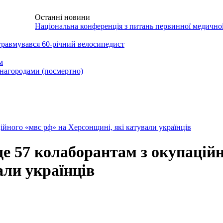
Останні новини
НТАКТИ
Національна конференція з питань первинної медично
травмувався 60-річний велосипедист
м
нагородами (посмертно)
ійного «мвс рф» на Херсонщині, які катували українців
е 57 колаборантам з окупацій
али українців