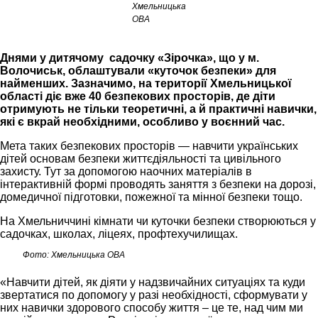
Хмельницька
ОВА
Днями у дитячому садочку «Зірочка», що у м.
Волочиськ, облаштували «куточок безпеки» для
найменших. Зазначимо, на території Хмельницької
області діє вже 40 безпекових просторів, де діти
отримують не тільки теоретичні, а й практичні навички,
які є вкрай необхідними, особливо у воєнний час.
Мета таких безпекових просторів — навчити українських
дітей основам безпеки життєдіяльності та цивільного
захисту. Тут за допомогою наочних матеріалів в
інтерактивній формі проводять заняття з безпеки на дорозі,
домедичної підготовки, пожежної та мінної безпеки тощо.
На Хмельниччині кімнати чи куточки безпеки створюються у
садочках, школах, ліцеях, профтехучилищах.
Фото: Хмельницька ОВА
«Навчити дітей, як діяти у надзвичайних ситуаціях та куди
звертатися по допомогу у разі необхідності, сформувати у
них навички здорового способу життя – це те, над чим ми