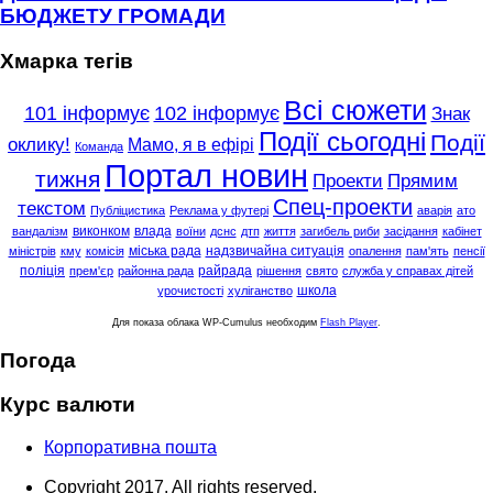
БЮДЖЕТУ ГРОМАДИ
Хмарка тегів
Всі сюжети
101 інформує
102 інформує
Знак
Події сьогодні
Події
оклику!
Мамо, я в ефірі
Команда
Портал новин
тижня
Проекти
Прямим
Спец-проекти
текстом
Публіцистика
Реклама у футері
аварія
ато
виконком
влада
вандалізм
воїни
дснс
дтп
життя
загибель риби
засідання
кабінет
міська рада
надзвичайна ситуація
міністрів
кму
комісія
опалення
пам'ять
пенсії
поліція
райрада
прем'єр
районна рада
рішення
свято
служба у справах дітей
школа
урочистості
хуліганство
Для показа облака WP-Cumulus необходим
Flash Player
.
Погода
Курс валюти
Корпоративна пошта
Copyright 2017. All rights reserved.