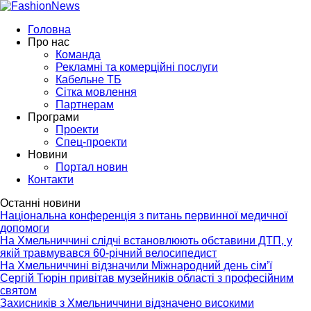
Головна
Про нас
Команда
Рекламні та комерційні послуги
Кабельне ТБ
Сітка мовлення
Партнерам
Програми
Проекти
Спец-проекти
Новини
Портал новин
Контакти
Останні новини
Національна конференція з питань первинної медичної
допомоги
На Хмельниччині слідчі встановлюють обставини ДТП, у
якій травмувався 60-річний велосипедист
На Хмельниччині відзначили Міжнародний день сім’ї
Сергій Тюрін привітав музейників області з професійним
святом
Захисників з Хмельниччини відзначено високими