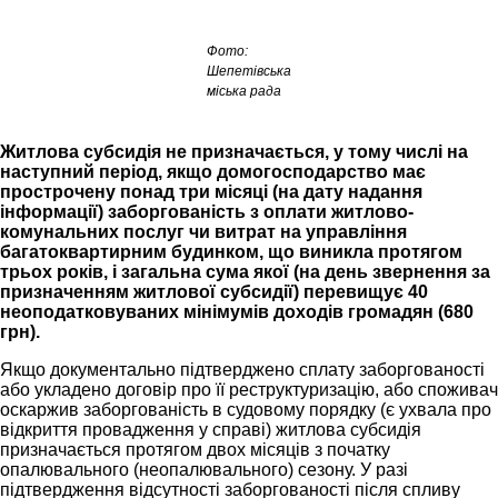
Фото:
Шепетівська
міська рада
Житлова субсидія не призначається, у тому числі на
наступний період, якщо домогосподарство має
прострочену понад три місяці (на дату надання
інформації) заборгованість з оплати житлово-
комунальних послуг чи витрат на управління
багатоквартирним будинком, що виникла протягом
трьох років, і загальна сума якої (на день звернення за
призначенням житлової субсидії) перевищує 40
неоподатковуваних мінімумів доходів громадян (680
грн).
Якщо документально підтверджено сплату заборгованості
або укладено договір про її реструктуризацію, або споживач
оскаржив заборгованість в судовому порядку (є ухвала про
відкриття провадження у справі) житлова субсидія
призначається протягом двох місяців з початку
опалювального (неопалювального) сезону. У разі
підтвердження відсутності заборгованості після спливу