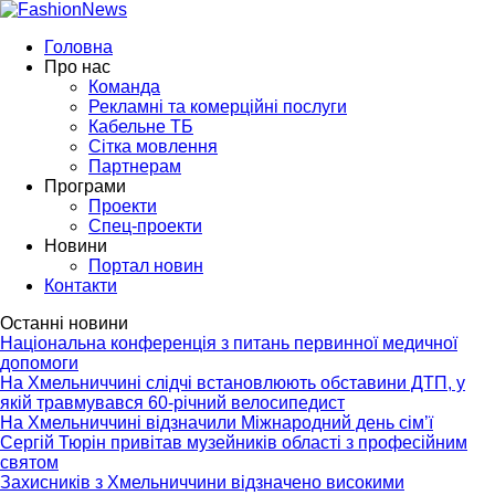
Головна
Про нас
Команда
Рекламні та комерційні послуги
Кабельне ТБ
Сітка мовлення
Партнерам
Програми
Проекти
Спец-проекти
Новини
Портал новин
Контакти
Останні новини
Національна конференція з питань первинної медичної
допомоги
На Хмельниччині слідчі встановлюють обставини ДТП, у
якій травмувався 60-річний велосипедист
На Хмельниччині відзначили Міжнародний день сім’ї
Сергій Тюрін привітав музейників області з професійним
святом
Захисників з Хмельниччини відзначено високими