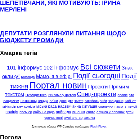
ШЕПЕТІВЧАНИ, ЯКІ МОТИВУЮТЬ: ІРИНА
МЕРЛЕНІ
ДЕПУТАТИ РОЗГЛЯНУЛИ ПИТАННЯ ЩОДО
БЮДЖЕТУ ГРОМАДИ
Хмарка тегів
Всі сюжети
101 інформує
102 інформує
Знак
Події сьогодні
Події
оклику!
Мамо, я в ефірі
Команда
Портал новин
тижня
Проекти
Прямим
Спец-проекти
текстом
Публіцистика
Реклама у футері
аварія
ато
виконком
влада
вандалізм
воїни
дснс
дтп
життя
загибель риби
засідання
кабінет
міська рада
надзвичайна ситуація
міністрів
кму
комісія
опалення
пам'ять
пенсії
поліція
райрада
прем'єр
районна рада
рішення
свято
служба у справах дітей
школа
урочистості
хуліганство
Для показа облака WP-Cumulus необходим
Flash Player
.
Погода