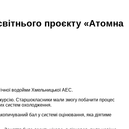
світнього проєкту «Атомна
огічної водойми Хмельницької АЕС.
кскурсію. Старшокласники мали змогу побачити процес
них систем охолодження.
акопичуваний бал у системі оцінювання, яка діятиме