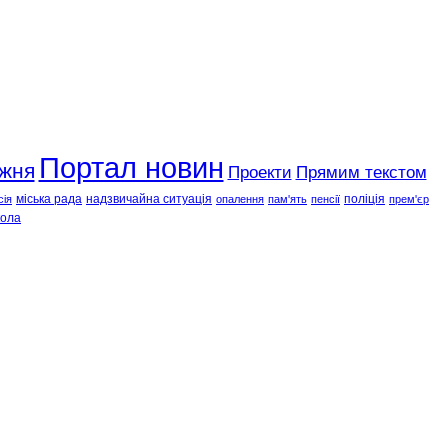
Портал новин
ижня
Проекти
Прямим текстом
міська рада
надзвичайна ситуація
поліція
сія
опалення
пам'ять
пенсії
прем'єр
ола