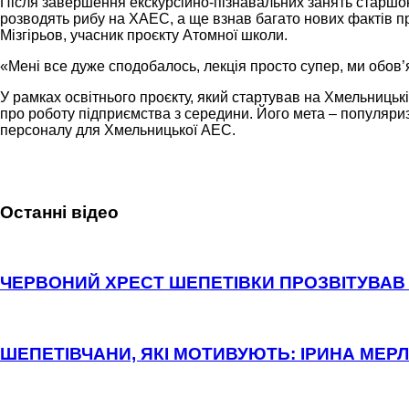
Після завершення екскурсійно-пізнавальних занять старшок
розводять рибу на ХАЕС, а ще взнав багато нових фактів п
Мізгірьов, учасник проєкту Атомної школи.
«Мені все дуже сподобалось, лекція просто супер, ми обов
У рамках освітнього проєкту, який стартував на Хмельницьк
про роботу підприємства з середини. Його мета – популяриз
персоналу для Хмельницької АЕС.
Останні відео
ЧЕРВОНИЙ ХРЕСТ ШЕПЕТІВКИ ПРОЗВІТУВАВ 
ШЕПЕТІВЧАНИ, ЯКІ МОТИВУЮТЬ: ІРИНА МЕРЛ