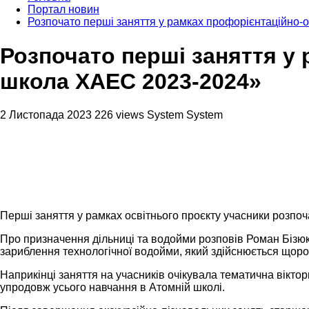
Портал новин
Розпочато перші заняття у рамках профорієнтаційно-
Розпочато перші заняття у
школа ХАЕС 2023-2024»
2 Листопада 2023
226 views
System System
Перші заняття у рамках освітнього проєкту учасники розпоча
Про призначення дільниці та водойми розповів Роман Бізюк
зариблення технологічної водойми, який здійснюється щоро
Наприкінці заняття на учасників очікувала тематична вікто
упродовж усього навчання в Атомній школі.