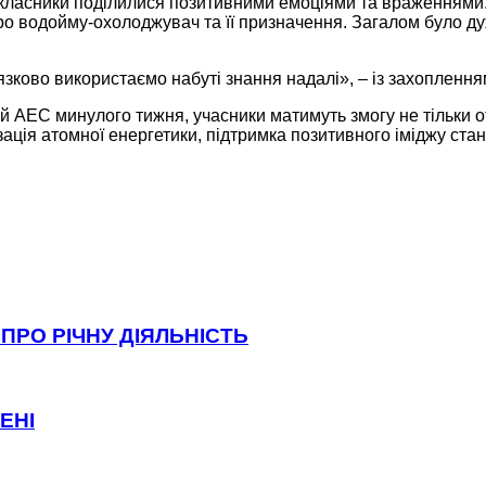
ласники поділилися позитивними емоціями та враженнями. «
ро водойму-охолоджувач та її призначення. Загалом було д
’язково використаємо набуті знання надалі», – із захоплен
ій АЕС минулого тижня, учасники матимуть змогу не тільки о
ація атомної енергетики, підтримка позитивного іміджу ста
ПРО РІЧНУ ДІЯЛЬНІСТЬ
ЕНІ