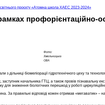
освітнього проєкту «Атомна школа ХАЕС 2023-2024»
 рамках профорієнтаційно-о
Фото:
Хмельницька
ОВА
ли з дільниці біомеліорації гідротехнічного цеху та технол
, заступник начальника ГТЦ, а також провів пізнавальну е
ку для зниження біологічних перешкод у роботі циркуляцій
рина. За правильні відповіді кожен отримав «мегаватик» – н