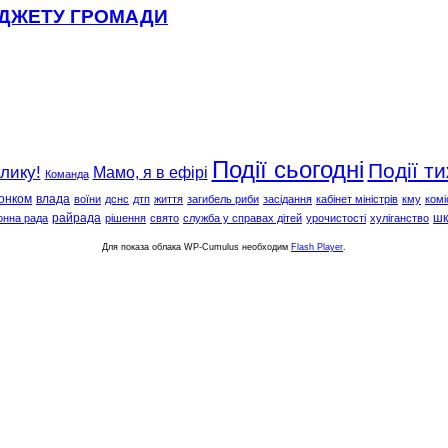
ЮДЖЕТУ ГРОМАДИ
Події сьогодні
Події т
клику!
Мамо, я в ефірі
Команда
онком
влада
воїни
дснс
дтп
життя
загибель риби
засідання
кабінет міністрів
кму
комі
райрада
шк
онна рада
рішення
свято
служба у справах дітей
урочистості
хуліганство
Для показа облака WP-Cumulus необходим
Flash Player
.