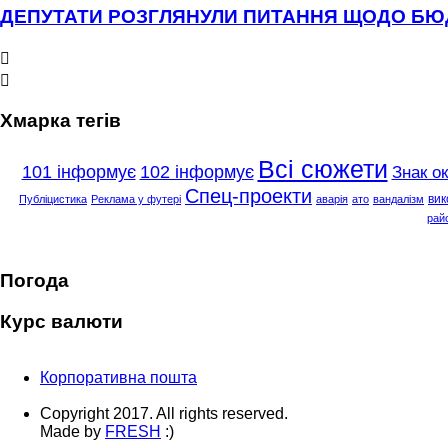
ДЕПУТАТИ РОЗГЛЯНУЛИ ПИТАННЯ ЩОДО Б


Хмарка тегів
Всі сюжети
101 інформує
102 інформує
Знак о
Спец-проекти
вик
Публіцистика
Реклама у футері
аварія
ато
вандалізм
рай
Погода
Курс валюти
Корпоративна пошта
Copyright 2017. All rights reserved.
Made by
FRESH
:)