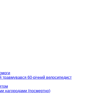
помоги
ій травмувався 60-річний велосипедист
вятом
ми нагородами (посмертно)