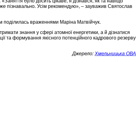
Заняття було досить цікаве, я дізнався, як та навіщо
уже пізнавально. Усім рекомендую», – зауважив Святослав
ням поділилась враженнями Маріна Матвійчук.
тримати знання у сфері атомної енергетики, а й дізнатися
нції та формування якісного потенційного кадрового резерву
Джерело:
Хмельницька ОВА