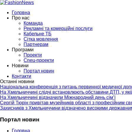
Головна
Про нас
Команда
Рекламні та комерційні послуги
Кабельне ТБ
Сітка мовлення
Партнерам
Програми
Проекти
Спец-проекти
Новини
Портал новин
Контакти
Останні новини
Національна конференція з питань первинної медичної до
На Хмельниччині слідчі встановлюють обставини ДТП, у як
На Хмельниччині відзначили Міжнародний день сім’ї
Сергій Тюрін привітав музейників області з професійним с
Захисників з Хмельниччини відзначено високими державни
Портал новин
Головна